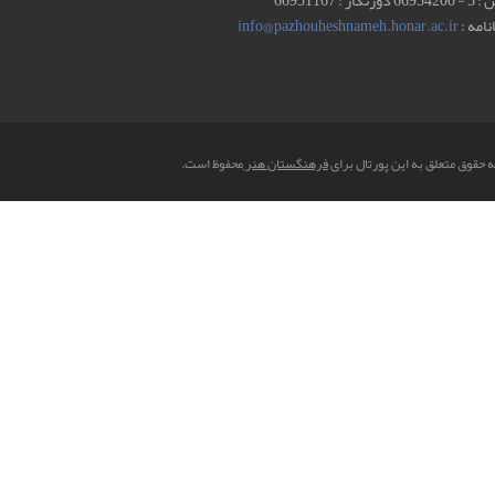
66 دورنگار : 66951167
انامه :
info@pazhouheshnameh.honar.ac.ir
ه حقوق متعلق به این پورتال برای
فرهنگستان هنر
محفوظ است.