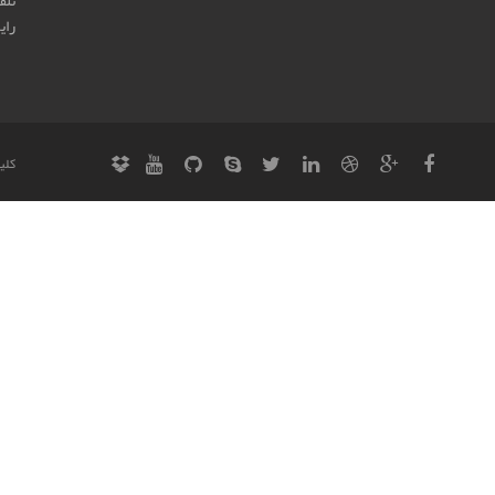
تلفن : 5 - 954200
رای
کلی