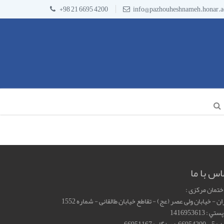
+98 21 6695 4200
info@pazhouheshnameh.honar.ac
اس با ما
تمان مرکزی :
ان - خيابان ولی عصر (عج) - تقاطع خیابان طالقانی - شماره 1552
 : 1416953613