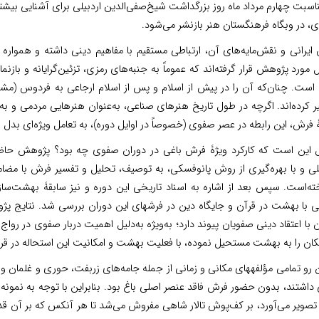
اسبت چهارم مرداد ماه روز بزرگداشت شیخ‌صفی‌الدین اردبیلی برای آشنایی بیشتر
، در وبگاه فرهنگستان هنر بازنشر می‌شود.
ایرانی و نقش‌‌مایه‌های آن، ارتباطی مستقیم با مفاهیم دینی داشته‌ و همواره 
 مورد پژوهش قرار گرفته‌اند که عموماً به جنبه‌های رمزی، تزئین‌گرایانه و بازنما
است. چنان‌که آن را در پیش از اسلام و پس از اسلام ارجاعی به فردوس (مشت
 کرده‌اند. اگرچه در طول تاریخ هنرهای صناعی، به‌عنوان هنرهایی مردمی و به‌و
 فرش، این رابطه در عصر صفوی (خصوصاً در اوایل دوره)، به تعامل ویژه‌ای بدل 
 این است که کارکرد ویژۀ فرش باغی در دوران صفوی چه بود؟ پژوهش حاضر از
لی و با بهره‌گیری از روش پانوفسکی، به توصیف، تحلیل و تفسیر فرش با مض
خته‌است. سپس بعد از اشاره به اسناد تاریخی این دوره و نیز سابقۀ بهشت‌س
یی با بهشت در قرآن و جایگاه دین در فرش­های این دوران بررسی شد. نتایج
ن با اعتقاد دینی صفویان پیوند دارد؛ به‌ویژه به‌دلیل اهمیت دربار صفوی در
کان را به بهشت مستحیل نموده، با فعلیت بهشت و امکانیت این استحاله در قرآ
از این رو تمامی مؤلفه­‎های مکانی و زمانی از جمله جامه‌های زربفت، حور
 داشتند، بدون حضور فرش فاقد عنصر اصلی باغ بود. بنابراین با توجه به نم
ه تصویر می‌آورد، بر کف‌پوش تالار شاهی مفروش می‌شد تا هر آنکس که بر آن ق