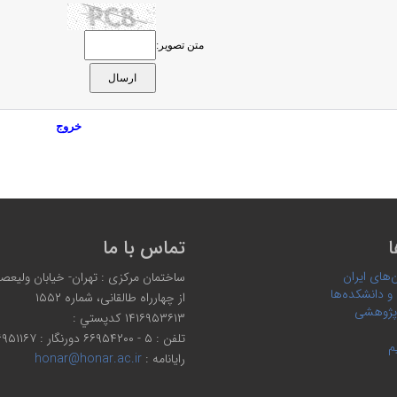
متن تصویر:
خروج
ا
تماس با ما
‌های ایران
ساختمان مرکزی : تهران- خیابان ولیعصر،
 و دانشکده‌ها
از چهارراه طالقانی، شماره ۱۵۵۲
پژوهشی
۱۴۱۶۹۵۳۶۱۳ كدپستي :
تلفن : ۵ - ۶۶۹۵۴۲۰۰ دورنگار : ۶۶۹۵۱۱۶۷
م
رایانامه :
honar@honar.ac.ir