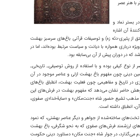
 با هنر عصر
در بستر نماد و
کنندۀ آن اشاره
ق از پئیری-دئه زه) و توصیفات قرآنی باغ‌های سرسبز بهشت
یژه درباری همواره با دیانت و سیاست مرتبط بوده‌اند، اما در
شد که در دوران پیش از آن بی‌سابقه بود.
 نوع کیفی بوده و با استفاده از روش توصیفی‌ـ تاریخی‌ـ
امین دینی چون مفهوم باغ بهشت ازلی و عناصر موجود در آن
ازی در تاریخ و مفاهیمی چون فعلیت بهشت، انطباق باغ‌های
 پژوهش حاضر نشان می‌دهد که مفهوم بهشت در فرش‌های این
 رواج مذهب تشیع حضور شاه «جنت‌مکان» و «سایۀ­خدا»ی صفوی،
ن، انطباق داشته است.
ی و غلمان و تخت‌های ساخته‌شده از جواهر و دیگر عناصر بهشتی، که نمود
ونه‌های ارزشمند فرش‌های صفوی که به نحو شگرفی، باغ بهشت
دم می‌گذارد، در جوار شاه «جنت مکان» دستاورد دینی حکومت