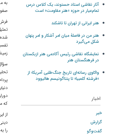
به من
آثار نقاشی استاد حسنوند، یک کلاس درس
تمام‌عیار در حوزه «هنر مقاومت» است
صفوی
فرش‌ 
هنر ایرانی از تهران تا تاشکند
تمثیل
هنر من در فاصلۀ میان امر آشکار و امر پنهان
شده 
شکل می‌گیرد
تفسیر
زمینۀ
نمایشگاه نقاشی رئیس آکادمی هنر ازبکستان
در فرهنگستان هنر
سؤال
تحلی
واکاوی رسانه‌ای تاریخ جنگ‌طلبی آمریکا؛ از
«فرشته کلمبیا» تا پنتاگونیسم هالیوود
پردا
دنیا
دورا
اخبار
که م
خبر
گزارش
دینی
را ب
گفت‌وگو