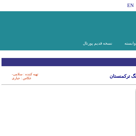
EN
ابسته
نسخه قدیم پورتال
تهیه کننده : سلامی-
نگ ترکمنستان
عکاس : جباری