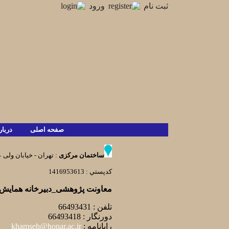
ثبت نام
ورود
صفحه اصلی
دربا
ساختمان مرکزی
: تهران - خيابان ولی ع
كدپستي : 1416953613
معاونت پژوهشی_دبیرخانه همایش
تلفن : 66493431
دورنگار : 66493418
رایانامه :
khamseh@honar.ac.ir