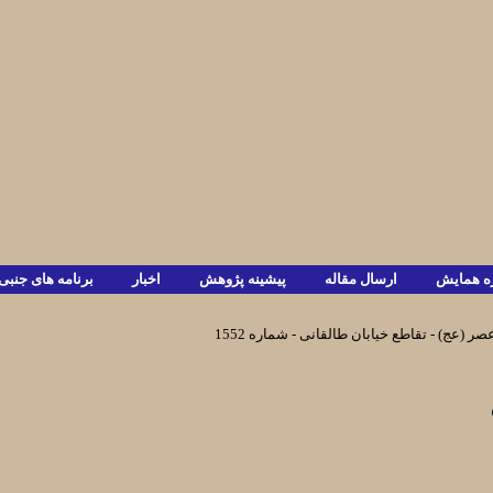
ره همايش
ارسال مقاله
پیشینه پژوهش
اخبار
برنامه های جنبی
صر (عج) - تقاطع خیابان طالقانی - شماره 1552