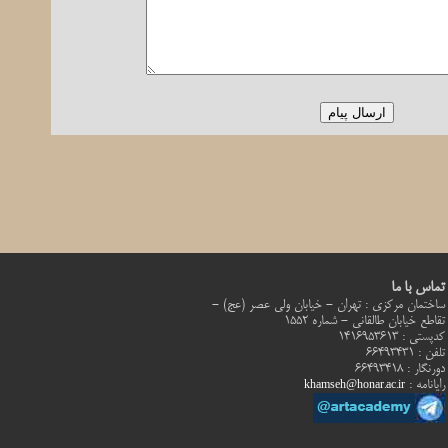
تماس با ما
ساختمان مرکزی : تهران - خيابان ولی عصر (عج) -
تقاطع خیابان طالقانی - شماره 1552
كدپستي : 1416953613
تلفن : 66493431
دورنگار : 66493418
رایانامه :
khamseh@honar.ac.ir