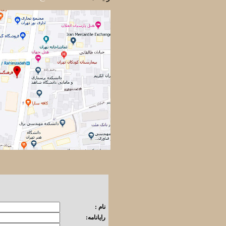
نام :
رایانامه: