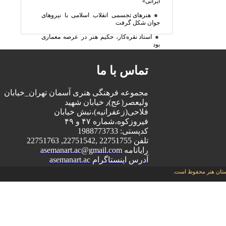
ایرانی»
●
هنرهای تجسمی انقلاب اسلامی با نیروهای
جوان شکل گرفت
●
استاد نقره‌کار، حکیم هنر در عرصه معماری
بود
تماس با ما
مجموعه فرهنگی هنری آسمان تهران_خیابان
ولیعصر(عج)٫ خیابان شهید
فلاحی(زعفرانیه)،نبش خیابان
فیروزکوه،شماره ۴۷ و ۴۹
کدپستی: 1988773733
تلفن 22751755 ,22751542, 22751763
رایانامه
asemanart.ac@gmail.com
آدرس اینستاگرام asemanart.ac
نگستان هنر محفوظ است.