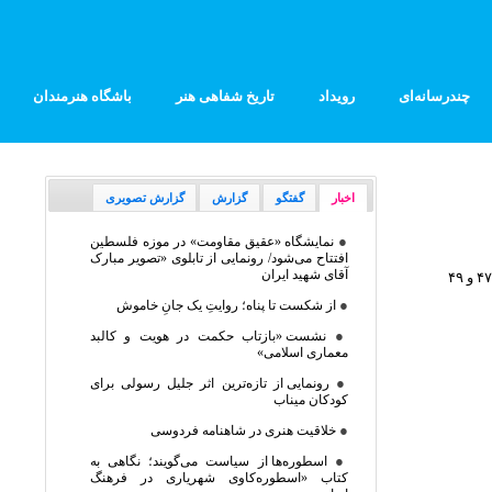
چندرسانه‌ای
رویداد
تاریخ شفاهی هنر
باشگاه هنرمندان
اخبار
گفتگو
گزارش
گزارش تصویری
●
نمایشگاه «عقیق مقاومت» در موزه فلسطین
افتتاح می‌شود/ رونمایی از تابلوی «تصویر مبارک
آقای شهید ایران
●
از شکست تا پناه؛ روایتِ یک جانِ خاموش
●
نشست «بازتاب حکمت در هویت و کالبد
معماری اسلامی»
●
رونمایی از تازه‌ترین اثر جلیل رسولی برای
کودکان میناب
●
خلاقیت هنری در شاهنامه فردوسی
●
اسطوره‌ها از سیاست می‌گویند؛ نگاهی به
کتاب «اسطوره‌کاوی شهریاری در فرهنگ