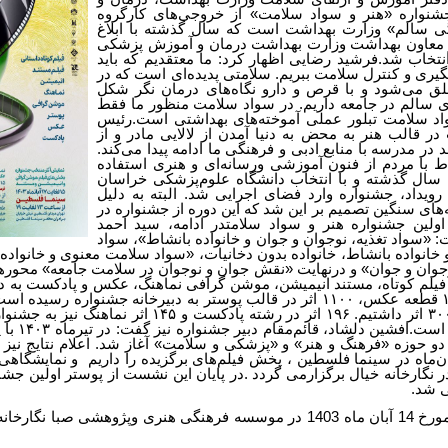
شنواره «هنر و سواد سلامت» از خروجی‌های کارگروه
ی
سالم» وزارت بهداشت است که سال گذشته با ابلاغ
معاون بهداشت وزارت بهداشت درمان و آموزش پزشکی
نتخاب شد.فرشید رضایی اظهار کرد: ما معتقدیم که باید
ری و کنترل سلامت ببریم. سلامتی پدیده‌ای است که در
ق می‌شود و با قرص و دارو نگاه‌های درمان نگر شکل
های سالم در جامعه داریم. در سواد سلامت منظور ما فقط
د سلامت تبلور عملی آموخته‌های بهداشتی است.رئیس
 قالب هنر به محض به دنیا آمدن از لالایی مادر و
از
د در مدرسه با منابع ادبی و فرهنگی ما
ادامه پیدا می‌کند.
باط با مردم از فنون آموزشی
ورسانه‌ای و هنری استفاده
 سال گذشته و با
انتخاب دانشگاه علوم‌پزشکی خراسان
ویداد،
جشنواره وارد فضای اجرایی شد. البته به دلیل
‌های سنگین تصمیم بر این شد که این دوره از جشنواره در
ولین جشنواره هنر و سواد سلامتدر ادامه، سید احمد
: «سواد تغذیه، نوجوان و جوان و خانواده بانشاط»، سواد
خانواده بانشاط، خانواده بدون دخانیات، «سواد
سلامت معنوی و خانواده»
جوان و جوان» و درنهایت «نقش جوان و نوجوان در سلامت جامعه
»
محورها
فیلم
کوتاه، مستند انیمیشن، موشن گرافی نماهنگ، عکس و پادکست به دب
قطعه عکس،
۱۱۰۰
اثر
در قالب پوستر به دبیرخانه جشنواره رسیده است
۳۰
اثر داشتیم.
۱۹۶
اثر در رشته پادکست
و
۱۴۵
اثر نماهنگ نیز به جشنو
است.افشین دلشاد، قائم‌مقام دبیر جشنواره نیز گفت: در
تیرماه
۱۴۰۳
با 
 دو حوزه «فرهنگ و هنر» و «پزشکی و سلامت» آغاز شد. اعلام نتایج
نیز
ن‌ماه
در سینما فلسطین ، پخش فیلم‌های برگزیده را داریم
و نمایشگاهی 
گارخانه خیال برگزارمی گردد .در پایان این نشست از پوستر اولین جش
ی شد
.