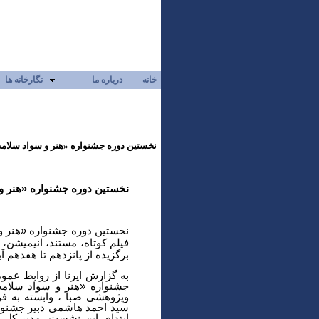
خانه
درباره ما
نگارخانه ها
نخستین دوره جشنواره «هنر و سواد سلام
نخستین دوره جشنواره «هنر و
نخستین دوره جشنواره «هنر و
فیلم کوتاه، مستند، انیمیشن
برگزیده از پانزدهم تا هفدهم آبان‌ماه 1403
به
گزارش ایرنا از روابط عم
جشنواره «هنر و سواد سلام
وپژوهشی صبا ، وابسته به ف
سید احمد هاشمی دبیر جشنوا
ابتدای این نشست، مدیر کل د