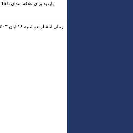
بازدید برای علاقه مندان تا 16 ابان ماه 1403 از ساعت 10 الی 18 می باشد.
زمان انتشار: دوشنبه ١٤ آبان ١٤٠٣ - ١٢:٠٦ |