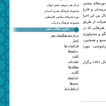
ره‌های پیشین
مرکز هنر پژوهی نقش جهان
مندان و فارغ‌
مجموعه فرهنگی هنری آسمان
ل بین این اجزا
موزه هنرهای معاصر فلسطین
معرفت از طریق
مجموعه فرهنگ و ادبیات
هنرهایی که در
عناوین مطالب اصلی
گو و متدولوژی
درباره فرهنگستان هنر
منبع و همچنین،
اخبار
فراخوان ها
فراموشی، مورد
برنامه‌ها
کتاب
نشریات
شایان توجه است سومین گردهمایی «گنجینه‌های ازیادرفته هنر ایران» در سال 1401 برگزار
مقاله ها
گالری
یاد استاد
پيوندها
ارتباط با ما