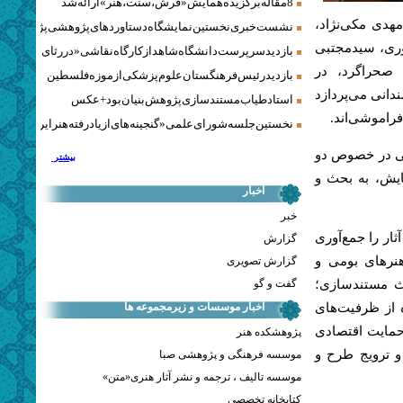
8 مقاله برگزیده همایش «فرش، سنت، هنر» ارائه شد
هدی‌ مکی‌نژاد،
نشست خبری نخستین نمایشگاه دستاوردهای پژوهشی پژوهشگاه‌
وری، سیدمجتبی
بازدید سرپرست دانشگاه شاهد از کارگاه نقاشی «در رثای سیمرغ ت
صحراگرد، در
بازدید رئیس فرهنگستان علوم پزشکی از موزه فلسطین
دانی می‌پردازد
استاد طیاب مستندسازی پژوهش‌بنیان بود + عکس
فراموشی‌اند.
نخستین جلسه شورای علمی «گنجینه‌های ازیادرفته هنر ایران» برگز
اتی در خصوص دو
بیشتر
بیرخانه این همایش، به بحث و
اخبار
خبر
وهشگرانی که آثار را جمع‌آوری
گزارش
هنرهای بومی و
گزارش تصویری
گفت و گو
ث مستندسازی؛
اخبار موسسات و زیرمجموعه ها
ه از ظرفیت‌های
ی حمایت اقتصادی
پژوهشکده هنر
 و ترویج طرح و
موسسه فرهنگی و پژوهشی صبا
موسسه تالیف ، ترجمه و نشر آثار هنری«متن»
کتابخانه تخصصی