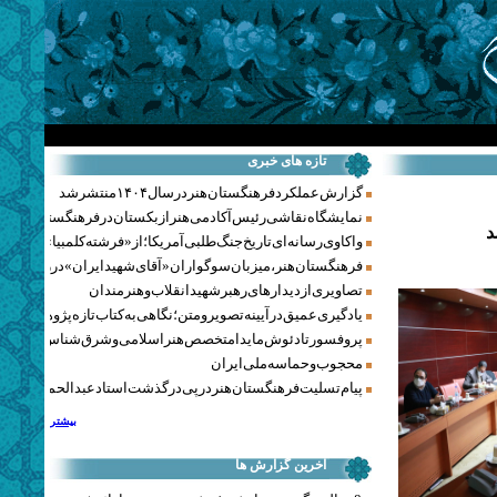
تازه های خبری
گزارش عملکرد فرهنگستان هنر در سال ۱۴۰۴ منتشر شد
نمایشگاه نقاشی رئیس آکادمی هنر ازبکستان در فرهنگستان هنر
د
واکاوی رسانه‌ای تاریخ جنگ‌طلبی آمریکا؛ از «فرشته کلمبیا» تا پنتاگو
فرهنگستان هنر، میزبان سوگواران «آقای شهید ایران» در روزهای 
تصاویری از دیدارهای رهبر شهید انقلاب و هنرمندان
یادگیری عمیق در آیینه تصویر و متن؛ نگاهی به کتاب تازه پژوهشکده هن
پروفسور تادئوش مایدا متخصص هنر اسلامی و شرق‌شناس لهستا
محجوب و حماسه ملی ایران
پیام تسلیت فرهنگستان هنر در پی درگذشت استاد عبدالحمید نقره‌کا
بیشتر
آخرین گزارش ها