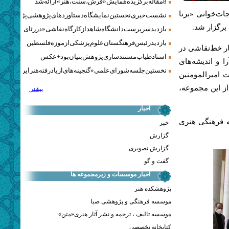
8 مقاله برگزیده همایش «فرش، سنت، هنر» ارائه شد
ات‌خوانی «برنا
نشست خبری نخستین نمایشگاه دستاوردهای پژوهشی پژوهشگاه‌
بازدید سرپرست دانشگاه شاهد از کارگاه نقاشی «در رثای سیمرغ ت
بازدید رئیس فرهنگستان علوم پزشکی از موزه فلسطین
ار خط‌نقاشی در
استاد طیاب مستندسازی پژوهش‌بنیان بود + عکس
اهد بود و درباره آرا و اندیشه‌های
نخستین جلسه شورای علمی «گنجینه‌های ازیادرفته هنر ایران» برگز
از 6 اثر با موضوع حضرت امیرالمومنین
ز این مجموعه،
بیشتر
اخبار
 فرهنگی هنری
خبر
گزارش
گزارش تصویری
گفت و گو
اخبار موسسات و زیرمجموعه ها
پژوهشکده هنر
موسسه فرهنگی و پژوهشی صبا
موسسه تالیف ، ترجمه و نشر آثار هنری«متن»
کتابخانه تخصصی