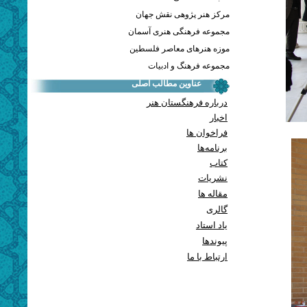
مرکز هنر پژوهی نقش جهان
مجموعه فرهنگی هنری آسمان
موزه هنرهای معاصر فلسطین
مجموعه فرهنگ و ادبیات
عناوین مطالب اصلی
درباره فرهنگستان هنر
اخبار
فراخوان ها
برنامه‌ها
کتاب
نشریات
مقاله ها
گالری
یاد استاد
پيوندها
ارتباط با ما