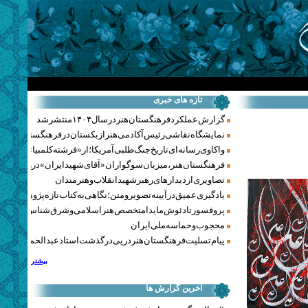
تازه های خبری
گزارش عملکرد فرهنگستان هنر در سال ۱۴۰۴ منتشر شد
نمایشگاه نقاشی رئیس آکادمی هنر ازبکستان در فرهنگستان هنر
واکاوی رسانه‌ای تاریخ جنگ‌طلبی آمریکا؛ از «فرشته کلمبیا» تا پنتاگو
فرهنگستان هنر، میزبان سوگواران «آقای شهید ایران» در روزهای 
تصاویری از دیدارهای رهبر شهید انقلاب و هنرمندان
یادگیری عمیق در آیینه تصویر و متن؛ نگاهی به کتاب تازه پژوهشکده هن
پروفسور تادئوش مایدا متخصص هنر اسلامی و شرق‌شناس لهستا
محجوب و حماسه ملی ایران
پیام تسلیت فرهنگستان هنر در پی درگذشت استاد عبدالحمید نقره‌کا
بیشتر
آخرین گزارش ها