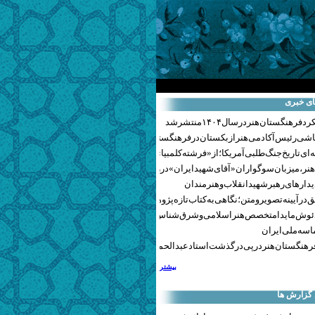
ای خبری
هنگستان هنر در سال ۱۴۰۴ منتشر شد
اشی رئیس آکادمی هنر ازبکستان در فرهنگستان هنر
ای تاریخ جنگ‌طلبی آمریکا؛ از «فرشته کلمبیا» تا پنتاگونیسم هالیوود
نر، میزبان سوگواران «آقای شهید ایران» در روزهای وداع شد+ گزارش تصویری
یدارهای رهبر شهید انقلاب و هنرمندان
 در آیینه تصویر و متن؛ نگاهی به کتاب تازه پژوهشکده هنر
ئوش مایدا متخصص هنر اسلامی و شرق‌شناس لهستانی درگذشت
سه ملی ایران
رهنگستان هنر در پی درگذشت استاد عبدالحمید نقره‌کار
بیشتر
 گزارش ها