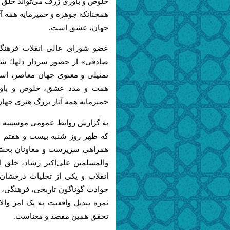
خلوص و باوری ژرف می‌تواند خلق و
همچنانکه جوهره و خمیرمایه همه آث
جهان، عشق است.
عضو شورای عالی انقلاب فرهنگی 
صادقی» از حضور سردار دلها؛ شهی
تمثیلی و معنوی جهان معاصر، اسلام
همت و مدد عشق، خلوص و باوری
خمیرمایه همه آثار بزرگ هنری جه
به گزارش روابط عمومی موسسه فرهن
که ظهر روز شنبه بیست و هفتم دی 
همراهی سرپرست و معاونان بخش‌ه
والمسلمین علی‌اکبر رشاد، خلق ا
انقلاب و یکی از تجلیات درخشا
حوادث گوناگون تاریخی، فرهنگی، 
ثمره تبدیل واقعیت به یک امر وا
تحقق همین مقصد و معناست.