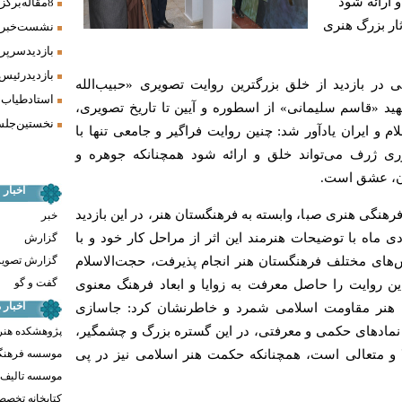
 ارائه شود
8 مقاله برگزیده همایش «فرش، سنت، هنر» ارائه شد
ار بزرگ هنری
نشست خبری 
بازدید سرپر
بازدید رئیس
در بازدید از خلق بزرگترین روایت تصویری «حبیب‌الله
استاد طیاب 
د «قاسم سلیمانی» از اسطوره و آیین تا تاریخ تصویری،
نخستین جلسه
 و ایران یادآور شد: چنین روایت فراگیر و جامعی تنها با
 ژرف می‌تواند خلق و ارائه شود همچنانکه جوهره و
ان، عشق است.
اخبار
گی هنری صبا، وابسته به فرهنگستان هنر، در این بازدید
خبر
ماه با توضیحات هنرمند این اثر از مراحل کار خود و با
گزارش
ای مختلف فرهنگستان هنر انجام پذیرفت، حجت‌الاسلام
گزارش تصوی
گفت و گو
ین روایت را حاصل معرفت به زوایا و ابعاد فرهنگ معنوی
اخبار
ن هنر مقاومت اسلامی شمرد و خاطرنشان کرد: جاسازی
نمادهای حکمی و معرفتی، در این گستره بزرگ و چشمگیر،
پژوهشکده هنر
لا و متعالی است، همچنانکه حکمت هنر اسلامی نیز در پی
موسسه فرهنگ
موسسه تالیف ،
کتابخانه تخص