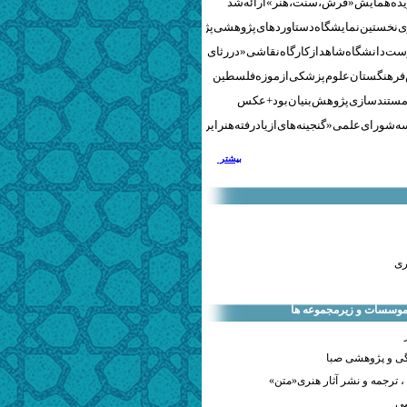
نخستین نمایشگاه دستاوردهای پژوهشی پژوهشگاه‌های هنری
ست دانشگاه شاهد از کارگاه نقاشی «در رثای سیمرغ تجلی»
 فرهنگستان علوم پزشکی از موزه فلسطین
مستندسازی پژوهش‌بنیان بود + عکس
 شورای علمی «گنجینه‌های ازیادرفته هنر ایران» برگزار شد
بیشتر
ری
 موسسات و زیرمجموعه ها
ی و پژوهشی صبا
 ترجمه و نشر آثار هنری«متن»
صی