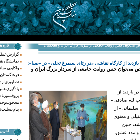
وص می‌توان چنین روایت جامعی از سردار بزرگ ایران و انقلابمان
تازه ه
گزارش عملکرد فر
نمایشگاه نق
بازدید از کارگاه نقاشی «در رثای سیمرغ تجلی» در «صبا»:
واکاوی رسانه‌
وص می‌توان چنین روایت جامعی از سردار بزرگ ایران و
فرهنگستان ه
تصاویری از د
یادگیری عمیق
 بازدید از
پروفسور تاد
ب‌الله صادقی»
محجوب و حما
سلیمانی» از
پیام تسلیت ف
ثیلی و معنوی
شد: چنین
آخرین
ت و مدد عشق،