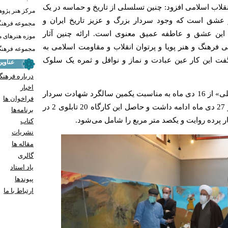
قلاب اسلامی افزود: چنین تسلسلی از تاریخ و حماسه در یک
مرکز هنر پژو
ز عشق است که وجود سردار بزرگ و عزیز تاریخ ایران و
مجموعه فرهنگ
ر این عشق و عاطفه عمیق معنوی است. ارائه چنین آثار
موزه هنرهای 
ی فرهنگ و هنر پویا و پرتوان انقلاب و مقاومت اسلامی به
مجموعه فرهنگ 
گفت این کار عین عبادت و نماز و نوافل و ثمره یک سلوک
عناوی
درباره فرهنگ
اخبار
کارگاه نقاشی «در رثای سیمرغ تجلی» از 16 دی ‌ماه به مناسبت یکمین سالگرد شهادت سردار
فراخوان ها
سلیمانی آغاز به کار کرد و تا امروز 27 دی ماه ادامه داشت و حاصل این کارگاه 20 تابلوی 2 در
برنامه‌ها
کتاب
نشریات
مقاله ها
گالری
یاد استاد
پيوندها
ارتباط با ما