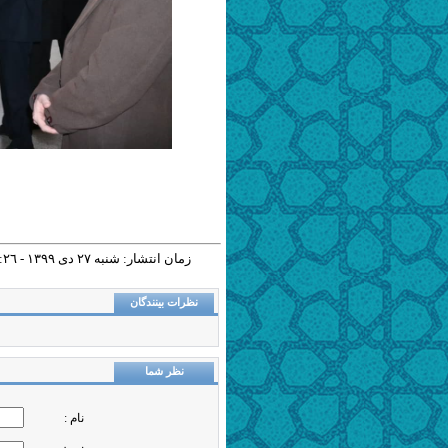
زمان انتشار: شنبه ٢٧ دی ١٣٩٩ - ١٧:٢٦ |
نظرات بینندگان
نظر شما
نام :