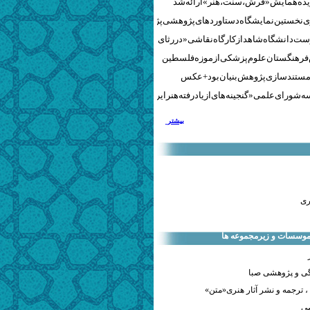
نخستین نمایشگاه دستاوردهای پژوهشی پژوهشگاه‌های هنری
ست دانشگاه شاهد از کارگاه نقاشی «در رثای سیمرغ تجلی»
 فرهنگستان علوم پزشکی از موزه فلسطین
مستندسازی پژوهش‌بنیان بود + عکس
 شورای علمی «گنجینه‌های ازیادرفته هنر ایران» برگزار شد
بیشتر
ری
 موسسات و زیرمجموعه ها
ی و پژوهشی صبا
 ترجمه و نشر آثار هنری«متن»
صی