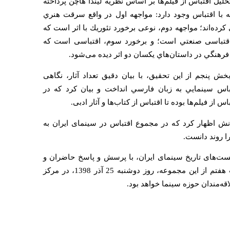
يل اقتباس از فيلم‌ها بر اساس نظريه ليندا هاچن پرداخته
 با اقتباس وجود دارد: مواجهه اول در واقع سرقت هنري
کرده‌اند؛ مواجهه دوم، نوعی برخورد تئوريك با اثر است که
، اقتباسی صنعتي است؛ و برخورد سوم، اقتباسی است که
 فرهنگي در داستان‌هاي يكسان دو اثر دیده می‌شود.
ش پنجم از این تحقیق، با بیان دقیق تعداد آثار، نگاهی
قتباس سينمايي به زبان فارسي انداخت و بیان کرد که در
س از فیلم‌ها بوده تا اقتباس از کتاب‌ها و آثار ادبی.
ش اظهار کرد که در مجموع اقتباس در سینمای ایران به
ا روند دانست.
های تاریخ سینمای ایران، با پرسش و پاسخ حاضران و
سخنران، به پایان رسید. نشست هفتم از این مجموعه، روز دوشنبه 25 آذر 1398، در مرکز
ه‌مندان حوزه سینما خواهد بود.