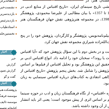
ستان هنر، در
8 مقاله برگزیده همایش «فرش، سنت، هنر» ارائه شد
 تاریخ سینمای ایران، «تاریخ اقتباس از منابع ادبی در
نشست خبری 
سینمای ایران در سال‌های 1309 تا 1357» با بیان مطالبی از علیرضا محمودی، پژوهشگر
بازدید سرپر
سینمای ایران، دوشنبه 18 آذر 1398، در مجموعه هنرپژوهی نقش جهانِ فرهنگستان هنر
بازدید رئیس
استاد طیاب 
نخستین جلسه
يلم‌نامه‌نويس، پژوهشگر و کارگردان، پژوهش خود را در پنج
الله‌زاده شیرازیِ مجموعه نقش جهان کرد.
خت و در بخش دوم با این سؤال پژوهش خود که «آیا اقتباس
اخبار
يا روند؟» سخنان خود را ادامه داد. انواع اقتباس ادبي بر
خبر
قیق این پژوهشگر بود و تحليل اقتباس از فيلم‌ها بر اساس
گزارش
پژوهش را شامل شد. بخش پنجم پژوهشِ «تاریخ اقتباس از
گزارش تصوی
گفت و گو
اهی انتقادي به كتاب‌هاي درباره اقتباس سينمايي به زبان
اخبار
ود.
پژوهشکده هنر
ه‌ »اقتباس» از نگاه فرهنگستان زبان و ادب در حوزه سینما
موسسه فرهنگ
م بر اساس اثری از پیش موجود است؛ یعنی اثر باید انتشار
موسسه تالیف ،
 از آن وجود داشته باشد.
کتابخانه تخص