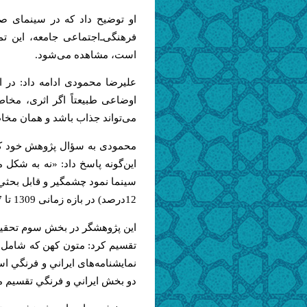
او توضیح داد که در سینمای صن
فرهنگی‌ـ‌اجتماعی جامعه، این
است، مشاهده می‌شود.
علیرضا محمودی ادامه داد: در 
اوضاعی طبیعتاً اگر اثری، مخاط
می‌تواند جذاب باشد و همان مخاطب
محمودی به سؤال پژوهش خود که «
این‌گونه پاسخ داد: «نه به شكل 
12درصد) در بازه زمانی 1309 تا 1357 اقتباسی‌اند.»
این پژوهشگر در بخش سوم تحقی
تقسیم کرد: متون كهن که شامل ا
نمایشنامه‌های ايراني و فرنگي اس
دو بخش ايراني و فرنگي تقسیم م