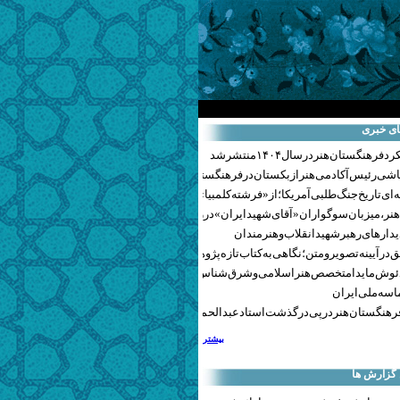
ای خبری
هنگستان هنر در سال ۱۴۰۴ منتشر شد
اشی رئیس آکادمی هنر ازبکستان در فرهنگستان هنر
ای تاریخ جنگ‌طلبی آمریکا؛ از «فرشته کلمبیا» تا پنتاگونیسم هالیوود
نر، میزبان سوگواران «آقای شهید ایران» در روزهای وداع شد+ گزارش تصویری
یدارهای رهبر شهید انقلاب و هنرمندان
 در آیینه تصویر و متن؛ نگاهی به کتاب تازه پژوهشکده هنر
ئوش مایدا متخصص هنر اسلامی و شرق‌شناس لهستانی درگذشت
سه ملی ایران
رهنگستان هنر در پی درگذشت استاد عبدالحمید نقره‌کار
بیشتر
 گزارش ها