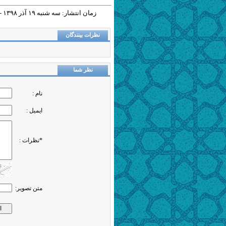
زمان انتشار: سه شنبه ١٩ آذر ١٣٩٨ - ١٣:٣١ |
نظرات بینندگان
نظر شما
نام :
ایمیل :
*نظرات :
متن تصویر: