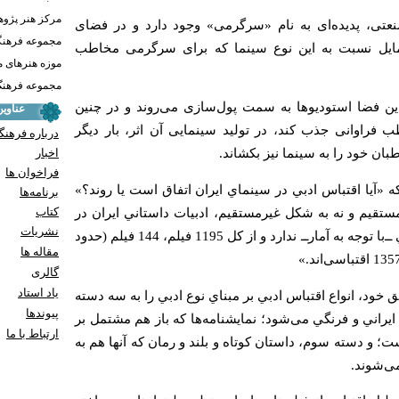
مرکز هنر پژو
عتی، پدیده‌ای به ‌نام «سرگرمی» وجود دارد و در فضای
مجموعه فرهنگ
 تمایل نسبت به این نوع سینما که برای سرگرمی مخاطب
موزه هنرهای 
مجموعه فرهنگ 
این فضا استودیوها به سمت پول‌سازی می‌روند و در چنین
عناوی
ب فراوانی جذب کند، در تولید سینمایی آن اثر، بار دیگر
درباره فرهنگ
اخبار
ان خود را به سینما نیز بکشاند.
فراخوان ها
آیا اقتباس ادبي در سينماي ايران اتفاق است يا روند؟»
برنامه‌ها
کتاب
مستقيم و نه به شكل غيرمستقيم، ادبيات داستاني ايران در
نشریات
سينما نمود چشمگير و قابل بحثي ــ‌با توجه به‌ آمار‌ــ ندارد و از کل 1195 فیلم‌، 144 فیلم (حدود
مقاله ها
گالری
یاد استاد
ق خود،
انواع اقتباس ادبي بر مبناي نوع ادبي را به سه دسته
پيوندها
يراني و فرنگي می‌شود؛ نمايشنامه‌ها که باز هم مشتمل بر
ارتباط با ما
ت؛ و دسته سوم، داستان كوتاه و بلند و رمان که آنها هم به
ی‌شوند.