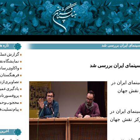
ر سینمای ایران بررسی شد
تازه ه
گزارش عملکرد فر
نمایشگاه نق
ر سینمای ایران بررسی شد
واکاوی رسانه‌
فرهنگستان ه
تصاویری از د
ینمای ایران در
یادگیری عمیق
13» در مرکز نقش جهان
پروفسور تاد
محجوب و حما
پیام تسلیت ف
ینمای ایران در
تا 1357» در مرکز نقش جهان
آخرین