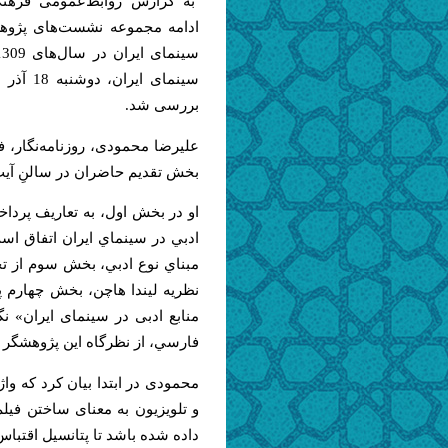
به گزارش روابط‌عمومی فرهنگ
ادامه مجموعه نشست‌های پژوهشی
بررسی شد.
علیرضا محمودی، روزنامه‌نگار، ف
بخش تقدیم حاضران در سالنِ آیت‌
او در بخش اول، به تعاريف پردا
ادبي در سينماي ايران اتفاق است 
مبناي نوع ادبي، بخش سوم از تح
نظريه ليندا هاچن، بخش چهارم 
منابع ادبی در سینمای ایران» نگ
فارسي، از نظرگاه این پژوهشگر ب
محمودی در ابتدا بیان کرد که واژ
و تلویزیون به معنای ساختن فیل
داده شده باشد تا پتانسیل اقتباس