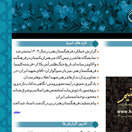
تازه های خبری
گزارش عملکرد فرهنگستان هنر در سال ۱۴۰۴ منتشر شد
نمایشگاه نقاشی رئیس آکادمی هنر ازبکستان در فرهنگستان هنر
واکاوی رسانه‌ای تاریخ جنگ‌طلبی آمریکا؛ از «فرشته کلمبیا» تا پنتاگو
فرهنگستان هنر، میزبان سوگواران «آقای شهید ایران» در روزهای 
تصاویری از دیدارهای رهبر شهید انقلاب و هنرمندان
یادگیری عمیق در آیینه تصویر و متن؛ نگاهی به کتاب تازه پژوهشکده هن
پروفسور تادئوش مایدا متخصص هنر اسلامی و شرق‌شناس لهستا
محجوب و حماسه ملی ایران
پیام تسلیت فرهنگستان هنر در پی درگذشت استاد عبدالحمید نقره‌کا
بیشتر
آخرین گزارش ها