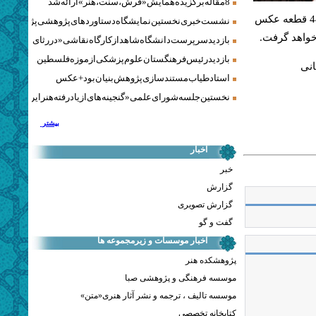
8 مقاله برگزیده همایش «فرش، سنت، هنر» ارائه شد
فلسطین، وابسته به فرهنگستان هنر، در نمایشگاه عکس «در مسیر تسنیم» 44 قطعه عکس
نشست خبری نخستین نمایشگاه دستاوردهای پژوهشی پژوهشگاه‌
 خواهد گرفت.
بازدید سرپرست دانشگاه شاهد از کارگاه نقاشی «در رثای سیمرغ ت
بازدید رئیس فرهنگستان علوم پزشکی از موزه فلسطین
ه نشانی
استاد طیاب مستندسازی پژوهش‌بنیان بود + عکس
نخستین جلسه شورای علمی «گنجینه‌های ازیادرفته هنر ایران» برگز
بیشتر
اخبار
خبر
گزارش
گزارش تصویری
گفت و گو
اخبار موسسات و زیرمجموعه ها
پژوهشکده هنر
موسسه فرهنگی و پژوهشی صبا
موسسه تالیف ، ترجمه و نشر آثار هنری«متن»
کتابخانه تخصصی