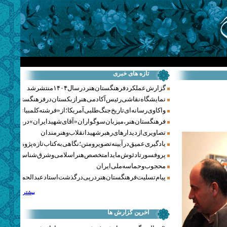
تازه های خبری
گزارش عملکرد فرهنگستان هنر در سال ۱۴۰۴ منتشر شد
نمایشگاه نقاشی رئیس آکادمی هنر ازبکستان در فرهنگستان هنر
واکاوی رسانه‌ای تاریخ جنگ‌طلبی آمریکا؛ از «فرشته کلمبیا» تا پنتاگو
فرهنگستان هنر، میزبان سوگواران «آقای شهید ایران» در روزهای 
تصاویری از دیدارهای رهبر شهید انقلاب و هنرمندان
یادگیری عمیق در آیینه تصویر و متن؛ نگاهی به کتاب تازه پژوهشکده هن
پروفسور تادئوش مایدا متخصص هنر اسلامی و شرق‌شناس لهستا
محجوب و حماسه ملی ایران
پیام تسلیت فرهنگستان هنر در پی درگذشت استاد عبدالحمید نقره‌کا
بیشتر
آخرین گزارش ها