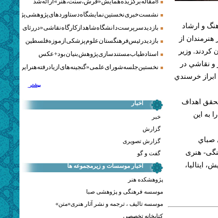
8 مقاله برگزیده همایش «فرش، سنت، هنر» ارائه شد
نشست خبری نخستین نمایشگاه دستاوردهای پژوهشی پژوهشگاه‌
نگ و ارشاد
بازدید سرپرست دانشگاه شاهد از کارگاه نقاشی «در رثای سیمرغ ت
هنرمندان از
بازدید رئیس فرهنگستان علوم پزشکی از موزه فلسطین
كردند. وزير
استاد طیاب مستندسازی پژوهش‌بنیان بود + عکس
 و نقاشي در
نخستین جلسه شورای علمی «گنجینه‌های ازیادرفته هنر ایران» برگز
ابراز خرسندي
بیشتر
تحقق اهداف
اخبار
 به اين
خبر
گزارش
 صباي
گزارش تصویری
نگی- هنری
گفت و گو
اتريش، ايتاليا،
اخبار موسسات و زیرمجموعه ها
پژوهشکده هنر
موسسه فرهنگی و پژوهشی صبا
موسسه تالیف ، ترجمه و نشر آثار هنری«متن»
کتابخانه تخصصی