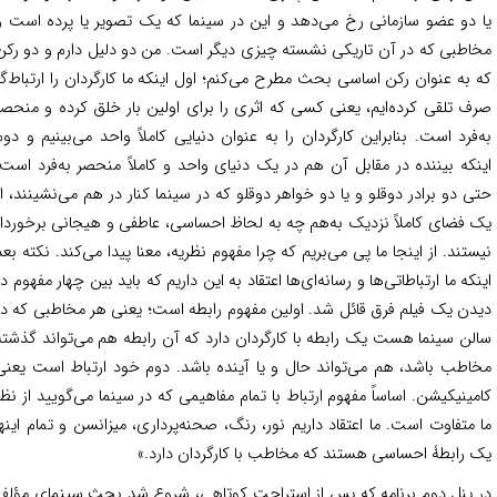
 دو عضو سازمانی رخ می‌دهد و این در سینما که یک تصویر یا پرده است و
اطبی که در آن تاریکی نشسته چیزی دیگر است. من دو دلیل دارم و دو رکن
 به عنوان رکن اساسی بحث مطرح می‌کنم؛ اول اینکه ما کارگردان را ارتباط‌گر
ف تلقی کرده‌ایم، یعنی کسی که اثری را برای اولین بار خلق کرده و منحصر
‌فرد است. بنابراین کارگردان را به عنوان دنیایی کاملاً واحد می‌بینیم و دوم
نکه بیننده در مقابل آن هم در یک دنیای واحد و کاملاً منحصر به‌فرد است.
ی دو برادر دوقلو و یا دو خواهر دوقلو که در سینما کنار در هم می‌نشینند، از
 فضای کاملاً نزدیک به‌هم چه به لحاظ احساسی، عاطفی و هیجانی برخوردار
ستند. از اینجا ما پی می‌بریم که چرا مفهوم نظریه، معنا پیدا می‌کند. نکته بعد
نکه ما ارتباطاتی‌ها و رسانه‌ای‌ها اعتقاد به این داریم که باید بین چهار مفهوم در
دن یک فیلم فرق قائل شد. اولین مفهوم رابطه است؛ یعنی هر مخاطبی که در
لن سینما هست یک رابطه با کارگردان دارد که آن رابطه هم می‌تواند گذشته
اطب باشد، هم می‌تواند حال و یا آینده‌ باشد. دوم خود ارتباط است یعنی
مینیکیشن. اساساً مفهوم ارتباط با تمام مفاهیمی که در سینما می‌گویید از نظر
 متفاوت است. ما اعتقاد داریم نور، رنگ، صحنه‌پرداری، میزانسن و تمام اینها
 رابطۀ احساسی هستند که مخاطب با کارگردان دارد.»
 پنل دوم برنامه که پس از استراحت کوتاهی، شروع شد بحث سینمای مؤلف