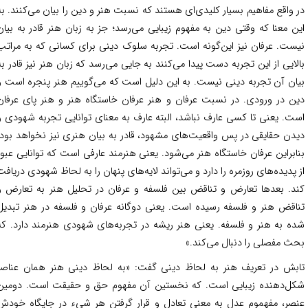
 واقع مفاهیم بسیار کلیدی‌ای هستند که نسبت هنر و دین را بیان می‌کنند. به
ن معنا که وقتی دین به مفهوم زیبایی می‌رسد؛ جز به زبان هنر قادر به بیان
ست. عرفان نیز این‌گونه است. تجربه سلوک دینی برای کسانی که به مراتب
لایی از این تجربه دست پیدا می‌کنند به جایی می‌رسد که زبان هنر نیز قادر به
ان آن تجربه دینی نیست. به این دلیل است که می‌گوییم هنر پنجره است و
ن در ورودی. در نسبت عرفان و هنر عرفان خاستگاه هنر و هنر پای عرفان
ت. یعنی تا کسی عارف نباشد، البته عارف به معنای توانایی تجربه شهودی و
دن حقایقی در پس واقعیت‌های مشهود، قادر به بیان هنری نیز نخواهد بود.
ابراین عرفان خاستگاه هنر می‌شود. یعنی هنرمند عارفی است که توانایی عبور
 پدیده‌های روزمره را دارد و می‌تواند لایه‌های پنهان را به لحاظ شهودی دریافت
د. بعدها تعارض و تناقض بین فلسفه و عرفان در تحلیل هنر به تعارض و
اقض هنر و فلسفه رسیده است. یعنی دوگانه عرفان و فلسفه در هنر تبدیل
ه به هنر و فلسفه. یعنی هنر ریشه در تجربه‌های شهودی هنرمند دارد. که
ث مفصلی را دنبال می‌کند.»
بش در تعریف هنر به لحاظ دینی گفت: «به لحاظ دینی هنر همان عناصر
ل‌دهنده زیبایی است. که نخستین آن مفهوم حق و حقیقت است. دومین
صر، مفهموم عدل به معنی تعادل و قرار گرفتن هر شیء در جایگاه خودش