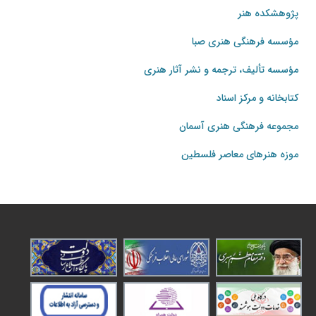
پژوهشکده هنر
مؤسسه فرهنگی هنری صبا
مؤسسه تألیف، ترجمه و نشر آثار هنری
کتابخانه و مرکز اسناد
مجموعه فرهنگی هنری آسمان
موزه هنرهای‌ معاصر فلسطین