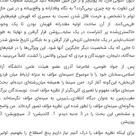
وز، آنتونی مان، باد پوتیچر و از این قبیل مقایسه کنید می‌بینید متفاوت است.
ن تفاوت به چه چیزی بر‌می‌گردد؟ به نگاه وفادارانه و واقع‌بینانه و در عین حال
ام با تشخص و حرمت قائل شدن نسبت به مسیری که قهرمان فیلم‌هایش
‌می‌کنند. از آن ساحت اولیه مقتدرانه قهرمان بودن تا یک وجود
کستری‌شده پر کنتراست در یک سایه‌ــ‌روشن قرار گرفتن و نهایتا به طور
تناب‌ناپذیر در یک جا‌به‌جایی تاریخی قرار گرفتن و به بایگانی تاریخ ملحق شدن
 جایی که یک شخصیت دیگر جایگزین آنها شود. این ویژگی‌ها را در فیلم‌های
‌گانه، دلیجان، جویندگان و مردی که لیبرتی والانس را کشت، کاملاً می‌بینید.»
 از جواد طوسی، غلامرضا آذری عضو هیئت علمی دانشگاه آزاد
لامی،سخنان خود را با موضوع «سینمای مؤلف به منزله ارتباط میان فردی
ربخش» این‌گونه آغاز کرد: «من سینما را همیشه میان‌رشته‌ای دیده‌ام، بحث
نمای مؤلف مفهوم یا تعبیری کلی‌نگرتر از نظریه مؤلف است. نویسندگان بزرگ
رب‌زمین به عنوان دیگاه انتقادی‌ــ‌تبیینی به سینمای مؤلف نگرسته‌اند و
‌گونه‌ای سینمای مؤلف را تطور شده این نظریه مؤلف تصور کرده‌اند. من واضح
و مشخص این بحث را در 3 جنبه دیدم: 1. کاندیشن؛ 2. سیچویشن؛ 3.
زیشن.
ای اینکه نظریه مؤلف را درک کنیم نیاز داریم پنج اصطلاح را بفهمیم. اولین