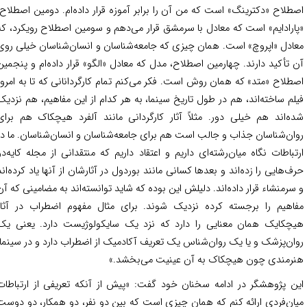
طلاح «دکترینگ» است که من آن را برابر آموزه قرار داده‌ام. دومین اصطلاح،
ارادایم» است که معادل با سرمشق قرار می‌دهم و سومین اصطلاح رویکرد، که
ادل «اپروچ» است. همان چیزی که جامعه‌شناسان و انسان‌شناسان خیلی روی
 تأکید دارند. چهارمین اصطلاح، مدل که معادل «الگو» قرار داده‌ام و پنجمین
طلاح «متد» که همان روش است. فکر می‌کنم تمام کارگردانانی که تا به امروز
لم ساخته‌اند، هم در طول تاریخ سینما، به هر کدام از این مفاهیم، هم نزدیک
ه‌اند هم خیلی دور. مثلاً آثار کارگردانی مانند آلفرد هیچکاک هم برای
ان‌شناسان جذاب و جالب است هم برای جامعه‌شناسان و انسان‌شناسان. ما در
تباطات نگاه میان‌رشته‌ای داریم و اعتقاد داریم که منتقدانی از مجله کایه‌دو
ف‌هایی را زده‌اند و بعدها کسانی مانند بوردول در آثارشان از آنها یاد کرده‌اند
سرمنشاء قرار داده‌اند. دلیلش این بوده که شاید توانسته‌اند به مضامینی که آن
اهیم را برجسته کرده نزدیک شوند. برای مثال مفهوم اضطراب در آثار
چکایک همان معنایی را دارد که نزد یک سایکولوژیست دارد. یعنی یک
ان‌پزشک و یا یک روان‌شناس یک تعریف آکادمیک از اضطراب دارد و در سینما،
رمندی چون هیچکاک به آن عینیت می‌بخشد.»
ن پژوهشگر در ادامه سخنان خود گفت: «پیش از آنکه تعریفی از ارتباطات
ان‌فردی ارائه کنم که همان چیزی است که بین دو نفر، دو همکار، دو دوست