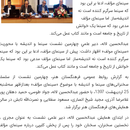
نمای مؤلف، ادعا بر این بود
 سینما سرگرم کننده است نه
دیشه‌ساز. اما سینمای مؤلف
عی بود که سینما یک خوانش
 تاریخ و جامعه است و مانند کتاب عمل می‌کند.
دالحسين لاله، دبير علمي چهارمين نشست سينما و انديشه با محوريت
ينماي مولف» اظهار داشت:‌ پیش از سینمای مؤلف، ادعا بر این بود که سینما
گرم کننده است نه اندیشه‌ساز. اما سینمای مؤلف مدعی بود که سینما یک
انش از تاریخ و جامعه است و مانند کتاب عمل می‌کند.
 گزارش روابط عمومی فرهنگستان هنر، چهارمین نشست از سلسله
نرانی‌های سینما و اندیشه با موضوع «سینمای مؤلف» بعدازظهر سه‌‌شنبه،
25 اردیبهشت 1397، با حضور عبدالحسین لاله، جواد طوسی، حمید دهقان پور،
امرضا آذری، مجید شیخ انصاری، مسعود سفلایی و نصرت‌الله تابش در سالن
ایش‌‌های فرهنگستان هنر برگزار شد.
 ابتدای همایش عبدالحسین لاله، دبیر علمی نشست به عنوان مجری و
ستین سخنران، سخنان خود را پس از پخش کلیپی درباره سینمای مؤلف