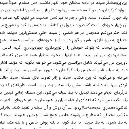
ن پژوهشگر سینما در ادامه سخنان خود اظهار داشت: «من معقدم اصولاً سينما
واژه كارگردان، در دو كلمه خلاصه مي‌شود: دكوباژ و ميزانسن؛ اما خود اين دو،
 جهان گسترده است. وقتي راجع به ميزانسن صحبت مي‌كنيم، كليه عناصر ما
 چهار حوزه‌اي است كه دیوید بردول در كتابش به درستي تأكيد و تشريح مي‌
د. فكر مي‌كنم همچنان در هر شكلي از سينما حتي صنعتي‌ترين سينما، شما
تياج به نورپردازي، لباس و گريم داريد. اينها حوزه‌هاي ميزانسن هستند. هيچ
نمايي نيست كه بتواند خودش را از نورپردازي، چهره‌پردازي، گریم، لباس و
نه‌پردازي بی نیاز ببیند. همه اينها و نحوه استقرار همه عناصري كه مقابل
ربين قرار مي‌گيرند شامل ميزانسن مي‌شود. مي‌خواهم بگویم كه مؤلف اشاره
رد به سبك قابل تشخيص يك كارگردان در درون ميزانسن. من يك پرانتز باز
‌کنم و می‌گویم که بين مكتب، سبك و ژانر تفاوت قائل هستم. سبك حالت
دي مي‌تواند داشته باشد. مشي يك متد و يك روش است. طريقه‌ای که يك
رگردان انجام مي‌دهد تبديل به يك سبك مي‌شود. این مسئله زماني تبديل به
 مكتب مي‌شود كه تعدادي از فيلم‌سازان يا هنرمندان در هر حوزه‌اي‌ــ‌ادبيات،
اشي، معماري، مجسمه‌سازي و...‌ــ آن روش و آن سبك را تقليد كنند. بنابراين
اتب مختلفي كه مطرح مي‌شوند حاصل جمع شدن چندين هنرمند است كه
 يك شيوه، به يك طريقه، به يك گونه، با يك روش خاص و با يك متد، فيلم