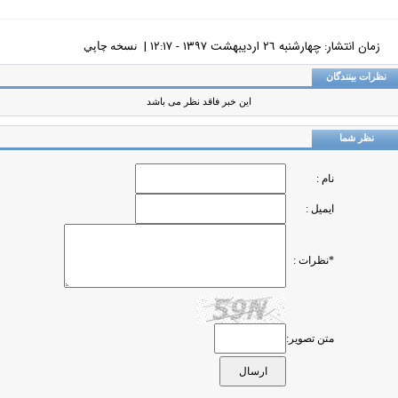
زمان انتشار: چهارشنبه ٢٦ ارديبهشت ١٣٩٧ - ١٢:١٧ |
نسخه چاپي
ظرات بینندگان
این خبر فاقد نظر می باشد
نظر شما
نام :
ایمیل :
*نظرات :
متن تصویر: