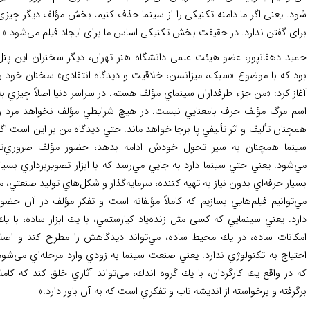
د. یعنی اگر ما دامنه تکنیکی را از سینما حذف کنیم، بخش مؤلف دیگر چیزی
ای گفتن ندارد. در حقیقت بخش تکنیکی اساس ما برای ایجاد فیلم می‌شود.»
ید دهقانپور، عضو هیئت علمی دانشگاه هنر تهران، دیگر سخنران این پنل
د که با موضوع «سبک، میزانسن، خلاقیت و دیدگاه انتقادی» سخنان خود را
از کرد: «من جزء طرفداران سينماي مؤلف هستم. در سراسر دنيا اصلاً چيزي به
م مرگ مؤلف حرف بامعنايي نيست. در هيچ شرايطي مؤلف نخواهد مرد و
چنان تأليف و اثر تأليفي پا برجا خواهد ماند. حتي دیدگاه من بر اين است اگر
نما همچنان به سير تحول خودش ادامه بدهد، حضور مؤلف ضروري‌تر
‌شود. يعني حتي سينما دارد به جايي مي‌رسد كه با ابزار تصويربرداري بسيار
يار حرفه‌اي بدون نياز به تهيه كننده، سرمايه‌گذار و شكل‌هاي توليد صنعتي، ما
‌توانيم فيلم‌هايي بسازيم كه كاملاً مؤلفانه است و تفكر مؤلف در آن حضور
رد. يعني سينمايي كه کسی مثل زنده‌ياد كيارستمي، با يك ابزار ساده‌، با يك
كانات ساده، در يك محيط ساده‌، مي‌تواند ديدگاهش را مطرح كند و اصلاً
تياج به تكنولوژي ندارد. يعني صنعت سينما به زودي وارد مرحله‌اي می‌شود
 در واقع يك كارگردان، با يك گروه اندك، می‌تواند آثاري خلق کند كه كاملاً
گرفته و برخواسته از انديشه ناب و تفكري است كه به آن باور دارد.»