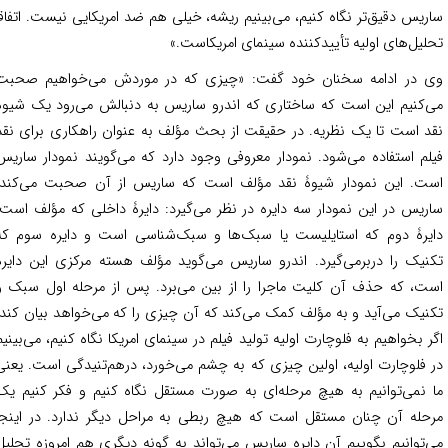
ریس دقیق‌تر نگاه کنیم، می‌بینیم ریشه، خیلی هم ضد امریکایی نیست. اتفاقاً
لیل‌های اولیه تأییدکننده سینمای امریکاست.»
 در ادامه سخنان خود گفت: «چیزی که در موردش می‌خواهیم صحبت
‌کنیم این است که ساختاری که اندرو ساریس به دنبالش می‌رود یک شیوه
د است تا یک نظریه. در حقیقت از بحث مؤلف به عنوان راهکاری برای نقد
لم استفاده می‌شود. نمودار معروفی وجود دارد که می‌گویند نمودار ساریس
ت. این نمودار شیوۀ نقد مؤلف است که ساریس از آن صحبت می‌کند.
ریس در این نمودار سه دایره در نظر می‌گیرد: دایرۀ داخلی که مؤلف است،
یرۀ دوم که استایلیست یا سبک‌ها و سبک‌شناسی است و دایره سوم که
نیک را دربرمی‌گیرد. اندرو ساریس می‌گوید مؤلف هسته مرکزی این دایره
ت، که حذف آن کلیت ماجرا را از بین می‌برد. پس از مرحله اول سبک و
نیک می‌آید و به مؤلف کمک می‌کند که آن چیزی را که می‌خواهد بیان کند.
ر بخواهیم به فلوچارت اولیه تولید فیلم در سینمای امریکا نگاه کنیم، می‌بینیم
 فلوچارت اولیه، اولین چیزی که به چشم می‌خورد، درهم‌تنیدگی است. یعنی
 نمی‌توانیم به هیچ مرحله‌ای به صورت مستقل نگاه کنیم و فکر کنیم یک
حله آن چنان مستقل است که هیچ ربطی به مراحل دیگر ندارد. در اینجا
‌توانیم بگوییم آن دایره ساریس می‌تواند به گونه دیگری هم امروزه تحلیل