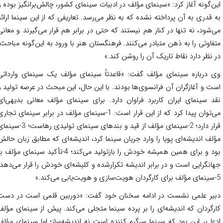
ن‌گونه آغاز کرد: «سینمای مؤلف در ادبیات سینمای کشور، چالش‌برانگیز بوده و
 قدری به آن پرداخته نشده که به نظر می‌‌رسد. تعاریفی که از این سینما ارائه
‌‌شود، نه تنها در کنار هم نیستند که حتی در برابر هم قرار می‌‌گیرند و معانی
فاوتی را به ذهن متبادر می‌کنند. فرهنگستان هنر با ورود به این‌گونه مباحث،
 نظر دارد نقاط تاریک آن را روشن کند.»
 درباره سینمای مؤلف گفت: «قاعدتاً سینمای مؤلف یک سینمای وارداتی
ت و آغازگران آن فرانسوی‌ها بودند. با این حال، این مبحث در عرصه تولید و
د سینمای ایران کاربرد فراوان دارد. برای سینمای مؤلف معانی بدیهی‌‌ای
می‌‌توان پیدا کرد که از این قرار است: 1-سینمای مؤلف در برابر سینمای تجاری
قرار دارد؛ 2-سینمای مؤلف از قید و بندهای سینمای تولیدی رهاست؛ 3-سینمای
لف اندیشه‌‌ای پویا را وارد جریان سینما کرد، اندیشه‌‌ای که مطابق زبان حالش
بود و برای همین همیشه خودش را بازتولید می‌‌کند؛ 4-تأکید سینمای مؤلف بر
انگرایی است و در برابر اندیشه تکرارشده و کلیشه‌ای خودش را قرار می‌‌دهد؛
یر علمی نشست در ادامه سخنان خود گفت: «دوربین قلمی است در دست
رگردان که اندیشه‌‌ای را بر پرده سینما متجلی می‌‌کند. پیش از سینمای مؤلف
عا بر این بود که سینما سرگرم ‌کننده است نه اندیشه‌‌ساز؛ اما سینمای مؤلف