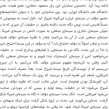
امه پیدا کرد. نخستین سخنران این پنل مسعود سفلایی، عضو هیئت علمی
نشگاه هنر دانشگاه تهران، بود. وی سخنرانی خود را با عنوان «شاخصه‌های
ور مؤلف در سینمای ایران» این‌گونه شروع کرد: «قرار است به موضوعی که
بتاً قدیمی است نوعی نگاه جدید داشته باشیم. در حقیقت آن چیزی که ما به
وان سینمای تجاری و سینمای صنعتی به صورت خاص در سینمای امریکا و
نمای صنعتی غرب از آن یاد می‌کنیم، چقدر با نظریه سینمای مؤلف همراه
ت و چقدر اصولاً به مؤلف احتیاج دارد؟ آیا به مؤلف در این سینما احتیاج داریم
 نه؟ در این بحث نگاه من به سینمایی با فیلم‌های پرخرج است. در حقیقت
‌خواهیم کمی از سینمای آرتیستیک جدا شویم و به سینمای صنعتی نگاه
یم. وقتی به تاریخچه مفهوم سینمای مؤلف نگاه می‌‌کنیم، به آن چیزی
‌رسیم که از نویسندگان تاریخ سینما شروع شده. بعداً مصرف کننده نمونه
ریکایی، شاهد این قضیه است و می‌بیند که روی یک مسئله تأکید می‌کنند و
، آفرینشگر بودن فیلم‌ساز است. خیلی جالب است که نظریه مؤلف از اروپا
وع می‌شود؛ اما در حقیقت ریشه اولیه و بیسی که در موردش صحبت
‌شود امریکایی است. انگار بحث سینمای مؤلف با نگاه به سینمای امریکا شکل
فت. عده‌ای می‌گویند این بحث در اروپا شکل گرفت برای اینکه جبهه‌ای در
ابر سینمای امریکا ایجاد شود. اما وقتی به نوشته‌های فرانسوا تروفو و اندرو