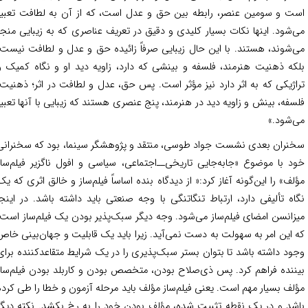
ت و سومین عنصر، رابطه بین حق و عدل است، که از آن به لطافت تعبیر
‌شود. اینها نکات بسیار کلیدی و دقیق در تعریف عناصری که به زیبایی منجر
‌شوند، هستند. با این حال زیبایی صرفاً زائیده حق و عدل و لطافت نیست؛
که ذهنیت هنرمند، فلسفه و بینشی که دارد، زاویه دید او و نگاه کمیک و
اژیکی که به اثر دارد نیز مؤثر است. پس حق، عدل و لطافت در اثر؛ ذهنیت،
سفه، بینش و زاویه دید در هنرمند، پنج عنصری هستند که زیبایی با آنها تعبیر
‌شود.»
نران بعدی نشست جواد طوسی، منتقد و پژوهشگر سینما، بود که سخنرانی
د با موضوع «جا‌به‌جایی تاریخی‌ــ‌اجتماعی، سیاسی و افول ناگزیر فیلم‌ساز
لف» را این‌گونه آغاز کرد:« از دیدگاه بنده اساساً فیلم‌ساز و خالق اثری که یک
اه تألیفی دارد، ارتباط تنگاتنگی با وجه صنعتی باید داشته باشد. در اینجا
زانسن امضای فیلم‌ساز می‌شود. وجه دیگر سبک‌پذیر بودن یک فیلم‌ساز است،
 این امر به سهولت به دست نمی‌آید. زیرا باید یک قابلیت و جهان‌بینی خاص
ود داشته باشد تا بتوان بستر سبک‌پذیری را در یک شرایط متقاعد‌کننده برای
ننده فراهم کرد. پس ذی‌صلاح بودن، متخصص بودن و کاربلد بودن فیلم‌ساز
لف بسیار مهم است. یعنی فیلم‌ساز مؤلف باید مرحله آزمون و خطا را طی کرده
شد و در یک نقطه تثبیت شده، مؤلف بودن خود را به رخ بکشد. نکته دیگر