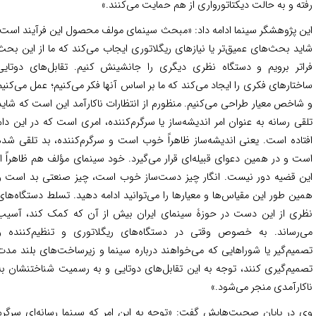
ته و به حالت دیکتاتورواری از هم حمایت می‌کنند.»
ن پژوهشگر سینما ادامه داد: «مبحث سینمای مولف محصول این فرآیند است.
ید بحث‌های عمیق‌تر یا نیازهای ریگلاتوری ایجاب می‌کند که ما از این بحث
اتر برویم و دستگاه نظری دیگری را جانشینش کنیم. تقابل‌های دوتایی
ختارهای فکری را ایجاد می‌کند که ما بر اساس آنها فکر می‌کنیم؛ عمل می‌کنیم
شاخص معیار طراحی می‌کنیم. منظورم از انتظارات ناکارآمد این است که شاید
قی رسانه به عنوان امر اندیشه‌ساز یا سرگرم‌کننده، امری است که در این دام
تاده است. یعنی اندیشه‌ساز ظاهراً خوب است و سرگرم‌کننده، بد تلقی شده
ت و در همین دعوای قبیله‌ای قرار می‌گیرد. خود سینمای مؤلف هم ظاهراً از
ن قضیه دور نیست. انگار چیز دست‌ساز خوب است، چیز صنعتی بد است و
ین طور این مقیاس‌ها و معیارها را می‌توانید ادامه دهید. تسلط دستگاه‌های
ری از این دست در حوزۀ سینمای ایران بیش از آن که کمک کند، آسیب
‌رساند. به خصوص وقتی در دستگاه‌های ریگلاتوری و تنظیم‌کننده و
میم‌گیر یا شوراهایی که می‌خواهند درباره سینما و زیرساخت‌های بلند مدت
میم‌گیری کنند، توجه به این تقابل‌های دوتایی و به رسمیت شناختنشان به
کارآمدی منجر می‌شود.»
 در پایان صحبت‌هایش گفت: «توجه به این امر که سینما رسانه‌ای سرگرم