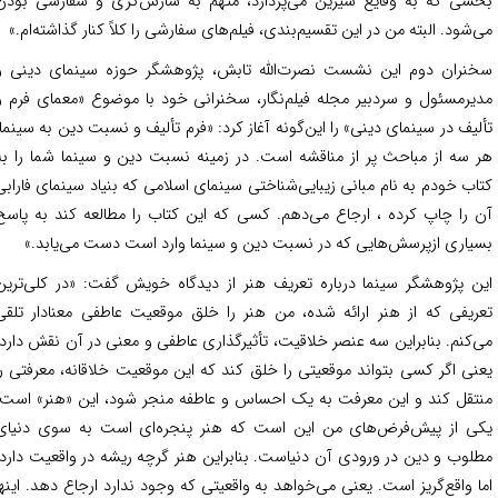
شی که به وقایع شیرین می‌پردازد، متهم به سازش‌گری و سفارشی ‌بودن
‌شود. البته من در این تقسیم‌‌بندی، فیلم‌‌های سفارشی را کلاً کنار گذاشته‌‌ام.»
نران دوم این نشست نصرت‌الله تابش، پژوهشگر حوزه سینمای دینی و
یرمسئول و سردبیر مجله فیلم‌نگار، سخنرانی خود با موضوع «معمای فرم و
لیف در سینمای دینی» را این‌گونه آغاز کرد: «فرم تألیف و نسبت دین به سینما،
 سه از مباحث پر از مناقشه است. در زمینه نسبت دین و سینما شما را به
اب خودم به نام مبانی زیبایی‌شناختی سینمای اسلامی که بنیاد سینمای فارابی
 را چاپ کرده ، ارجاع می‌دهم. کسی که این کتاب را مطالعه کند به پاسخ
یاری ازپرسش‌هایی که در نسبت دین و سینما وارد است دست می‌یابد.»
ن پژوهشگر سینما درباره تعریف هنر از دیدگاه خویش گفت: «در کلی‌ترین
ریفی که از هنر ارائه شده، من هنر را خلق موقعیت عاطفی معنادار تلقی
‌کنم. بنابراین سه عنصر خلاقیت، تأثیرگذاری عاطفی و معنی در آن نقش دارد.
نی اگر کسی بتواند موقعیتی را خلق کند که این موقعیت خلاقانه، معرفتی را
تقل کند و این معرفت به یک احساس و عاطفه منجر شود، این «هنر» است.
ی از پیش‌فرض‌های من این است که هنر پنجره‌ای است به سوی دنیای
لوب و دین در ورودی آن دنیاست. بنابراین هنر گرچه ریشه در واقعیت دارد؛
ا واقع‌گریز است. یعنی می‌خواهد به واقعیتی که وجود ندارد ارجاع دهد. اینها