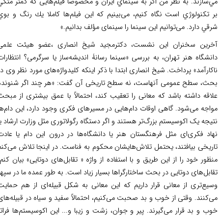
‌سازند. به نظر من اگر به سينماي ايران و مخصوصاً فیلم‌هایی كه كمتر متكي
 تكنولوژي است نگاه كنيم، می‌بینیم که این فیلم‌ها كاملا يك رنگ و بوي
قي دارد. می‌توانیم این سینما را سینمای مؤلف بدانیم.»
رین سخنران این نشست، دکترمجید شیخ انصاری ،عضو هیئت علمی
نشگاه هنر تهران، به بررسی «سینما رسانۀ اندیشه‌ساز یا سرگرمی؟ انتظارات
کارآمد» پرداخت. شیخ انصاری ابتدا با ذکر اینکه کلیدواژه‌های مورد نظر وی در
ث، سطح عمومی آنهاست، نه سطح تاریخی آن گفت: «هر چند اگر شنونده
اقه داشته باشد که معانی را تعقیب کند، احتمالاً با عمق بیشتری از مبحث
اجه می‌شود. گاهی اوقات دام‌هایی در مسیرهای فکری وجود دارد، این دام‌ها
یجه یک اکوسیستم بزرگ‌تر هستند و اگر دستگاه رگولاتوری مثل وزارت ارشاد یا
اد فکر‌ی‌ای مثل فرهنگستان هنر یا دانشگاه‌ها در درون این دام یا عادت
ریخی بیافتند، یحتمل تلاش‌هایشان محکوم به فناست. در اینجا تلاش می‌کنم
ظور خود را از این طریق و با استفاده از واژه « تقابل‌های دوتایی» بیان کنم.
ابل‌های دوتایی در بحث ساختارگراها بسیار زیاد است. به طور عمده ما در سپهر
یع‌تری از معانی قرار داریم که این معانی به شکل قبیله‌ای از هم حمایت
‌کنند. وقتی از خوب و بد صحبت می‌کنیم، احتمالاً سفید و سیاه در قبیله‌های
ب و بد قرار می‌گیرند. پیر و جوان، زشت و زیبا و... این اکوسیستم‌ها فراتر