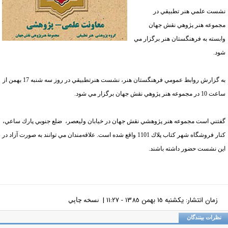
ست علمي هنر تطبيقي در
موعه هنر پژوهي نقش جهان
بسته به فرهنگستان هنر برگزار مي
د.
به گزارش روابط عمومي فرهنگستان هنر، نشست هنر‌تطبيقي در روز سه شنبه 17 بهمن از
عه هنر پژوهي نقش جهان برگزار مي شود.
تني است مجموعه هنر پژوهشي نقش جهان در خيابان وليعصر،‌ ضلع جنوبي پارك ساعي،
كنار فروشگاه شهر كتاب پلاك 1101 واقع شده است. علاقه‌مندان مي توانند به صورت آزاد در
ن نشست حضور داشته باشند.
زمان انتشار: يکشنبه ١٥ بهمن ١٣٨٥ - ١١:٢٧ |
نسخه چاپي
ظرات بینندگان