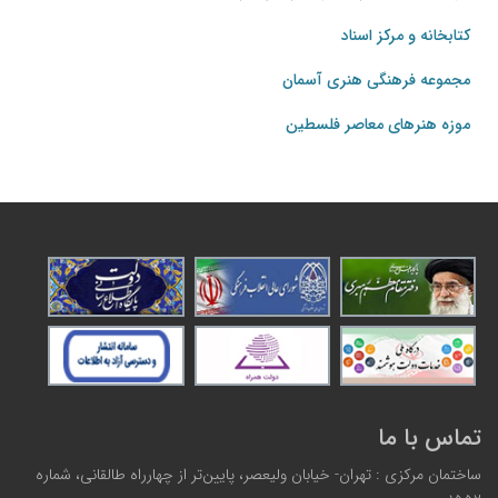
کتابخانه و مرکز اسناد
مجموعه فرهنگی هنری آسمان
موزه هنرهای‌ معاصر فلسطین
تماس با ما
ساختمان مرکزی : تهران- خیابان ولیعصر، پایین‌تر از چهارراه طالقانی، شماره