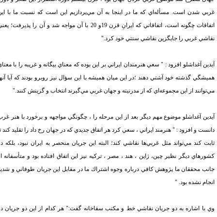
بي شدن است. مسأله‌اي كه ما در اينجا به آن مي‌پردازيم اين است كه نسبت ما با اين
اتفاقات چگونه است، اتفاقاتي كه ايرانِ قرن 19و 20 با آن مواجه شد و آن را پذيرفت؛ يعني
اشي غربي را جايگزين نقاشي سنتي خود كرد."
ين آغداشلو افزود : " سعي هنرمندان ايراني بر اين بوده كه معناي بيگانه و غريبه را با معناي
يشگي گذشته خود آشتي دهند ؛در اين ميان هميشه با اين سؤال نيز روبرو بودند كه آيا آنها
توانند از
اين مجموعه‌اي كه از مدرنيته و جهان غربي مي‌گيرند انتخاب و گزينش كنند."
دين آغداشلو موضوع مهم ديگر بعد از اين مرحله را ، چگونگي مواجهه و برخورد با هنر غرب
ست و افزود : " هنرمند ايراني ، سعي كرد هر اتفاق جديدي كه در جهان رخ داد را تقليد كند تا
بت كند مي‌تواند مثل غربي‌ها نقاشي كند؛ البته اين جريان منحصر به ايران نبود، بلكه در
ورهاي ديگر نظير چين، ژاپن ، هند ، مصر ، تركيه نيز اين اتفاق افتاده بود و متأسفانه از
نب محققان ما پژوهش كافي درباره وجوه اشتراك ما در مقابل اين جريان طوفاني و شديد
ام نشده بود. "
 با اشاره به دو جريان نقاشي خط و مكتب سقاخانه گفت:" هر كدام از اين دو جريان در