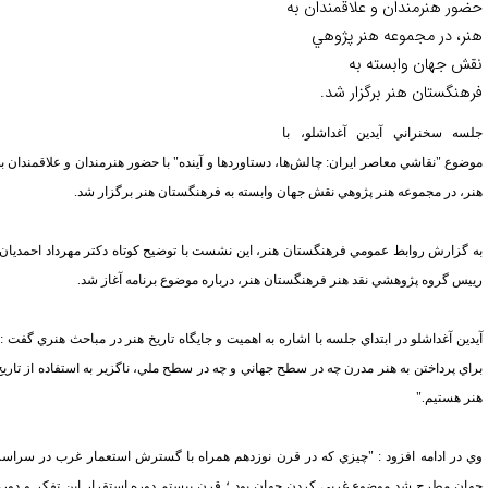
ور هنرمندان و علاقمندان به
ر، در مجموعه هنر پژوهي
ش جهان وابسته به
هنگستان هنر برگزار شد.
سه سخنراني آيدين آغداشلو، با
ضوع "نقاشي معاصر ايران: چالش‌ها، دستاوردها و آينده" با حضور هنرمندان و علاقمندان به
ر، در مجموعه هنر پژوهي نقش جهان وابسته به فرهنگستان هنر برگزار شد.
 گزارش روابط عمومي فرهنگستان هنر، اين نشست با توضيح كوتاه دكتر مهرداد احمديان،
يس گروه پژوهشي نقد هنر فرهنگستان
هنر، درباره موضوع برنامه آغاز شد.
دين آغداشلو در ابتداي جلسه با اشاره به اهميت و جايگاه تاريخ هنر در مباحث هنري گفت :"
اي پرداختن به هنر مدرن چه در سطح جهاني و چه در سطح ملي، ناگزير به استفاده از تاريخ
ر هستيم."
 در ادامه افزود : "چيزي كه در قرن نوزدهم همراه با گسترش استعمار غرب در سراسر
ان مطرح شد موضوع غربي كردن جهان بود ؛ قرن بيستم دوره استقرار اين تفكر و دوره