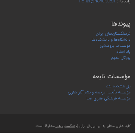
رایانامه :
honar@honar.ac.ir
پیوندها
فرهنگستان‌های ایران
دانشگاه‌ها و دانشکده‌ها
مؤسسات پژوهشی
یاد استاد
پورتال قدیم
مؤسسات تابعه
پژوهشکده هنر
مؤسسه تألیف، ترجمه و نشر آثار هنری
مؤسسه فرهنگی هنری صبا
کلیه حقوق متعلق به این پورتال برای
فرهنگستان هنر
محفوظ است.