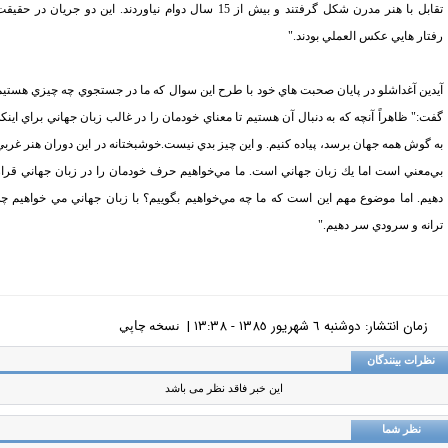
تقابل با هنر مدرن شكل گرفتند و بيش از 15 سال دوام نياوردند. اين دو جريان در حقيقت
تار هايي عكس العملي بودند."
دين آغداشلو در پايان صحبت هاي خود با طرح اين سوال
كه ما در جستجوي چه چيزي هستيم
ت:" ظاهراً آنچه كه به دنبال آن هستيم تا معناي خودمان را در غالب زبان جهاني براي اينكه
 گوش همه جهان برسد، پياده كنيم. و اين چيز بدي نيست.خوشبختانه در اين دوران هنر غربي
‌معني است اما يك زبان جهاني است. ما مي‌خواهيم حرف خودمان را در زبان جهاني قرار
يم. اما موضوع مهم اين است كه ما چه مي‌خواهيم بگوييم؟ با زبان جهاني مي خواهيم چه
انه و سرودي سر دهيم."
زمان انتشار: دوشنبه ٦ شهريور ١٣٨٥ - ١٣:٣٨ |
نسخه چاپي
ظرات بینندگان
این خبر فاقد نظر می باشد
نظر شما