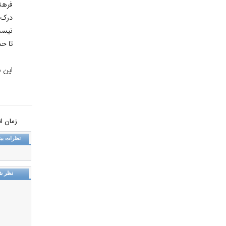
فرهن
درک 
نيست
تا ح
اين ن
زمان انتشار: شنب
نظرات بین
نظر ش