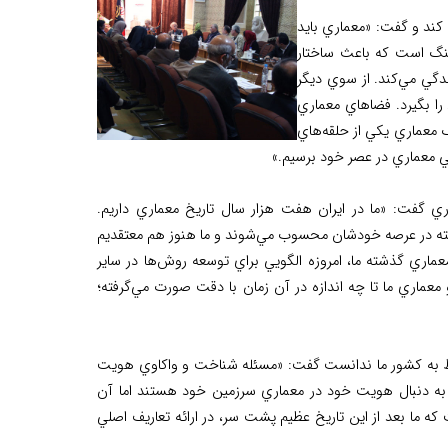
ند و گفت: «معماري بايد
هنگ است که باعث ساختار
دگي مي‌کند. از سوي ديگر
ا بگيرد. فضاهاي معماري
گ معماري يکي از حلقه‌هاي
 معماري در عصر خود برسيم.»
ي گفت: «ما در ايران هفت هزار سال تاريخ معماري داريم.
رفته در عرصه خودشان محسوب مي‌شوند و ما هنوز هم معتقديم
عماري گذشته ما، امروزه الگويي براي توسعه روش‌ها در ساير
ماري ما تا چه اندازه در آن زمان با دقت صورت مي‌گرفته؛
ط به کشور ما ندانست گفت: «مسئله شناخت و واکاوي هويت
ز به دنبال هويت خود در معماري سرزمين خود هستند اما آن
ه ما بعد از اين تاريخ عظيم پشت سر، در ارائه تعاريف اصلي