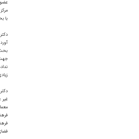
عضو 
مرکز
با بح
دکتر
آورد
بحث‌ه
جهت 
نداد
زيادي
دکتر 
غير 
معما
فرهنگ
فرهن
فضاي