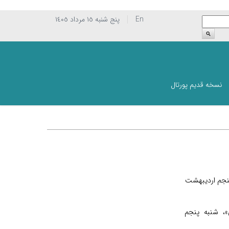
En
پنج شنبه ١٥ مرداد ١٤٠٥
نسخه قدیم پورتال
نجم ارديبهشت
، شنبه پنجم