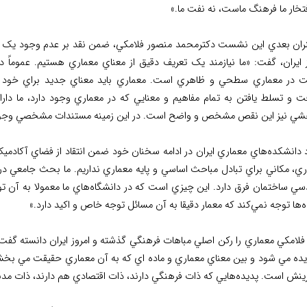
تخار ما فرهنگ ماست، نه نفت ما.»
ان بعدي اين نشست دکترمحمد منصور فلامکي، ضمن نقد بر عدم وجود يک
ز ايران، گفت: «ما نيازمند يک تعريف دقيق از معناي معماري هستيم. عموماً د
 در معماري سطحي و ظاهري است. معماري بايد معناي جديد براي خود پيدا
فت و تسلط يافتن به تمام مفاهيم و معنايي که در معماري وجود دارد، ما دا
شي نيز اين نقص مشخص و واضح است. در اين زمينه مستندات مشخصي وجود 
د دانشکده‌هاي معماري ايران در ادامه سخنان خود ضمن انتقاد از فضاي آکادمي
ي، مکاني براي تبادل مباحث اساسي و پايه معماري نداريم. ما بحث جامعي در دا
سي ساختمان فرق دارد. اين چيزي است که در دانشگاه‌هاي ما معمولا به آن تو
‌ها توجه نمي‌کند که معمار دقيقا به آن مسائل توجه خاص و اکيد دارد.»
 فلامکي معماري را رکن اصلي مباهات فرهنگي گذشته و امروز ايران دانسته گ
يده مي شود و بين معناي معماري و ماده اي که به آن معماري حقيقت مي بخشد، 
رينش است. پديده‌هايي که ذات فرهنگي دارند، ذات اقتصادي هم دارند، ذات مدن