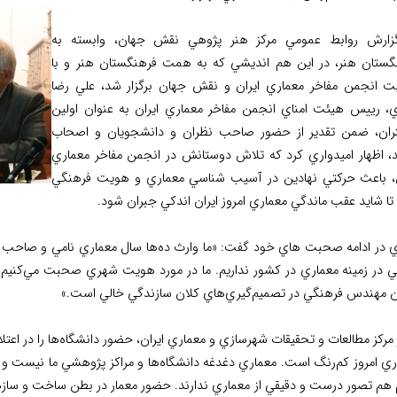
زارش روابط عمومي مركز هنر پژوهي نقش جهان، وابسته به
گستان هنر، در اين هم انديشي كه به همت فرهنگستان هنر و با
ت انجمن مفاخر معماري ايران و نقش جهان برگزار شد، علي رضا
ي، رييس هيئت امناي انجمن مفاخر معماري ايران به عنوان اولين
ان، ضمن تقدير از حضور صاحب نظران و دانشجويان و اصحاب
د، اظهار اميدواري کرد که تلاش دوستانش در انجمن مفاخر معماري
ن، باعث حركتي نهادين در آسيب شناسي معماري و هويت فرهنگي
ا شايد عقب ماندگي معماري امروز ايران اندکي جبران شود.
ي در ادامه صحبت هاي خود گفت: «ما وارث ده‌ها سال معماري نامي و صاحب ن
 در زمينه معماري در کشور نداريم. ما در مورد هويت شهري صحبت مي‌کنيم،
ن مهندس فرهنگي در تصميم‌گيري‌هاي کلان سازندگي خالي است.»
مركز مطالعات و تحقيقات شهرسازي و معماري ايران، حضور دانشگاه‌ها را در اعت
ري امروز کم‌رنگ است. معماري دغدغه دانشگاه‌ها و مراكز پژوهشي ما نيست
 هم تصور درست و دقيقي از معماري ندارند. حضور معمار در بطن ساخت و سازه