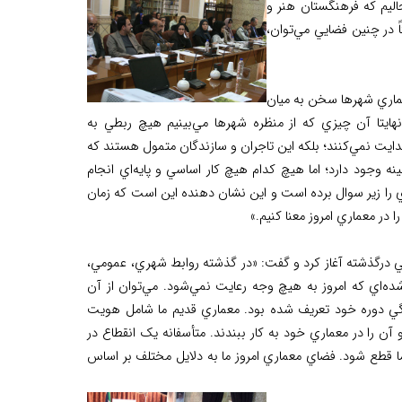
ليم که فرهنگستان هنر و
 در چنين فضايي مي‌توان،
ماري شهرها سخن به ميان
ايتا آن چيزي که از منظره شهرها مي‌بينيم هيچ ربطي به
دايت نمي‌کنند؛ بلکه اين تاجران و سازندگان متمول هستند که
ه وجود دارد؛ اما هيچ کدام هيچ کار اساسي و پايه‌اي انجام
 را زير سوال برده است و اين نشان دهنده اين است که زمان
 در معماري امروز معنا کنيم.»
راني درگذشته آغاز کرد و گفت: «در گذشته روابط شهري، عمومي،
ه‌اي که امروز به هيچ وجه رعايت نمي‌شود. مي‌توان از آن
دگي دوره خود تعريف شده بود. معماري قديم ما شامل هويت
ن را در معماري خود به کار ببندند. متأسفانه يک انقطاع در
 قطع شود. فضاي معماري امروز ما به دلايل مختلف بر اساس