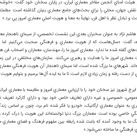
هيئت امناي انجمن مفاخر معماري ايران، در پايان سخنان خود گفت: «خوشحا
 نقش جهان، محلي را براي بحث‌هاي جامع معماري بنيان گذاشته است. مطمئناً
ث و تبادل نظر با اهل فن، نهايتاً به معنا و هويت اصلي معماري امروز پي برد.»
 هاشم نژاد به عنوان سخنران بعدي اين نشست تخصصي، از سيماي ناهنجار مع
ه، گفت: «سال‌هاست که از هويت معماري و فرهنگي صحبت مي‌کنيم. اما نه
اي گفته شده ما ندارد. معماري امروز ما را، مهندسان، معماران و اصحاب فن ه
معماري امروز ما را هدايت و رهبري مي‌کنند. سازمان‌هاي مختلفي در اين زمين
ه‌اند. شهرهاي ما بزرگ شده است، اما سيماي ناهنجار آن هويت فرهنگي معماري
 از دست رفته و زمان زيادي لازم است تا ما به ايده آل‌ها برسيم و بتوايم هويت را
ايرج شهروز نيز سخنان خود را با ارزيابي معماري امروز و مقايسه با معماري اي
عمومي، خصوصي و غيره داراي تعاريف خاص خود بود و داراي کارکرد تعريف شد
ري به عنوان معماري ارگانيک، خودرو يا فکر شده نام برد، چون بر اساس زن
ي خاصي بوده است. معماران بزرگ دنيا توانسته‌اند اين هويت را درک کرده و آ
گ ما به وجود آمده که باعث شده رابطه بين مفهوم فرهنگ و فضاي معماري ما
 فرهنگي ما ساخته نمي‌شود.»