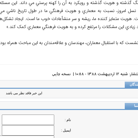
گ گذشته و هويت گذشته و رويکرد به آن را کهنه پرستي مي داند. اين مسئله 
نسل امروز، نسبت به معماري و هويت فرهنگي ما در طول تاريخ ناشي مي
. هويت متمايز کننده ما، ريشه و سر منشأعادات خوب ما است. ايجاد تشکل‌ها
د زيادي اين مشکلات را مرتفع کرده و به هويت فرهنگي معماري کمک کند.»
شست كه با استقبال معماران، مهندسان و علاقه‌مندان به اين مباحث همراه بود
ه ١٢ ارديبهشت ١٣٨٨ - ١٠:٥٨ |
نسخه چاپي
ندگان
این خبر فاقد نظر می باشد
ما
نام :
ایمیل :