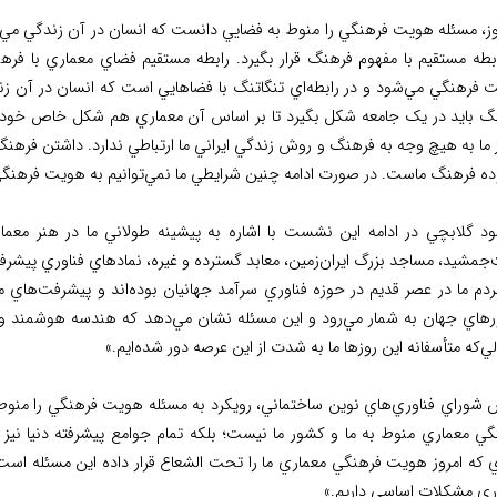
ز، مسئله هويت فرهنگي را منوط به فضايي دانست که انسان در آن زندگي مي ک
ابطه مستقيم با مفهوم فرهنگ قرار بگيرد. رابطه مستقيم فضاي معماري با فر
 فرهنگي مي‌شود و در رابطه‌اي تنگاتنگ با فضاهايي است که انسان در آن زن
گ بايد در يک جامعه شکل بگيرد تا بر اساس آن معماري هم شکل خاص خود ر
 ما به هيچ وجه به فرهنگ و روش زندگي ايراني ما ارتباطي ندارد. داشتن فرهن
ده فرهنگ ماست. در صورت ادامه چنين شرايطي ما نمي‌توانيم به هويت فرهنگي
د گلابچي در ادامه اين نشست با اشاره به پيشينه طولاني ما در هنر معمار
جمشيد، مساجد بزرگ ايران‌زمين، معابد گسترده و غيره، نمادهاي فناوري پيش
ردم ما در عصر قديم در حوزه فناوري سرآمد جهانيان بوده‌اند و پيشرفت‌هاي م
هاي جهان به شمار مي‌رود و اين مسئله نشان مي‌دهد كه هندسه هوشمند و مع
ي‌كه متأسفانه اين روزها ما به شدت از اين عرصه دور شده‌ايم.»
 شوراي فناوري‌هاي نوين ساختماني، رويکرد به مسئله هويت فرهنگي را منو
گي معماري منوط به ما و کشور ما نيست؛ بلکه تمام جوامع پيشرفته دنيا ني
 که امروز هويت فرهنگي معماري ما را تحت الشعاع قرار داده اين مسئله است ک
ري مشکلات اساسي داريم.»