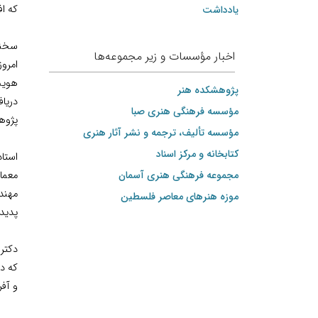
که اف
یادداشت
سخنر
اخبار مؤسسات و زیر مجموعه‌ها
امرو
هويت
پژوهشکده هنر
دريا
مؤسسه فرهنگی هنری صبا
پژوه
مؤسسه تألیف، ترجمه و نشر آثار هنری
کتابخانه و مرکز اسناد
استا
مجموعه فرهنگی هنری آسمان
معمار
مهند
موزه هنرهای‌ معاصر فلسطین
پديده
دكتر
كه د
و آف