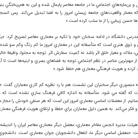
و بن‌مايه‌هاي اجتماعي ما در جامعه معاصر پايمال شده و اين به هم‌ريختگي بن
كه معمار واقعيت‌هاي جامعه زيستي امروز را به فضا تبديل مي‌كند. پس انسج
ها حسن زيبايي را از ما سلب كرده است.»
مدرس دانشگاه در ادامه سخنان خود با تکيه بر معماري معاصر تصريح کرد: «يكي
 ذوق هنري است که متأسفانه اين در معماري امروز ما کم رنگ وكم سو شده ا
، ملاك و معيار خلق اثر باشد نه كميت سفارش اثر. توجه به محتوا، وظيفة خالق 
ز مهم‌ترين عناصر در نظم اجتماعي توجه به فضاهاي بصري و ابنيه‌ها است تا آ
د کرده و هويت فرهنگي معماري هم حفظ شود.»
ه منصوري ديگر سخنران اين نشست هم با رد نظريه کم کاري معماران گفت: «ا
 که گفته مي شود. متأسفانه به اندازه کافي فرهنگ سازي نشده است که ما 
سانيم. از معضلات اساسي معماري امروز اين است که هر صنفي خودش را مجاز مي 
و فکر مي‌کند. به همين دليل معماران براي حفظ و ارتقاي هويت فرهنگي معماري
 هيئت مديره انجمن مفاخر معماري، معضل ديگر معماري معاصر ايران را انديش
ت: «معضل اساسي ديگر ما، انفعال دانشجويان جوان معماري است. دانشجوي 