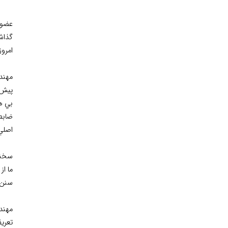
عضو 
گذاش
امرو
مهند
پيش 
ضابط
اصلي
سخنر
ما ا
سنن ا
مهند
تعريف