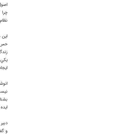
اصول 
چرا 
نظام‌
اين 
حس و
زندگي
يكي ا
ايجا
انوش
نيست
بشنا
ايده 
دبير
و گف