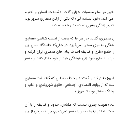
يير در تمام مناسبات جهان گفت: «شناخت انسان و احترام
 کند. «خود بسنده گي» که يکي از ارکان معماري ديروز بود،
 و تغيير زندگي بشري است، بدل شده است.»
معماران، گفت: «در هر جا که بحث از آسيب شناسي معماري
رهنگي معماري سخن نمي‌گويد. در حالي‌که خاستگاه اصلي اين
معماري، از دهه بيست به وجود آمد. از سال 1347 هم با طرح جامع «طرح و ضابطه احداث بنا»، جان معماري ايران گرفته و
ران به جاي خود زني فرهنگي بايد از خود دفاع کنند و مقصر
وز دفاع کرد و گفت: «بر خلاف مطالبي که گفته شد؛ معماري
ست که از روابط اقتصادي، اجتماعي، حقوق شهروندي و آداب و
نگ بيشتر بوده تا امروز.»
فت: «هويت چيزي نيست كه مقياس، حدود و ضابطه را با آن
لذا در اينجا معمار را مقصر نمي‌دانيم، چرا كه برخي از اين