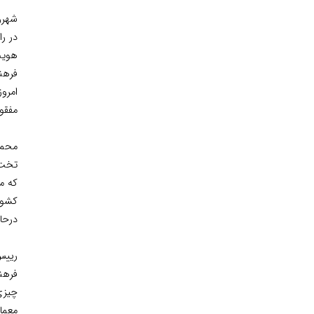
شهرو
در ر
هويت
فرهن
امروز
مفقو
محمو
تخت‌
كه م
كشور
درحال
رييس
فرهن
چيزي
معما