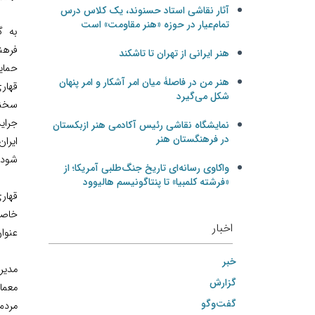
آثار نقاشی استاد حسنوند، یک کلاس درس
تمام‌عیار در حوزه «هنر مقاومت» است
به گ
فرهن
هنر ایرانی از تهران تا تاشکند
حماي
هنر من در فاصلۀ میان امر آشکار و امر پنهان
قهار
شکل می‌گیرد
سخنر
جراي
نمایشگاه نقاشی رئیس آکادمی هنر ازبکستان
در فرهنگستان هنر
ايرا
شود ت
واکاوی رسانه‌ای تاریخ جنگ‌طلبی آمریکا؛ از
«فرشته کلمبیا» تا پنتاگونیسم هالیوود
قهار
خاصي
اخبار
عنوا
خبر
مدير 
گزارش
معما
گفت‌وگو
مردم