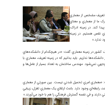
 تعريف مشخص از معماري
رک ما از معماري و معناي
 کند. در زمينه ادراک،
راي نقص هستيم. در زمينه
ندارد.»
ک کشور در زمينه معماري گفت: «در هيچکدام از دانشکده‌هاي
نشکده‌ها نداريم. بايد بدانيم که در زمينه تعريف، معماري با
جهي نمي‌شود. مهندس ساختمان به تعداد بسيار از عامل‌ها و
فت: «معماري امري تحميل شدني نيست. بين صورتي از معماري
رابطه‌اي وجود دارد. باعث ارتقاي يک معماري تغزل، زيبايي
ي دارند و في نفسه گسترش فرهنگي را هم با خود مي‌آورند.»