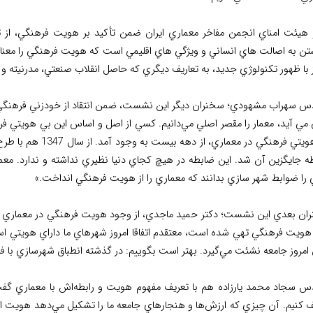
هيئت امناي انجمن مفاخر معماري ايران ضمن تأکيد بر هويت فرهنگي، از تغ
تن به اصالت هاي انساني و ويژگي هاي اقليمي است که هويت فرهنگي را معنا مي
ز با ظهور تکنولوژي جديد، به تعاريف ديگري که حاصل انقلاب صنعتي، مدرنيته
س سهراب مشهودي؛ سخنران ديگر اين نشست، ضمن انتقاد از خودزني فرهنگي 
مي آيد، معمار را مقصر اصلي مي‌دانيم. کسي از اصل و اساس اين بي هويتي ف
بي هويتي فرهنگي در 
ه جايگزين آن شد. اين ضابطه در هيچ کجاي دنيا نظيري نداشته و ندارد. معما
 را ضوابط شهر سازي بدانند که معماري را از هويت فرهنگي انداخت.»
ان بعدي اين نشست؛ دکتر حميد ماجدي، از وجود هويت فرهنگي در معماري امر
ز هويت فرهنگي تهي شده است، معتقدم اتفاقا امروز شهرهاي ما داراي هويتي ا
مروز جامعه نشئت مي‌گيرد. بهتر است بگوييم: در گذشته انطباق شهرسازي با فره
س سجاد محمد يارزاده هم با تعريف مفهوم هويت و رابطه‌اش با معماري گ
 كنيم. آن چيزي كه ارزش‌ها و هنجارهاي جامعه ما را تشكيل مي‌دهد هويت است. 