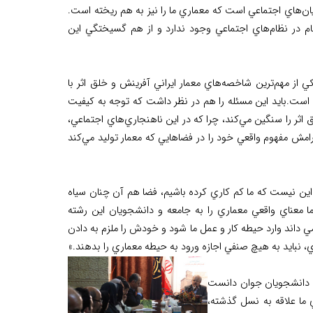
يان‌هاي اجتماعي است كه معماري ما را نيز به هم ريخته است.
ام در نظام‌هاي اجتماعي وجود ندارد و از هم گسيختگي اين
 از مهم‌ترين شاخصه‌هاي معمار ايراني آفرينش و خلق اثر با
ست.بايد اين مسئله را هم در نظر داشت که توجه به كيفيت
اثر را سنگين مي‌كند، چرا كه در اين نا‌هنجاري‌هاي اجتماعي،
رامش مفهوم واقعي خود را در فضاهايي كه معمار توليد مي‌كند
ين نيست که ما کم کاري کرده باشيم، فضا هم آن چنان سياه
معناي واقعي معماري را به جامعه و دانشجويان اين رشته
داند وارد حيطه کار و عمل ما شود و خودش را ملزم به دادن
، نبايد به هيچ صنفي اجازه ورود به حيطه معماري را بدهند.»
ه دانشجويان جوان دانست
ما علاقه به نسل گذشته،