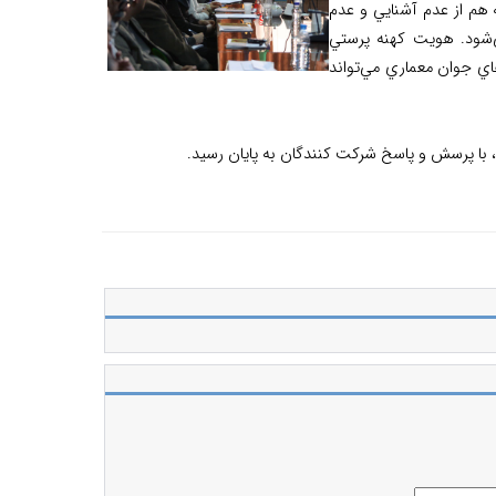
هم از عدم آشنايي و عدم
‌شود. هويت کهنه پرستي
ي جوان معماري مي‌تواند
، با پرسش و پاسخ شركت كنندگان به پايان رسيد.