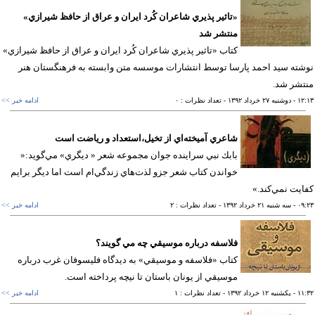
«تاثير پذيري شاعران كُرد ايران و عراق از حافظ شيرازي»
منتشر شد
كتاب «تاثير پذيري شاعران كُرد ايران و عراق از حافظ شيرازي»
ته سيد احمد پارسا توسط انتشارات موسسه متن وابسته به فرهنگستان هنر
شر شد.
١٢
- دوشنبه ٢٧ خرداد ١٣٩٢
- تعداد نظرات : ٠
ادامه خبر >>
شاعري آميخته‌اي از تخيل،استعداد و رياضت است
بابك نبي سراينده جوان مجموعه شعر « ديگري» مي‌گويد:«
خواندن كتاب شعر جزو لذت‌هاي زندگي‌ام است اما ديگر برايم
يت نمي‌كند.»
٠٩
- سه شنبه ٢١ خرداد ١٣٩٢
- تعداد نظرات : ٢
ادامه خبر >>
فلاسفه درباره موسيقي چه مي گويند؟
كتاب «فلاسفه و موسيقي» به ديدگاه فليسوفان غرب درباره
موسيقي از يونان باستان تا نيچه پرداخته است.
١١
- يکشنبه ١٢ خرداد ١٣٩٢
- تعداد نظرات : ١
ادامه خبر >>