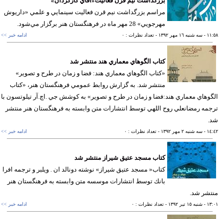
بزرگداشت نيم قرن فعاليت«آقاي كارگردان»
مراسم بزرگداشت نيم قرن فعاليت سينمايي و علمي «داريوش
مهرجويي» 28 مهر ماه در فرهنگستان هنر برگزار مي‌شود.
١١
- سه شنبه ١٦ مهر ١٣٩٢
- تعداد نظرات : ٠
ادامه خبر >>
كتاب الگوهاي معماري هند منتشر شد
«كتاب الگوهاي معماري هند: فضا و زمان در طرح و تصوير»
منتشر شد. به گزارش روابط عمومي فرهنگستان هنر، «كتاب
وهاي معماري هند:فضا و زمان در طرح و تصوير» به كوشش جي .اچ.آر تيلوتسون با
مه رمضانعلي روح اللهي توسط انتشارات متن وابسته به فرهنگستان هنر منتشر
.
١٤
- سه شنبه ٢ مهر ١٣٩٢
- تعداد نظرات : ٠
ادامه خبر >>
كتاب مسجد عتيق شيراز منتشر شد
كتاب« مسجد عتيق شيراز» نوشته دونالد ان . ويلبر و ترجمه افرا
بانك توسط انتشارات موسسه متن وابسته به فرهنگستان هنر
شر شد.
١٣
- شنبه ١٥ تير ١٣٩٢
- تعداد نظرات : ٠
ادامه خبر >>