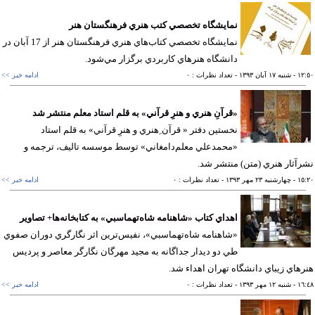
نمايشگاه تخصصي كتب هنري فرهنگستان هنر
نمايشگاه تخصصي كتاب‌هاي هنري فرهنگستان هنر از 17 آبان در
دانشگاه هنرهاي كاربردي برگزار مي‌شود.
١٢
- شنبه ١٧ آبان ١٣٩٣
- تعداد نظرات : ٠
ادامه خبر >>
«قرآنِ هنري و هنرِ قرآني» به قلم استاد معلم منتشر شد
نخستين دفتر « قرآن ِهنري و هنرِ قرآني» به قلم استاد
«محمدعلي معلم‌دامغاني» توسط موسسه تاليف، ترجمه و
آثار هنري (متن) منتشر شد.
١٥
- چهارشنبه ٢٣ مهر ١٣٩٣
- تعداد نظرات : ٠
ادامه خبر >>
اهداي كتاب «شاهنامه شاه‌تهماسبي» به كتابخانه‌ها+ تصاوير
«شاهنامه شاه‌تهماسبي»، نفيس‌ترين اثر نگارگري دوران صفوي
طي دو ديدار جداگانه به مجيد مهرگان نگارگر معاصر و پرديس
هاي زيباي دانشگاه تهران اهداء شد.
١٦
- شنبه ١٢ مهر ١٣٩٣
- تعداد نظرات : ٠
ادامه خبر >>