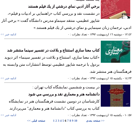
برخي آثار ادبي نماي درشتي از يك فيلم هستند
در نشست نقد و بررسي كتاب «راهنمايي بر ادبيات و فيلم»،
شاپور عظيمي، منتقد سينماو مدرس دانشگاه گفت:« برخي آثار
ي، ترجمان زبان سينمايي و نماي درشتي از يك فيلم هستند.»
١٢
- دوشنبه ١٦ ارديبهشت ١٣٩٢
- تعداد نظرات : ٠
ادامه خبر >>
كتاب معنا سازي استنتاج و بلاغت در تفسير سينما منتشر شد
«كتاب معنا سازي، استنتاج و بلاغت در تفسير سينما» اثر ديويد
بردول با ترجمه شاپور عظيمي توسط انتشارات متن وابسته به
نگستان هنر منتشر شد.
١٤
- يکشنبه ١٥ ارديبهشت ١٣٩٢
- تعداد نظرات : ٠
ادامه خبر >>
در بيست و ششمين نمايشگاه كتاب تهران :
دانشنامه هنر و معماري نقد و بررسي مي شود
كارشناسان در دومين نشست فرهنگستان هنر در نمايشگاه
كتاب به بررسي كتاب "دانشنامۀ هنر و معماری" مي‌پردازند.
١٠
- يکشنبه ١٥ ارديبهشت ١٣٩٢
- تعداد نظرات : ٠
ادامه خبر >>
صفحه بعدی >>
10
9
8
7
6
5
4
3
2
1
<< صفحه قبلی