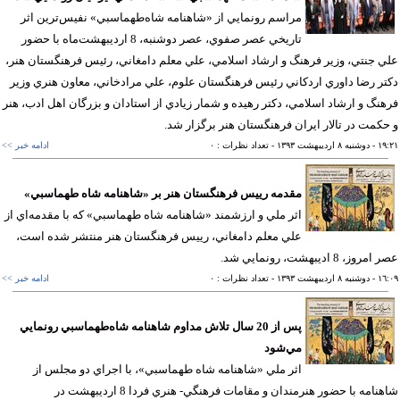
مراسم رونمايي از «شاهنامه شاه‌طهماسبي» نفيس‌ترين اثر
تاريخي عصر صفوي، عصر دوشنبه، 8 ارديبهشت‌ماه با حضور
 جنتي، وزير فرهنگ و ارشاد اسلامي، علي معلم دامغاني، رئيس فرهنگستان هنر،
ر رضا داوري اردكاني رئيس فرهنگستان علوم، علي مرادخاني، معاون هنري وزير
نگ و ارشاد اسلامي، دكتر رهيده و شمار زيادي از استادان و بزرگان اهل ادب، هنر
كمت در تالار ايران فرهنگستان هنر برگزار شد.
١٩
- دوشنبه ٨ ارديبهشت ١٣٩٣
- تعداد نظرات : ٠
ادامه خبر >>
مقدمه رييس فرهنگستان هنر بر «شاهنامه شاه‌ طهماسبي»
اثر ملي و ارزشمند «شاهنامه شاه ‌طهماسبي» كه با مقدمه‌اي از
علي معلم دامغاني، رييس فرهنگستان هنر منتشر شده است،
وز، 8 اديبهشت، رونمايي شد.
١٦
- دوشنبه ٨ ارديبهشت ١٣٩٣
- تعداد نظرات : ٠
ادامه خبر >>
پس از 20 سال تلاش مداوم شاهنامه شاه‌طهماسبي رونمايي
مي‌شود
اثر ملي «شاهنامه شاه طهماسبي»، با اجراي دو مجلس از
شاهنامه با حضور هنرمندان و مقامات فرهنگي- هنري فردا 8 ارديبهشت در