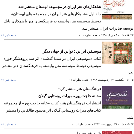
شاهكارهاي هنر ايران در مجموعه لهستان منتشر شد
جلد اول «شاهكارهاي ‌هنر ايران در مجموعه هاي لهستان»
توسط موسسه متن وابسته به فرهنگستان هنر با همكاري بانك
عه صادرات ايران منتشر شد.
١٤
- شنبه ٤ خرداد ١٣٩٢
- تعداد نظرات : ٠
ادامه خبر >>
موسيقي ايراني ؛ نوايي از جهان ديگر
كتاب «موسیقی ايران در سدۀ گذشته» اثر سه پژوهشگر حوزه
موسيقي توسط موسسه متن وابسته به فرهنگستان هنر منتشر
.
١١
- يکشنبه ٢٩ ارديبهشت ١٣٩٢
- تعداد نظرات : ٠
ادامه خبر >>
فرهنگستان هنر منتشر كرد:
«خانه حاجت پور» ميراث روستايي گيلان
انتشارات فرهنگستان هنر، كتاب «خانه حاجت پور» از مجموعه
كتاب‌هاي ميراث روستايي گيلان اثر محمود طالقاني را منتشر
.
٠٩
- شنبه ٢١ ارديبهشت ١٣٩٢
- تعداد نظرات : ٠
ادامه خبر >>
يك منتقد سينما: