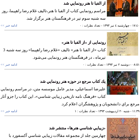
از الفبا تا هنر رونمايي شد
مراسم رونمايي كتاب از الفبا تا هنر،تاليف غلام رضا راهپيما، روز
سه شنبه سوم تير در فرهنگستان هنر برگزار شد.
١٧
- چهارشنبه ٤ تير ١٣٩٣
- تعداد نظرات : ٠
ادامه خبر >>
رونمایی از «از الفبا تا هنر»
كتاب «از الفبا تا هنر» تاليف «غلام رضا راهپيما» روز سه شنبه 3
تيرماه ، در فرهنگستان هنر رونمایی می‌شود.
٠٨
- دوشنبه ٢ تير ١٣٩٣
- تعداد نظرات : ٠
ادامه خبر >>
يك كتاب مرجع در حوزه هنر رونمايي شد
عليرضا اسماعيلي، مدير عامل موسسه متن، در مراسم رونمايي
كتاب «فرهنگ نامه تاريخي زيبايي شناسي»، اين كتاب را جزو آثار
ع براي دانشجويان و پژوهشگران اعلام كرد.
١١
- شنبه ٢٠ ارديبهشت ١٣٩٣
- تعداد نظرات : ١
ادامه خبر >>
«زيبايي شناسي هنرها» منتشر شد
چهارمين جلد از مجموعه مقالات زيبايي شناسي آكسفورد با