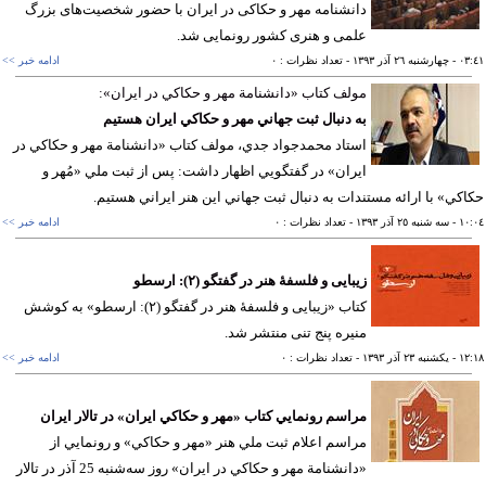
دانشنامه مهر و حکاکی در ایران با حضور شخصیت‌های بزرگ
علمی و هنری کشور رونمایی شد.
٠٣
- چهارشنبه ٢٦ آذر ١٣٩٣
- تعداد نظرات : ٠
ادامه خبر >>
مولف كتاب «دانشنامة مهر و حكاكي در ايران»:
به دنبال ثبت جهاني مهر و حكاكي ايران هستيم
استاد محمدجواد جدي، مولف كتاب «دانشنامة مهر و حكاكي در
ايران» در گفتگويي اظهار داشت: پس از ثبت ملي «مُهر و
كي» با ارائه مستندات به دنبال ثبت جهاني اين هنر ايراني هستيم.
١٠
- سه شنبه ٢٥ آذر ١٣٩٣
- تعداد نظرات : ٠
ادامه خبر >>
زیبایی و فلسفۀ هنر در گفتگو (۲): ارسطو
کتاب «زیبایی و فلسفۀ هنر در گفتگو (۲): ارسطو» به کوشش
منیره پنج تنی منتشر شد.
١٢
- يکشنبه ٢٣ آذر ١٣٩٣
- تعداد نظرات : ٠
ادامه خبر >>
مراسم رونمايي كتاب «مهر و حكاكي ايران» در تالار ايران
مراسم اعلام ثبت ملي هنر «مهر و حكاكي» و رونمايي از
«دانشنامة مهر و حكاكي در ايران» روز سه‌شنبه 25 آذر در تالار