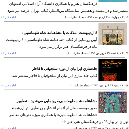
فرهنگستان هنر و با همكاري دانشگاه آزاد اسلامي اصفهان
شر شد و در بيست و هفتمين نمايشگاه بين‌المللي كتاب تهران عرضه مي‌شود.
١١
- چهارشنبه ٣ ارديبهشت ١٣٩٣
- تعداد نظرات : ١
ادامه خبر >>
8 اردیبهشت: ملاقات با «شاهنامه شاه طهماسبی»
آيين رونمايي از كتاب «شاهنامه شاه طهماسبی» 8ارديبهشت
ماه در فرهنگستان هنر برگزار مي‌شود.
١١
- يکشنبه ٣١ فروردين ١٣٩٣
- تعداد نظرات : ١
ادامه خبر >>
جلدسازي ايرانيان از دوره سلجوقی تا قاجار
كتاب جلد سازي ايرانيان از سلجوقيان تا قاجار منتشر شد.
١٠
- شنبه ١٦ فروردين ١٣٩٣
- تعداد نظرات : ٢
ادامه خبر >>
«شاهنامه شاه طهماسبي» رونمايي مي‌شود + تصاوير
مدير موسسه متن از اتمام انتشار و رونمايي اثر ارزشمند
«شاهنامه شاه طهماسبي» با همكاري موزه هنرهاي معاصر
 بهار 93 در فرهنگستان هنر، خبر داد.
١٠
- سه شنبه ٢٧ اسفند ١٣٩٢
- تعداد نظرات : ٠
ادامه خبر >>