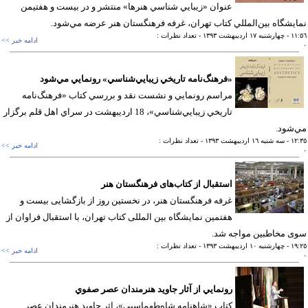
عنوان «زيبايي شناسي هنرها» منتشر و در بيست و هفتيمن
يشگاه بين‌المللي كتاب تهران، غرفه فرهنگستان هنر عرضه مي‌شود.
١١
- چهارشنبه ١٧ ارديبهشت ١٣٩٣
- تعداد نظرات :
ادامه خبر >>
«فرهنگ‌نامه تاريخي زيبايي‌شناسي» رونمايي مي‌شود
مراسم رونمايي و نشست نقد و بررسي كتاب «فرهنگ‌نامه
تاريخي زيبايي‌شناسي»، 18 ارديبهشت در سراي اهل قلم برگزار
شود.
١٢
- سه شنبه ١٦ ارديبهشت ١٣٩٣
- تعداد نظرات :
ادامه خبر >>
استقبال از کتاب‌های فرهنگستان هنر
غرفه فرهنگستان هنر، در نخستین روز از بازگشایی بیست و
هفتمین نمایشگاه بین المللی کتاب تهران، با استقبال فراوان از
ی مخاطبین مواجه شد.
١٩
- چهارشنبه ١٠ ارديبهشت ١٣٩٣
- تعداد نظرات :
ادامه خبر >>
رونمايي از آثار جاويد هنرمندان عصر صفوي
كتاب «شاهنامه شاه‌طهماسبي»، اثر جاويد هنرمندان عصر