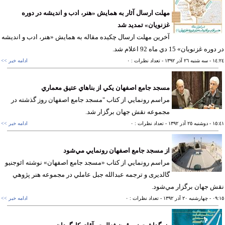
مهلت ارسال آثار به همايش «هنر، ادب و انديشه در دوره
غزنويان» تمدید شد
آخرین مهلت ارسال چكيده مقاله به همايش «هنر، ادب و انديشه
ه غزنويان» 15 دي ماه 92 اعلام شد.
١٤
- سه شنبه ٢٦ آذر ١٣٩٢
- تعداد نظرات : ٠
ادامه خبر >>
مسجد جامع اصفهان يكي از بناهاي عتيق معماري
مراسم رونمايي از كتاب "مسجد جامع اصفهان روز گذشته در
مجموعه نقش جهان برگزار شد.
١٥
- دوشنبه ٢٥ آذر ١٣٩٢
- تعداد نظرات : ٠
ادامه خبر >>
از مسجد جامع اصفهان رونمايي مي‌شود
مراسم رونمايي از كتاب «مسجد جامع اصفهان» نوشته ائوجنیو
گالدیری و ترجمه عبدالله جبل عاملي در مجموعه هنر پژوهي
 جهان برگزار مي‌شود.
٠٩
- چهارشنبه ٢٠ آذر ١٣٩٢
- تعداد نظرات : ٠
ادامه خبر >>