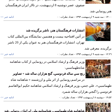
صفوي، عصر دوشنبه 8 ارديبهشت، در تالار ايران فرهنگستان
 رونمايي شد.
١٣
- سه شنبه ٩ ارديبهشت ١٣٩٣
- تعداد نظرات : ٠
ادامه خبر >>
انتشارات فرهنگستان هنر، ناشر برگزيده شد
در آئین افتتاحیه بیست و هفتمین نمایشگاه بین‌المللی کتاب
تهران، انتشارات فرهنگستان هنر به عنوان يكي از 20 ناشر
زيده، معرفی شد.
١٢
- سه شنبه ٩ ارديبهشت ١٣٩٣
- تعداد نظرات : ٠
ادامه خبر >>
وزير فرهنگ و ارشاد اسلامي در رونمايي از كتاب شاهنامه
شاه‌طهماسبي:
رنج سي ساله فردوسي، گنج هزاران ساله شد + تصاوير
در مراسم رونمايي از اثر ملي و ارزشمند « شاهنامه شاه
اسبي»، علي جنتي، وزير فرهنگ و ارشاد اسلامي شاهنامه حكيم ابوالقاسم
وسي را گنجي هزاران ساله شمرد.
١٩
- دوشنبه ٨ ارديبهشت ١٣٩٣
- تعداد نظرات : ٠
ادامه خبر >>
شاهنامه شاه طهماسبي، شناسنامه ملي ايرانيان رونمايي شد