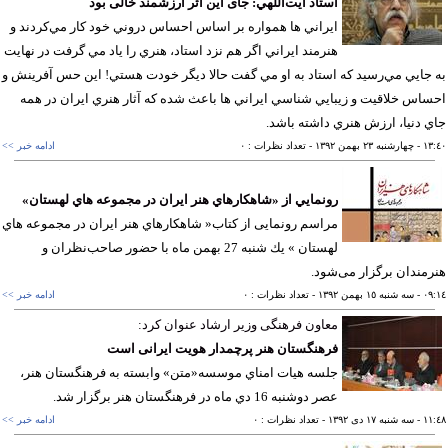
استاد آيت‌اللهي: جای این اثر ارزشمند خالی بود
ايراني ها همواره بر اساس احساس دروني خود كار مي‌كردند و
هنرمند ايراني اگر هم نزد استاد، هنري را ياد مي گرفت در نهايت
جايي مي‌رسيد كه استاد به او مي گفت حالا ديگر خودت هستي! اين حس آفرينش و
اس خلاقيت و زيبايي شناسي ايراني ها باعث شده كه آثار هنري ايران در همه
 دنيا، ارزش هنري داشته باشد.
١٣
- چهارشنبه ٢٣ بهمن ١٣٩٢
- تعداد نظرات : ٠
ادامه خبر >>
رونمايي از «شاهكارهاي هنر ايران در مجموعه هاي لهستان»
مراسم رونمایی از کتاب« شاهكارهاي هنر ايران در مجموعه هاي
لهستان » يك شنبه 27 بهمن ماه با حضور صاحب‌نظران و
مندان برگزار می‌شود.
٠٩
- سه شنبه ١٥ بهمن ١٣٩٢
- تعداد نظرات : ٠
ادامه خبر >>
معاون فرهنگی وزیر ارشاد عنوان کرد:
فرهنگستان هنر پرچمدار هویت ایرانی است
جلسه هيات امناي موسسه«متن» وابسته به فرهنگستان هنر،
عصر دوشنبه 16 دي ماه در فرهنگستان هنر برگزار شد.
١١
- سه شنبه ١٧ دی ١٣٩٢
- تعداد نظرات : ٠
ادامه خبر >>