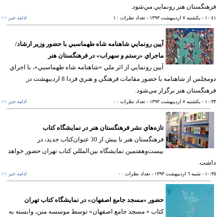
نگستان هنر رونمايي مي‌شود.
١٠
- يکشنبه ٧ ارديبهشت ١٣٩٣
- تعداد نظرات : ١
ادامه خبر >>
آيين رونمايي شاهنامه شاه طهماسبي با حضور وزير ارشاد/
ماجراي «رستم و سهراب» در فرهنگستان هنر
آيين رونمايي از اثر ملي «شاهنامه شاه طهماسبي»، با اجراي
دومجلس از شاهنامه با حضور مقامات فرهنگي و هنري فردا 8 ارديبهشت در
نگستان هنر برگزار مي‌شود.
١٠
- يکشنبه ٧ ارديبهشت ١٣٩٣
- تعداد نظرات : ٠
ادامه خبر >>
تازه‌هاي نشر فرهنگستان هنر در نمايشگاه كتاب
فرهنگستان هنر با بيش از 30 عنوان‌کتاب جديد، در
بيست‌و‌هفتمين نمايشگاه بين‌المللي کتاب تهران حضور خواهد
شت.
١٠
- شنبه ٦ ارديبهشت ١٣٩٣
- تعداد نظرات : ٠
ادامه خبر >>
حضور «مسجد جامع اصفهان» در نمايشگاه كتاب تهران
كتاب « مسجد جامع اصفهان» توسط موسسه متن، وابسته به