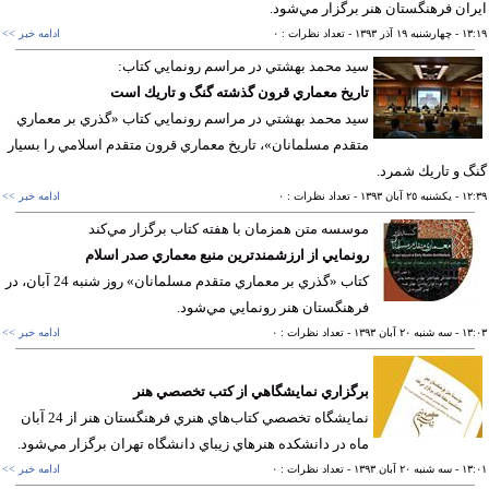
ان فرهنگستان هنر برگزار مي‌شود.
١٣
- چهارشنبه ١٩ آذر ١٣٩٣
- تعداد نظرات : ٠
ادامه خبر >>
سيد محمد بهشتي در مراسم رونمايي كتاب:
تاريخ معماري قرون گذشته گنگ و تاريك است
سيد محمد بهشتي در مراسم رونمايي كتاب «گذري بر معماري
متقدم مسلمانان»، تاريخ معماري قرون متقدم اسلامي را بسيار
 و تاريك شمرد.
١٢
- يکشنبه ٢٥ آبان ١٣٩٣
- تعداد نظرات : ٠
ادامه خبر >>
موسسه متن همزمان با هفته كتاب برگزار مي‌كند
رونمايي از ارزشمند‌ترين منبع معماري صدر اسلام
کتاب «گذري بر معماري متقدم مسلمانان» روز شنبه 24 آبان، در
فرهنگستان هنر رونمايي مي‌شود.
١٣
- سه شنبه ٢٠ آبان ١٣٩٣
- تعداد نظرات : ٠
ادامه خبر >>
برگزاري نمايشگاهي از كتب تخصصي هنر
نمايشگاه تخصصي كتاب‌هاي هنري فرهنگستان هنر از 24 آبان
ماه در دانشكده هنرهاي زيباي دانشگاه تهران برگزار مي‌شود.
١٣
- سه شنبه ٢٠ آبان ١٣٩٣
- تعداد نظرات : ٠
ادامه خبر >>