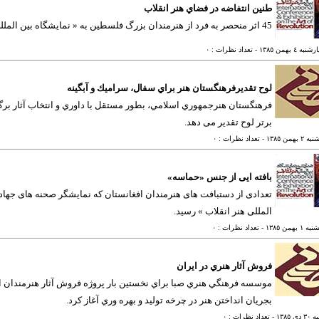
طنين انتفاضه در فضاي هنر انقلاب
45 اثر منحصر به فرد از هنرمندان بزرگ فلسطين به « نمايشگاه بين المللي هنر انقلاب » راه يافت.
ه ٤ بهمن ١٣٨٥
- تعداد نظرات : ٠
لوح تقدیرفرهنگستان هنر براي سفال، سراميك و آبگينه
فرهنگستان هنرجمهوري اسلامي، بطور مستقل با داوري و انتخاب آثار برگز
برتر لوح تقدیر می دهد.
 بهمن ١٣٨٥
- تعداد نظرات : ٠
بافته ایی از جنس «حماسه»
تعدادی از دستبافت های هنرمندان افغانستان که نمایشگر صحنه های جهاد و
المللی هنر انقلاب » رسید.
 بهمن ١٣٨٥
- تعداد نظرات : ٠
فروش آثار هنري در ايران
موسسه فرهنگي هنري صبا براي نخستين بار پروژه فروش آثار هنرمندان اير
بجريان انداختن هنر در چرخه توليد و بهره وري آغاز كرد.
ی ١٣٨٥
- تعداد نظرات : ٠