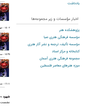
یادداشت
اخبار مؤسسات و زیر مجموعه‌ها
١٥:٠٢
- چهارشنب
پژوهشکده هنر
مؤسسه فرهنگی هنری صبا
مؤسسه تألیف، ترجمه و نشر آثار هنری
کتابخانه و مرکز اسناد
١٥:٣٥
- سه شنبه
مجموعه فرهنگی هنری آسمان
موزه هنرهای‌ معاصر فلسطین
١٦:١١
- شنبه ٢١ به
شهود «خ
نشست تحل