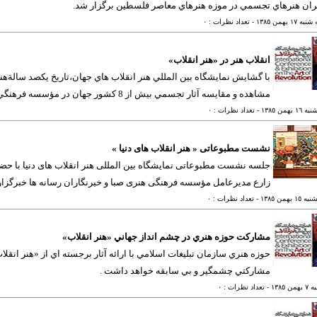
ان هنرهاي تجسمي در موزه هنرهاي معاصر فلسطين برگزار شد.
 ١٧ بهمن ١٣٨٥
- تعداد نظرات : ٠
انقلاب هنر در «هنر انقلاب»
با گشايش نمايشگاه بين المللي هنر انقلاب هاي جهان،تاريخ يكصد سالةهنر م
مشاهده و مقايسه آثار تجسمي بيش از 8 كشور جهان در مؤسسه فرهنگي هنر صبا بررسي خواهد شد.
١ بهمن ١٣٨٥
- تعداد نظرات : ٠
نشست مطبوعاتی « هنر انقلاب های دنیا »
جلسه نشست مطبوعاتی نمایشگاه بین المللی هنر انقلاب های دنیا با حض
زارع مدیرعامل مؤسسه فرهنگی هنری صبا و خبرنگاران رسانه ها خبرگزا
١ بهمن ١٣٨٥
- تعداد نظرات : ٠
مشاركت حوزه هنري در چشم انداز جهاني «هنر انقلاب»
حوزه هنري سازمان تبليغات اسلامي با ارائه آثار برجسته اي از «هنر انقلا
مشاركتي چشمگير و بي سابقه خواهد داشت .
من ١٣٨٥
- تعداد نظرات : ٠