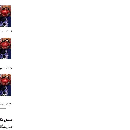
١١:٠٨
- شنبه ٣٠ د
١١:٢٥
- چهارشن
١١:٣٠
- سه شنب
نقش نگین
نمايشگا