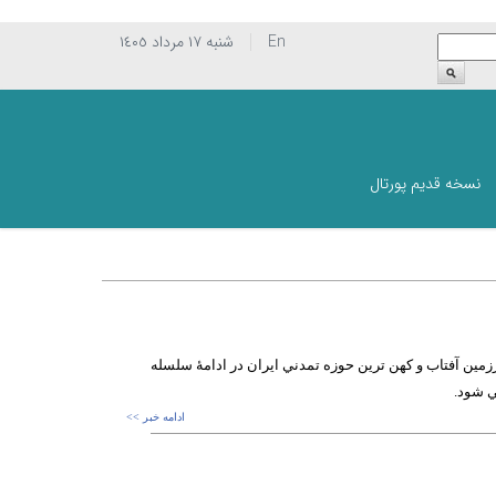
En
شنبه ١٧ مرداد ١٤٠٥
نسخه قدیم پورتال
مين آفتاب و كهن ترين حوزه تمدني ايران در ادامۀ سلسله
ي شود.
ادامه خبر >>