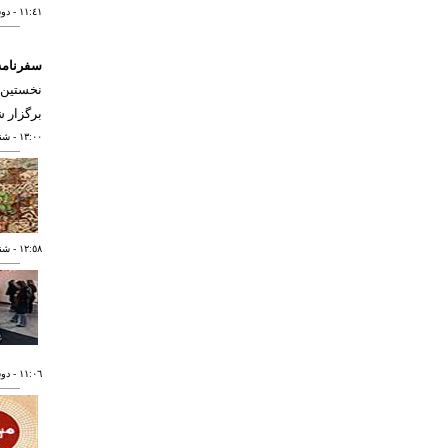
١١:٤١
- دوشنبه 
سفرنامه 
نخستین 
برگزار ش
١٣:٠٠
- شنبه ١٦ د
١٢:٥٨
- شنبه ١٦ د
١١:٠٦
- دوشنبه 