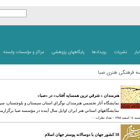
بار
نشریات
رویدادها
پایگاههای پژوهشی
مراکز و مؤسسات وابسته
 فرهنگی هنری صبا
هنرمندان « شرقي ترين همسايه آفتاب» در «صبا»
نمايشگاه آثار تجسمي هنرمندان نوگراي استان سيستان و بلوچستان، سرز
نمايشگاههاي استاني هنر ايران اوايل سال آينده در مؤسسه صبا برگزارم
 اسفند ١٣٨٥
- تعداد نظرات : ٠
38 كشور جهان با دوسالانه پوستر جهان اسلام