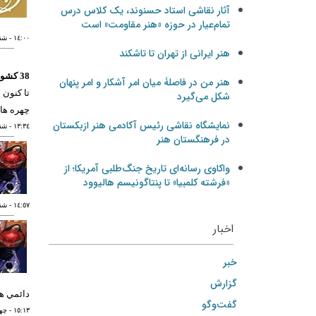
آثار نقاشی استاد حسنوند، یک کلاس درس
تمام‌عیار در حوزه «هنر مقاومت» است
١٤:٠٠
- شنبه ١٢ اسف
هنر ایرانی از تهران تا تاشکند
38 كشور جهان با دوسالانه پوستر جهان اسلام
هنر من در فاصلۀ میان امر آشکار و امر پنهان
شکل می‌گیرد
چهره ها
نمایشگاه نقاشی رئیس آکادمی هنر ازبکستان
١٣:٣٤
- شنبه ١٢ اسف
در فرهنگستان هنر
واکاوی رسانه‌ای تاریخ جنگ‌طلبی آمریکا؛ از
«فرشته کلمبیا» تا پنتاگونیسم هالیوود
١٤:٥٧
- شنبه ٢٨ به
اخبار
خبر
گزارش
دائمي ه
گفت‌وگو
١٥:١٣
- چهارشنب