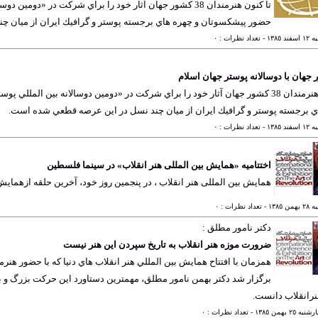
تا كنون هنرمندان 38 كشور جهان آثار خود را براي شركت در «د
حضور پيشكسوتان و چهره هاي برجسته پوستر و گرافيك ايران از میان 
ند ١٣٨٥
- تعداد نظرات : ٠
تا كنون هنرمندان 38 كشور جهان آثار خود را براي شركت در «دومين دوسالانه بين ا
ي برجسته پوستر و گرافيك ايران از میان چند نسل در اين عرصه قطعي شده است.
ند ١٣٨٥
- تعداد نظرات : ٠
اختتامیه «همایش بین المللی هنر انقلاب» در سینما فلسطین
همایش بین المللی هنر انقلاب ، در پنجمین روز خود، آخرین حلقه ازهمایش ج
من ١٣٨٥
- تعداد نظرات : ٠
دكتر نامور مطلق :
ضرورت موزه هنر انقلاب به تاريخ سپردن اين هنر نيست
همزمان با افتتاح همايش بين المللي هنر انقلاب هاي دنيا كه با حضور هن
برگزار شد دكتر بهمن نامور مطلق، مهمترين دستاورد اين حركت بزرگ و 
نرانقلاب دانست.
ه ٢٥ بهمن ١٣٨٥
- تعداد نظرات : ٠