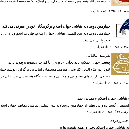
جلسه نقد آثار هشتمين دوسالانه سفال، سراميك،آبگينه توسط فرهنگستان
١١ دی ١٣٨٥
- تعداد نظرات : ٠
چهارمین دوسالانه نقاشی جهان اسلام برگزیدگان خود را معرفی می کند
چهارمین دوسالانه بین المللی نقاشی جهان اسلام، طی مراسم ویژه ای با 
خود پایان می دهد.
ی ١٣٨٥
- تعداد نظرات : ٠
هنرمند ایتالیایی :
پوستر جهان اسلام، باید تجلی «باور» را با قدرت «تصویر» پیوند بزند
لئوناردو علاء الدين کلریچی، هنرمند مسلمان ايتاليايي برگزاري پوسترجه
تكنيكي، ارزشهاي محتوايي و معنايي و تعيين جايگاه هنرمندان مسلمان در
دی ١٣٨٥
- تعداد نظرات : ٠
 نقاشی جهان اسلام « تمدید» شد.
استقبال گسترده و بی نظیر از چهارمین دوسالانه بین المللی نقاشی معاصر جهان اسلام
ه ٢٩ آذر ١٣٨٥
- تعداد نظرات : ٠
خسروجردی :
ه نقاشي جهان اسلام ،جبران همه نقيصه ها »