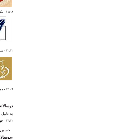
١١:٠٨
- يکشنبه 
١٢:١٢
- شنبه ٣ د
١٣:٠٩
- جمعه ٢ 
دوسالانه
به دلیل 
١٣:١٢
- چهارشنب
حسین 
«دوسالان