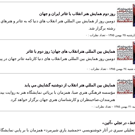
روز دوم همایش هنر انقلاب با تئاتر ایران و جهان
دومين روز از همايش بين المللي هنر انقلاب هاي دنيا كه به تئاتر و هنر
رشته برگزار شد.
ه ٢٥ بهمن ١٣٨٥
- تعداد نظرات : ٠
همایش بین المللی هنرانقلاب های جهان؛ روز دوم با تئاتر
دومین روز همایش بین المللی هنرانقلاب های دنیا کارنامه تئاتر جهان در پی
 ٢٤ بهمن ١٣٨٥
- تعداد نظرات : ٠
همايش بين المللي هنر انقلاب از دوشنبه گشايش مي يابد
مؤسسه فرهنگي هنري صبا، همزمان با برپائي نمايشگاه هنر به روایت بیدا
هنرمندان،صاحبنظران و كارشناسان هنري جهان برگزار خواهد كرد.
من ١٣٨٥
- تعداد نظرات : ٠
ط» در تجلي «آئين»
يلي سيري در آثار خوشنويسي «جمشيد ياري شيرمرد» همزمان با بر پايي نمايشگاه آثا