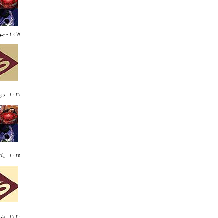
١٠:١٧
- چهارشنب
١٠:٢١
- دوشنبه ٢
١٠:٢٥
- يکشنبه ١
١١:٢٠
- شنبه ٣٠ د