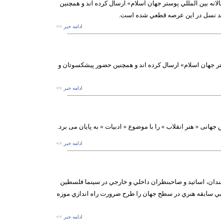
ومين دوسالانه بين المللي پوستر جهان اسلام» ارسال كرده اند و همچنين
چند نسل در اين عرصه قطعي شده است.
ادامه خبر >>
لمللي پوستر جهان اسلام» ارسال كرده اند و همچنين حضور پيشكسوتان و
ادامه خبر >>
هانی « هنر انقلاب » را با موضوع « ادبیات » به پایان می برد.
ادامه خبر >>
رمندان، اساتيد و صاحبنظران داخلي و خارجي در سينما فلسطين
بي سابقه هنري در سطح جهان را طرح ضرورت راه اندازي موزه
ادامه خبر >>