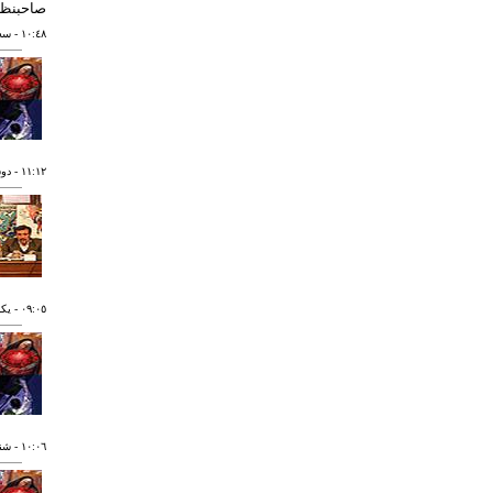
صاحبنظر
١٠:٤٨
- سه شنبه
١١:١٢
- دوشنبه ٦
٠٩:٠٥
- يکشنبه ٥
١٠:٠٦
- شنبه ٧ به