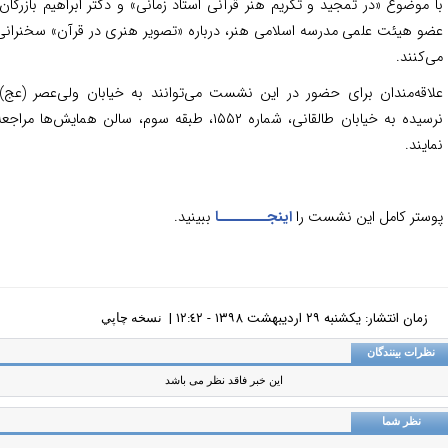
 موضوع «در تمجید و تکریم هنر قرآنی استاد زمانی» و دکتر ابراهیم بازرگان،
و هیئت علمی مدرسه اسلامی هنر، درباره «تصویر هنری در قرآن» سخنرانی
‌کنند.
اقه‌مندان برای حضور در این نشست می‌توانند به خیابان ولی‌عصر (عج)،
نرسیده به خیابان طالقانی، شماره ۱۵۵۲، طبقه سوم، سالن همایش‌ها مراجعه
ایند.
ستر کامل این نشست را
اینجــــــــا
ببینید.
زمان انتشار: يکشنبه ٢٩ ارديبهشت ١٣٩٨ - ١٢:٤٢ |
نسخه چاپي
ظرات بینندگان
این خبر فاقد نظر می باشد
نظر شما