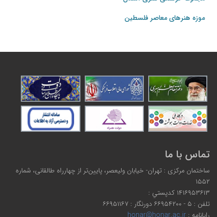
موزه هنرهای‌ معاصر فلسطین
تماس با ما
ساختمان مرکزی : تهران- خیابان ولیعصر، پایین‌تر از چهارراه طالقانی، شماره
۱۵۵۲
۱۴۱۶۹۵۳۶۱۳ كدپستي :
تلفن : ۵ - ۶۶۹۵۴۲۰۰ دورنگار : ۶۶۹۵۱۱۶۷
رایانامه :
honar@honar.ac.ir