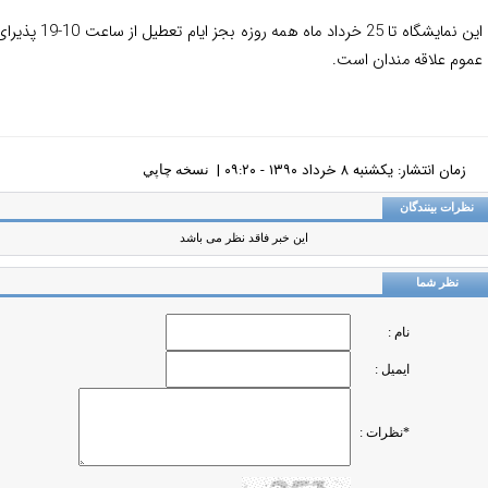
این نمایشگاه تا 25 خرداد ماه همه روزه بجز ایام تعطیل از ساعت 10-19 پذیرای
وم علاقه مندان است.
زمان انتشار: يکشنبه ٨ خرداد ١٣٩٠ - ٠٩:٢٠ |
نسخه چاپي
ظرات بینندگان
این خبر فاقد نظر می باشد
نظر شما
نام :
ایمیل :
*نظرات :