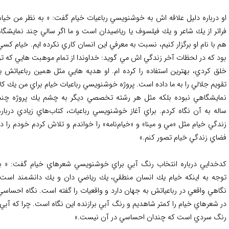
 درباره دليل علاقه اش به خوشنويسي رباعيات خيام گفت: « به نظر من خيام
اتر از يك شاعر و يك فيلسوف يا رياضيدان است و ما اگر سالي چند نمايشگاه
 با نام او برگزار كنيم، نسبت به معرفي اين انسان كاري نكرده ايم. خيام كسي
د كه در لحظات آخر زندگي اش مي گويد: خداوندا از تمام موهبت هايي كه تو
ق كردي، بهترين استفاده را كرده ام. او هديه هايي مثل همين رباعياتش يا
ويم جلالي را به ما داده است. پروژه خوشنويسي رباعيات خيام براي من يك كار
ايشگاهي نبوده بلكه مثل هر رشته تخصصي ديگر به چشم يك پروژه چند
له به آن نگاه كردم. براي آغاز خوشنويسي رباعيات، كتاب‌هاي زيادي درباره
دگي خيام مثل «مي و مینا» و «خيام‌نامه» را خواندم و تلاش كردم خودم را در
اي زندگي خيام تصور كنم.»
خدايي درباره انتخاب رنگ آبي براي خوشنويسي شعرهاي خيام گفت: « با
جه به اينكه خيام يك انسان منطقي، يك رياضي دان و يك دانشمند است،
اهي واقعي در رباعياتش به جهان دارد و واقعيات را گفته است. نگاه احساسي
 شعرهاي خيام را كمتر شاهديم و رنگ آبي برازنده اين نگاه است. چرا كه آبي،
گ سردي است كه چندان احساسي در آن نيست.»