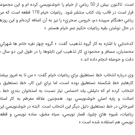
است. تاكنون بيش از 50 رباعي از خيام را خوشنويسي كرده ام و اين مجموعه
قرار است در قالب يك كتاب منتشر شود. رباعيات خيام 178 قطعه است كه من
اعي «هنگام سپيده دم، خروس سحري» را نيز به آن اضافه كرده‌ام و اين روزها
 حال نوشتن بقيه رباعيات حكيم عمر خيام هستم. »
خدايي با اشاره به كار گروه تذهيب گفت: « گروه چهار نفره خانم ها شهركي،
مديان، مسافر و محمودي كار تذهيب اين تابلوها را در طول اين دو سال با
ت و حوصله انجام داده اند.»
 درباره انتخاب خط نستعليق براي رباعيات خيام گفت: « من تا به امروز بیشتر
رهایم خط شكسته نستعليق بوده است، اما براي این کار، خط نستعليق را
تخاب كرده ام كه دليلش يك احساس نياز نسبت به استخوان بندي خط و
الت و پایه اصلي خوشنويسي بود. همچنين علاقه مفرطم به كار استاد
يرخاني در خط نستعليق دلیل دیگر این انتخاب است. البته در خوشنويسي این
اعيات، شيوه هاي چليپا، قصار نويسي، سياه مشق، ساده نويسي و قطعه
يسي هم استفاده شده است.»