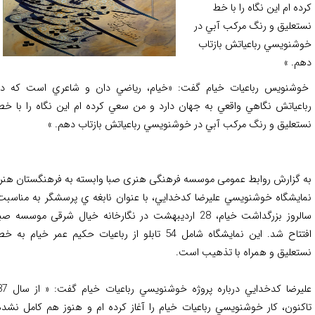
ده ام اين نگاه را با خط
تعليق و رنگ مركب آبي در
شنويسي رباعياتش بازتاب
م. »
شنويس رباعيات خيام گفت: «خيام، رياضي دان و شاعري است كه در
اعياتش نگاهي واقعي به جهان دارد و من سعي كرده ام اين نگاه را با خط
تعليق و رنگ مركب آبي در خوشنويسي رباعياتش بازتاب دهم. »
 گزارش روابط عمومی موسسه فرهنگی هنری صبا وابسته به فرهنگستان هنر،
ايشگاه خوشنويسي عليرضا كدخدايي، با عنوان نابغه ي پرسشگر به مناسبت
سالروز بزرگداشت خيام، 28 ارديبهشت در نگارخانه خيال شرقی موسسه صبا
افتتاح شد. اين نمايشگاه شامل 54 تابلو از رباعيات حكيم عمر خيام به خط
تعليق و همراه با تذهيب است.
عليرضا كدخدايي درباره پروژه خوشنويسي رباعيات خيام گفت: « از سال 87
كنون، كار خوشنويسي رباعيات خيام را آغاز كرده ام و هنوز هم كامل نشده