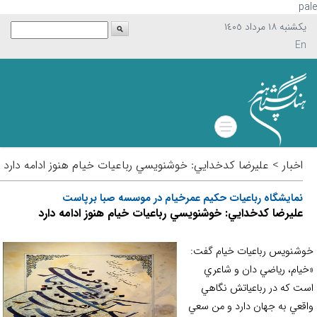
p
يکشنبه ١٨ مرداد ١٤٠٥
En
اخبار > عليرضا كدخدايي: خوشنويسي رباعيات خيام هنوز ادامه دارد
نمايشگاه رباعيات حكيم عمرخيام در موسسه صبا برپاست
عليرضا كدخدايي: خوشنويسي رباعيات خيام هنوز ادامه دارد
شنويس رباعيات خيام گفت:
يام، رياضي دان و شاعري
ت كه در رباعياتش نگاهي
قعي به جهان دارد و من سعي