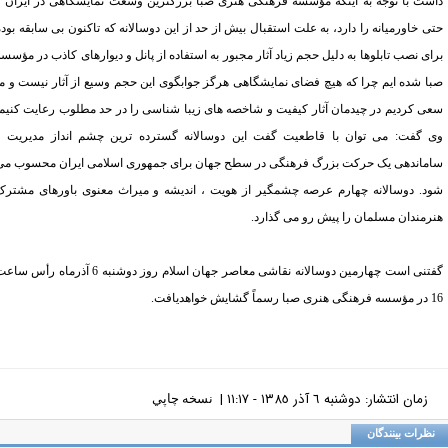
شت با توجه به اینکه مؤسسه فرهنگی هنری صبا بزرگترین وسعت نمایشگاهی در ایران و
ی خاورمیانه را دارد، به علت استقبال بیش از حد از این دوسالانه که تاکنون بی سابقه بوده
ای نصب تابلوها به دلیل حجم زیاد آثار مجبور به استفاده از پانل و دیوارهای کاذب در مؤسسه
ا شده ایم چرا که هیچ فضای نمایشگاهی هرگز جوابگوی این حجم وسیع از آثار نیست و ما
ی کردیم در چیدمان آثار کیفیت و شاخصه های زیبا شناسی را در حد مطلوب رعایت کنیم.
 گفت: می توان با قاطعیت گفت این دوسالانه گسترده ترین چشم انداز مدیریت و
ماندهی یک حرکت بزرگ فرهنگی در سطح جهان برای جمهوری اسلامی ایران محسوب می
د. دوسالانه چهارم عرصه چشمگیر از هویت ، اندیشه و میراث معنوی باورهای مشترک
رمندان مسلمان را پیش رو می گذارد.
گفتنی است چهارمین دوسالانه نقاشی معاصر جهان اسلام روز دوشنبه 6 آذرماه رأس ساعت
اهدیافت.
زمان انتشار: دوشنبه ٦ آذر ١٣٨٥ - ١١:١٧ |
نسخه چاپي
ظرات بینندگان