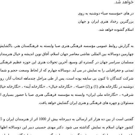
اهد شد.
 های «مؤسسه صبا» دوشنبه به روی
رگترین رخداد هنری ایران و جهان
لام گشوده خواهد شد.
 گزارش روابط عمومی مؤسسه فرهنگی هنری صبا وابسته به فرهنگستان هنر، باگشایش
ارمین دوسالانه بین المللی نقاشی معاصر جهان اسلام، آفاق نوین اندیشه و خیال هنرمندان
لمان سراسر جهان در گستره ای وسیع، آخرین تحولات هنری این حوزه عظیم
فرهنگی،
دنی و جغرافیایی را به نمایش در می آید. دوسالانه چهارم که از لحاظ وسعت حجم و شمار
کت کنندگان تا کنون بی سابقه بوده است، پس از طی مراحل چندماهه انتخاب آثار، روز
دوشنبه در نگارخانه های (1) و (2) «صبا» ، «نگارخانه خیال» ، «نگارخانه آینه» ، «نگارخانه خیال
قی» ، «نگارخانه ملی ایران» وابسته به مؤسسه فرهنگی هنری صبا با حضور بسیاری از
ئولان و چهره های فرهنگی و هنری ایران گشایش خواهد یافت.
گفتنی است از بین ده هزار اثر ارسالی به دبیرخانه بیش از 1000 اثر از هنرمندان ایران و 35
ور جهان اسلام به نمایش گذاشته می شود. دکتر مهدی حسینی دبیر این دوسالانه اظهار