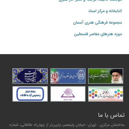
کتابخانه و مرکز اسناد
مجموعه فرهنگی هنری آسمان
موزه هنرهای‌ معاصر فلسطین
تماس با ما
ساختمان مرکزی : تهران- خیابان ولیعصر، پایین‌تر از چهارراه طالقانی، شماره