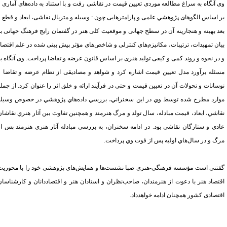
 آنگاه به سراغ مطالعه موردی تعیین قیمت در نقاشی رفت و با استناد به داده‌های آماری و
 اساس الگوهای پژوهشي علمی و پارامترهایی چون : وسیله و متریال نقاشی، ابعاد و قطع و
د بهینه و هنجارینه آن در سطح جهانی و موقعیت کلی هنر در گفتمان رایج فرهنگ جهانی به
ان تمهیدات، ترتیبات، مکانیزم‌های کنترلی و شاخص‌های مؤثر پیش بینی شده در علم اقتصاد
در نحوه و روند کمی و کیفی تولید هنری بر اساس قانون عرضه و تقاضا پرداخت. وی آنگاه به
ئله برآورد مدل تعیین قیمت اشاره کرد و شواهد و مصادیقی از نظام عرضه و تقاضا و
سانات و تحولات آن در تعیین قیمت و حتی در فرآیند ارائه و خلق اثر را عنوان کرد. از جمله
ارد مطرح شده توسط وي در اين سخنراني، بررسي داده‌هاي پژوهشي در خصوص وسيله
اشي، ابعاد، قيمت مبادله، سال تولد و مرگ هنرمند و همچنين تفاوت بين آثار هنري نقاشان
دي و ستارگان نقاشي بود. در ادامه سخنران، به بررسي مبادله آثار هنري هنرمند پس از
گ و در سال‌هاي اوليه پس از فوت وي پرداخت.
تنی است مؤسسه فرهنگی-هنری صبا نشست‌ها و همایش‌های پژوهشی خود را با محوریت
تصاد هنر با دعوت از هنرمندان، صاحب‌نظران و استادان هنر و اقتصاددانان و کارشناسان
تصادی کشور همچنان ادامه خواهدداد.