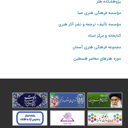
پژوهشکده هنر
مؤسسه فرهنگی هنری صبا
مؤسسه تألیف، ترجمه و نشر آثار هنری
کتابخانه و مرکز اسناد
مجموعه فرهنگی هنری آسمان
موزه هنرهای‌ معاصر فلسطین