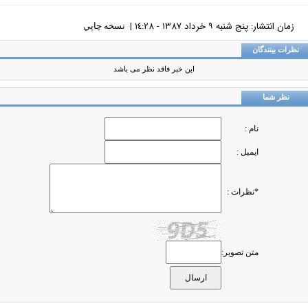
زمان انتشار: پنج شنبه ٩ خرداد ١٣٨٧ - ١٤:٢٨ |
نسخه چاپي
ظرات بینندگان
این خبر فاقد نظر می باشد
نظر شما
نام :
ایمیل :
*نظرات :
متن تصویر: