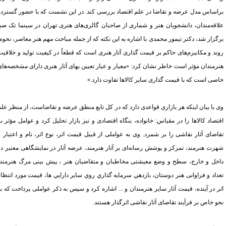
اساس مدل عرضه و تقاضا در علم اقتصاد بررسی کند. در این نشست که با حضور گسترده
اقه‌مندان، دانشجویان هنر و شماری از صاحبان گالری‌های هنری تهران در سینما تک صبا
گزار شد، دکتر تیمور محمدی با اشاره به این نکته که از جمله مباحث مهم هنر معاصر، نحوه،
ند و مکانیزم‌های حاکم بر قیمت گذاری آثار هنری است که قطعاً در کیفیت تولید و خلاقیت
رمندان
مؤثر است خاطر نشان کرد: «معیار و عیار تعیین بهای آثار هنری دارای مشخصه‌های
صی است که با قیمت گذاری سایر کالاها تفاوت دارد.»
 با بیان اینکه هر بازاری قواعدی دارد که در کل تابع منطق عرضه و تقاضاست، از منظر علم
تصاد کالاها را در مقیاس: خانواده، بنگاه اقتصادی و نیز بازار تحلیل کرد و عوامل مؤثر بر
اضای آثار نقاشی را بر شمرد. وی به عواملی از قبیل قیمت اثر، نوع اثر، نام و اعتبار و
رت هنرمند، تمرکز و پوشش رسانه‌ای بر آثار هنرمند، عرضه آثار در نمایشگاهی معتبر در
خل و خارج، سطح و وضع معیشتی مخاطبان و متقاضیان هنر ، پیش بینی مرگ هنرمند،
داد و فراوانی هنر دوستان، بازدهي سرمايه گذاري روي ساير دارايي ها، قيمت مورد انتظار
ر در آينده،‌ قيمت آثار ساير هنرمندان و ... اشاره کرد و سپس به ذکر عواملی پرداخت که به
و خاص بر فرآیند تقاضای آثار نقاشی اثرگذار هستند.