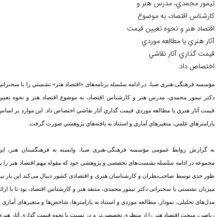
مور محمدي، مدرس هنر و
رشناس اقتصاد، به موضوع
تصاد هنر و نحوه تعيين قيمت
ار هنري يا مطالعه موردي
مت گذاري آثار نقاشي
تصاص داد.
سسه فرهنگی-هنری صبا، در ادامه سلسله برنامه‌های «اقتصاد هنر» نشستي را با سخنراني
تر تيمور محمدي، مدرس هنر و كارشناس اقتصاد، به موضوع اقتصاد هنر و نحوه تعيين
مت آثار هنري يا مطالعه موردي قيمت گذاري آثار نقاشي اختصاص داد. اين موارد بر اساس
رامترهاي علمي، متغيرهاي آماري و استناد به يافته‌هاي
پژوهشي صورت گرفت.
 گزارش روابط عمومی مؤسسه فرهنگی-هنری صبا، وابسته به فرهنگستان هنر، این
موعه در ادامه سلسله نشست‌های تخصصی و پژوهشی خود که مقوله مهم اقتصاد هنر را به
ر جدی توسط صاحب‌نظران و کارشناسان هنری و اقتصادی کشور دنبال می‌کند این بار نیز
زبان نشستی با سخنرانی دکتر تیمور محمدی، منتقد هنر و کارشناس اقتصاد، بود تا با ارائه
ل‌های تحلیلی، نمودار، مطالعه موردی و استناد به پارامترها، شاخص‌ها و متغیرهای آماری و
اضی، مبحث اقتصاد هنر را از منظری تخصصی‌تر و در نسبت با نحوه قیمت گذاری آثار هنری