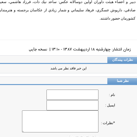
ير و اعضاء هيئت داوران اولين دوسالانه عكس: ساعد نيك ذات، فرزاد هاشمي، سعيد
دقي، داريوش عسگري، فرهاد سليماني و شمار زيادي از عكاسان برجسته و هنرمندان
ورمان حضور داشتند.
زمان انتشار: چهارشنبه ١٨ ارديبهشت ١٣٨٧ - ١٣:١٠ |
نسخه چاپي
ظرات بینندگان
این خبر فاقد نظر می باشد
نظر شما
نام :
ایمیل :
*نظرات :