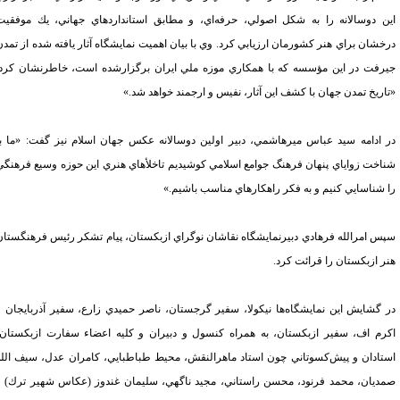
ن دوسالانه را به شكل اصولي، حرفه‌اي، و مطابق استانداردهاي جهاني، يك موفقيت
خشان براي هنر كشورمان ارزيابي كرد. وي با بيان اهميت نمايشگاه آثار يافته شده از تمدن
رفت در اين مؤسسه كه با همكاري موزه ملي ايران برگزارشده است، خاطرنشان كرد:
اريخ تمدن جهان با كشف اين آثار، نفيس و ارجمند خواهد شد.»
 ادامه سيد عباس ميرهاشمي، دبير اولين دوسالانه عكس جهان اسلام نيز گفت: «ما با
اخت زواياي پنهان فرهنگ جوامع اسلامي كوشيديم تاخلأهاي هنري اين حوزه وسيع فرهنگي
 شناسايي كنيم و به فكر راهكارهاي مناسب باشيم.»
س امرالله فرهادي دبيرنمايشگاه نقاشان نوگراي ازبكستان، پيام تشكر رئيس فرهنگستان
ر ازبكستان را قرائت كرد.
 گشايش اين نمايشگاه‌ها نيكولا، سفير گرجستان، ناصر حميدي زارع، سفير آذربايجان و
رم اف، سفير ازبكستان، به همراه كنسول و دبيران و كليه اعضاء سفارت ازبكستان،
تادان و پيش‌كسوتاني چون استاد ماهرالنقش، محيط طباطبايي، كامران عدل، سيف الله
ديان، محمد فرنود، محسن راستاني، مجيد ناگهي، سليمان غندوز (عكاس شهير ترك) و