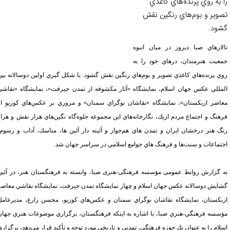
 به روي پرنده‌هاي كاغذي
وير و بوم‌هاي رنگين نقش
ود.
لارهاي صبا ديروز در ميان انبوه
عيت هنرمندان، درهاي خود را به
ي پرنده‌هاي كاغذي تصوير و بوم‌هاي رنگين نقش گشود. با شكل گيري اولين دوسالانه بين
مللي عكس جهان اسلام، نمايشگاه «آثار مكشوفه از تمدن جيرفت»، نمايشگاه «نقاشي
اصر ازبكستان»، نمايشگاه «نقاشان نوگراي سمنان» و مروري بر عكس‌هاي كوزيو
از
هنگ و اجتماع مردم ازبك، نگارخانه‌هاي اين مجموعه جلوه‌گاه نگين‌هاي هزار نقش و هزار
گ هنر درخشان ايران و تمدن هاي هم‌جوار و آئينه دار آئين ها، مناسك، آداب و رسوم،
تماعات و سنت‌ها و فرهنگ هاي جوامع اسلامي در سراسر جهان شد.
 گزارش روابط عمومی مؤسسه فرهنگی-هنری صبا، وابسته به فرهنگستان هنر، در آئين
ايش دوسالانه عكس جهان اسلام و چهار نمايشگاه تمدن جيرفت، نمايشگاه نقاشي معاصر
بكستان، نمايشگاه نقاشان نوگراي سمنان و عكس‌هاي كوزيو، محسن زارع، مديرعامل
سسه فرهنگي-هنري صبا، با اشاره به اينكه فرهنگستان، برگزاري موضوعات هنري جهان
لام را به عنوان يك حوزه فرهنگي، تمدني و تاريخي مورد توجه و تأكيد قرار مي‌دهد، برگزاري