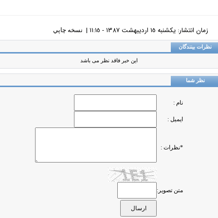
زمان انتشار: يکشنبه ١٥ ارديبهشت ١٣٨٧ - ١١:١٥ |
نسخه چاپي
ظرات بینندگان
این خبر فاقد نظر می باشد
نظر شما
نام :
ایمیل :
*نظرات :
متن تصویر: