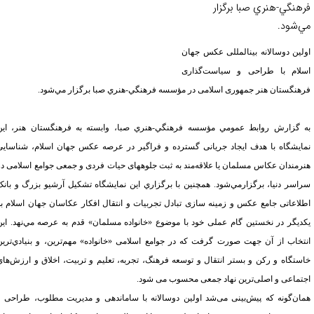
هنگي-هنري صبا برگزار
‌شود.
لين دوسالانه بين‏المللی عکس جهان
لام با طراحی و سياست‌گذاری
هنگستان هنر جمهوری اسلامی در مؤسسه فرهنگي-هنري صبا برگزار مي‌شود.
 گزارش روابط عمومي مؤسسه فرهنگي-هنري صبا، وابسته به فرهنگستان هنر، اين
ايشگاه با هدف ايجاد جريانی گسترده و فراگير در عرصه عکس جهان اسلام، شناسايی
رمندان عکاس مسلمان يا علاقه‌مند به ثبت جلوه‏های
حيات فردی و جمعی جوامع اسلامی در
اسر دنيا، برگزارمي‌شود. همچنين با برگزاري اين نمايشگاه تشکيل آرشيو بزرگ و بانک
لاعاتی جامع عکس و زمينه سازی تبادل تجربيات و انتقال افکار عکاسان جهان اسلام به
ديگر در نخستين گام عملی خود با موضوع «خانواده مسلمان» قدم به عرصه مي‌نهد. اين
تخاب از آن جهت صورت گرفت که در جوامع اسلامی «خانواده» مهم‌ترين، و بنيادي‌ترين
ستگاه و ركن و بستر انتقال و توسعه فرهنگ، تجربه، تعليم و تربيت، اخلاق و ارزش‌هاي
تماعی و اصلی‌ترين نهاد جمعی محسوب می شود.
ان‌گونه که پيش‌بينی می‌شد اولين دوسالانه با ساماندهی و مديريت مطلوب، طراحی و