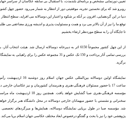
يين دورنمايی مشخص و برنامه‌ای بلندمدت، با استقبال بی سابقه عکاسان از سراسر جهان
برو شد که برای نخستين تجربه، موفقيتی دور از انتظار به شمار می‌رود. حضور چهل کشور
يا در اين گردهمايی، افزون بر آنکه بر شکوه و اعتبار اين دوسالانه می افزايد، سطح انتظار و
قع ما را نيز از آن بالاتر می برد و همت و مسئوليت پذيری و انديشه ورزی مضاعفی می طلبد
 جايگاه آن را به سطح موردنظر ارتقاء بخشيم.
از اين چهل کشور مجموعاً 6150 اثر به دبيرخانه دوسالانه ارسال شد. هيئت انتخاب آثار، به
بررسی تمامی آثار پرداخت و 150 تک عکس و 31 مجموعه عکس را برای راهيابی به نمايشگاه
گزيد.
نمايشگاه اولين دوسالانه بين‌المللی عکس جهان اسلام روز دوشنبه 16 ارديبهشت رأس
ساعت 17 با حضور مسئولان فرهنگی-هنری و هنرمندان کشورمان و نيز عکاسان خارجی در
مؤسسه فرهنگی-هنری صبا گشايش خواهد يافت. همچنين روز 18 ارديبهشت ماه مراسم
نرانی و نشستي با حضور ميهمانان خارجی دوسالانه در محل دانشگاه هنر برگزار خواهد
. مؤسسه صبا در طول برپايی نمايشگاه دوسالانه، همايش‌ها و ميزگردهای تخصصی و
وهشی خود را نيز با بحث و گفتگو درخصوص ابعاد مختلف عکاسی جهان اسلام برپا می‌کند.