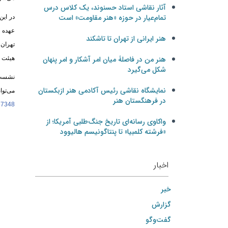
آثار نقاشی استاد حسنوند، یک کلاس درس
تمام‌عیار در حوزه «هنر مقاومت» است
در این
عهده د
هنر ایرانی از تهران تا تاشکند
تهران،
هنر من در فاصلۀ میان امر آشکار و امر پنهان
هیئت ع
شکل می‌گیرد
نمایشگاه نقاشی رئیس آکادمی هنر ازبکستان
می‌توانند ب
در فرهنگستان هنر
s67348
واکاوی رسانه‌ای تاریخ جنگ‌طلبی آمریکا؛ از
«فرشته کلمبیا» تا پنتاگونیسم هالیوود
اخبار
خبر
گزارش
گفت‌وگو