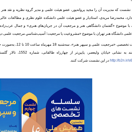
 نشست که مدیریت آن را مجید پروانه‌پور، عضو هیئت علمی و مدیر گروه نظریه و نقد هنر 
ارد، محمدرضا مریدی، استادیار و عضو هیئت علمی دانشکده علوم نظری و مطالعات عالی 
 با موضوع «گفتمان دانشگاهی هنر و مرجعیت آن در جریان‌های هنری» و جمال عرب‌زاده،
لمی دانشگاه هنر تهران با موضوع «مشروعیت یا مرجعیت؛ آسیب‌شناسیِ مرجعیت علمی در نه
نشست تخصصی «مرجعیت ع
ه نشانی خیابان ولیعصر، پایین‌تر از چهارراه طالقانی، شماره 1552، تالار گلستان هنر فرهنگستان هنر مراجعه نمایند یا از طریق نشانی مجازی
http://b2n.ir/
در این نشست شرکت کنند.