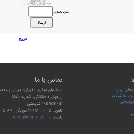
متن تصویر:
خروج
ا
تماس با ما
‌های ایران
ساختمان مرکزی : تهران- خیابان ولیعصر،
 و دانشکده‌ها
از چهارراه طالقانی، شماره ۱۵۵۲
پژوهشی
۱۴۱۶۹۵۳۶۱۳ كدپستي :
تلفن : ۵ - ۶۶۹۵۴۲۰۰ دورنگار : ۶۶۹۵۱۱۶۷
م
رایانامه :
honar@honar.ac.ir