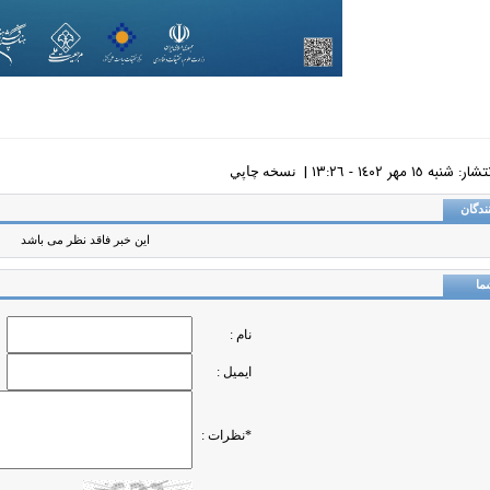
نبه ١٥ مهر ١٤٠٢ - ١٣:٢٦ |
نسخه چاپي
ندگان
این خبر فاقد نظر می باشد
ما
نام :
ایمیل :
*نظرات :