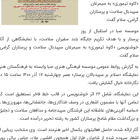
اوه تیموری» به سیمرغان
یدبال سلامت و پرستاران
امی، سلام گفت.
سسه صبا در استقبال از روز
ستار و با هدف تکریم جایگاه بلند سفیران سلامت، با نمایشگاهی از آثار
شنویسی «کاوه تیموری» به سیمرغان سپیدبال سلامت و پرستاران گرامی،
ام گفت.
 گزارش روابط عمومی موسسه فرهنگی هنری صبا وابسته به فرهنگستان هنر،
نمایشگاه «سلام بر سپیدبالان پرستار» عصر چهارشنبه ۱۷ آذر ۱۴۰۰ ساعت ۱۵ در
ارخانه خیال گشایش یافت.
این نمایشگاه، شامل ۲۶ اثر خوشنویسی در قالب خط فاخر نستعلیق است که
امی آنها با مضمون اشعاری در وصف فداکاری‌ها، جانفشانی‌ها، مهرورزی‌ها و
اسه آفرینی‌های عاشقانه این فرشتگان سپیدجامه و مدافعان سلامت و تجلیل
بزرگداشت مقام شامخ پرستاران کشور به رشته تحریر درآمده است.
ار ارائه شده، حاصل فعالیتهای یکسال اخیر هنرمند است. وی منتخب زیبایی از
عار سروده شده از شاعران طراز اول همچون افشین علاء، عباس براتی پور،