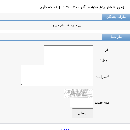
زمان انتشار: پنج شنبه ١٨ آذر ١٤٠٠ - ١٦:٣٤ |
نسخه چاپي
ظرات بینندگان
این خبر فاقد نظر می باشد
نظر شما
نام :
ایمیل :
*نظرات :
متن تصویر:
خروج