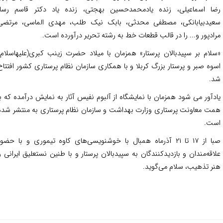
ا اسماعیلی، زنده یادمحمدحسین بهجتی، زنده یاد دکتر قاسم رسا،
یدبیابانکی، مصطفی محدثی، بابک نیک طلب، مهدی الماسی، مرتضی
ادپور و... را در قالب قطعات خط به رشته تحریر درآورده است.
لام بر سپیدبالان پرستار» همزمان با میلاد حضرت زینب کبری(علیهاسلام)
وه صبر و پرستار بزرگ کربلا و با همکاری سازمان نظام پرستاری کشور افتتاح
.
دآور می شود همزمان با نمایشگاه از آلبوم نفیس آثار به نمایش درآمده که با
ت معاونت پرستاری وزارت بهداشت و سازمان نظام پرستاری به منتشر شده
ت.
صبا از ۱۷ تا ۲۱ آذرماه همبال با خوشنویسی‌های کاوه تیموری و با حضور
اقه‌مندان و بازدیدکنندگان به سپیدبالان پرستار و با طنین نستعلیق ایرانی و
ر تذهیب، سلام می‌گوید.