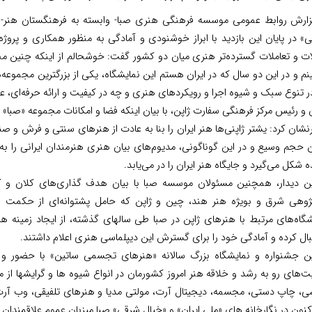
زارش روابط عمومی موسسه فرهنگی هنری صبا- وابسته به فرهنگستان هنر
» در پایان این بازدید با ابراز خوشنودی و آمادگی به منظور همکاری و پروژ
لات و تعاملات گسترده‌تر هنری میان دو کشور گفت: خوشحالم از اینکه چنین مج
نم و در این دو سال که در ایران هستم این نمایشگاه، یکی از بزرگترین مجموعه
 تنوع سبک و شیوه‌ اجرا و رویکردهای هنری و چه در کیفیت و ارائه حرفه‌ای، 
 و رئیس مرکز فرهنگی سفارت ژاپن، با بیان اینکه فضا و امکانات مجموعه «صبا
شان کرد: یشتر ژاپنی‌ها هنر ایران را بنا به عادت از هنرهای سنتی و فرش و ص
ن حجم وسیع و در این گوناگونی، مدیوم‌های بیان هنری هنرمندان ایرانی را به
ه شکل می‌گیرد و جایگاه هنر ایران را در می‌یابد.
ین دیدار، همچنین مسئولان موسسه صبا با بیان هدف گذاری‌های کلان و ک
ژوهی شرق و بویژه هنر هند، چین و ژاپن که حامل پشتوانه‌ای از حکمت و م
شگاه‌های مرتبط با هنرهای ژاپن در صبا طی سالهای گذشته، از ایجاد زمینه 
ال کرده و آمادگی خود را برای گسترش این دیپلماسی هنری اعلام داشتند.
ن جشنواره و نمایشگاه بزرگ سالانه «هنرهای تجسمی ساتین» با حضور و 
‌های رو به رشد و خلاقه هنر امروز کشورمان در انواع شیوه ها و گرایشها از 
ی، چاپ دستی، مجسمه، دیجیتال آرت، مولتی مدیا و هنرهای تلفیقی، وب آرت، 
نون در نگارخانه های «ملی ایران» و «خیال شرقی» صبا میزبان عموم علاقمندان