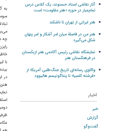
آثار نقاشی استاد حسنوند، یک کلاس درس
به گ
تمام‌عیار در حوزه «هنر مقاومت» است
سومی
هنر ایرانی از تهران تا تاشکند
تباد
می‌بی
هنر من در فاصلۀ میان امر آشکار و امر پنهان
چه در
شکل می‌گیرد
رایزن
نمایشگاه نقاشی رئیس آکادمی هنر ازبکستان
خاطرن
در فرهنگستان هنر
با ای
بینند
واکاوی رسانه‌ای تاریخ جنگ‌طلبی آمریکا؛ از
«فرشته کلمبیا» تا پنتاگونیسم هالیوود
در ا
هنرپ
نمای
اخبار
استقب
دومی
خبر
ظرفیت
گزارش
عکاس
گفت‌وگو
هم اک