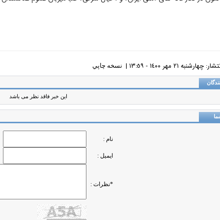
چهارشنبه ٢١ مهر ١٤٠٠ - ١٣:٥٩ |
نسخه چاپي
ندگان
این خبر فاقد نظر می باشد
ما
نام :
ایمیل :
*نظرات :