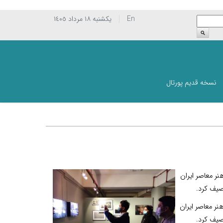
En
يکشنبه ١٨ مرداد ١٤٠٥
نسخه قدیم پورتال
ر معاصر ایران
صیف کرد.
نر معاصر ایران
صیف کرد.