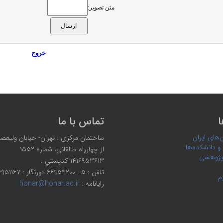
متن تصویر:
خروج
ا
تماس با ما
‌های ایران
ساختمان مرکزی : تهران- خیابان ولیعصر،
 و دانشکده‌ها
از چهارراه طالقانی، شماره ۱۵۵۲
پژوهشی
۱۴۱۶۹۵۳۶۱۳ كدپستي :
تلفن : ۵ - ۶۶۹۵۴۲۰۰ دورنگار : ۶۶۹۵۱۱۶۷
م
رایانامه :
honar@honar.ac.ir