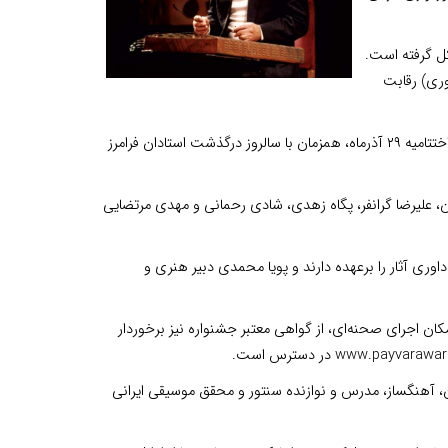
کل گرفته است.
وری) رقابت
آخرین مهلت ارسال آثار تا ۲۵ آبان ۱۴۰۴ اعلام شده و مرحله‌ نهایی ۲۱ آذرماه و مراسم اختتامیه ۲۹ آذرماه، همزمان با سالروز درگذشت استادان فرامرز
 علیرضا گرانفر، پگاه زهدی، شادی رحمانی و مهدی مرتضایی
داوری آثار را برعهده دارند و پویا محمدی دبیر هنری و
ان اجرای صحنه‌ای، از گواهی معتبر جشنواره نیز برخوردار
 ۱۳۸۸ در تهران) موسیقیدان، ردیف‌دان، آهنگساز، مدرس و نوازنده سنتور و محقق موسیقی ایرانی