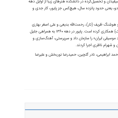
قیدان و تحصیل‌کرده در دانشکده هنرهای زیبا از اوایل دهه
ین دو، یعنی حدود پانزده سال، هیچ‌کس جز پایور، کار جدی و
و هوشنگ ظریف (تار)، رحمت‌الله بدیعی و علی اصغر بهاری
(کمانچه)، حسن ناهید و محمد موسوی (نی)، حسین تهرانی و محمد اسماعیلی (تنبک) همکاری کرده است. پایور در دهه ۱۳۶۰ به همراهی جلیل
 موسیقی ایران» را سازمان داد و سرپرستی، آهنگ‌سازی و
 و شهرام ناظری اجرا کردند.
حمد ابراهیمی، نادر گلچین، حمیدرضا نوربخش و علیرضا