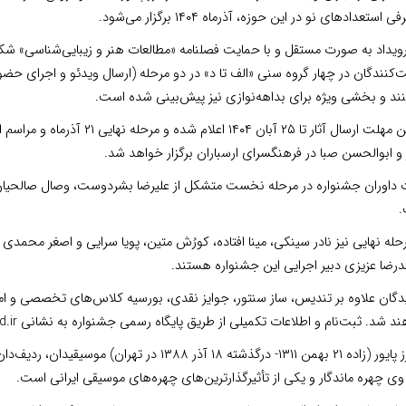
 استعدادهای نو در این حوزه، آذرماه ۱۴۰۴ برگزار می‌شود.
رویداد به‌ صورت مستقل و با حمایت فصلنامه «مطالعات هنر و زیبایی‌شناسی» ش
کنندگان در چهار گروه سنی «الف تا د» در دو مرحله‌ (ارسال ویدئو و اجرای حض
نند و بخشی ویژه برای بداهه‌نوازی نیز پیش‌بینی شده است.
 و ابوالحسن صبا در فرهنگسرای ارسباران برگزار خواهد شد.
 داوران جشنواره در مرحله‌ نخست متشکل از علیرضا بشردوست، وصال صالحیان،
حله‌ نهایی نیز نادر سینکی، مینا افتاده، کورُش متین، پویا سرایی و اصغر محمدی 
رضا عزیزی دبیر اجرایی این جشنواره هستند.
دگان علاوه بر تندیس، ساز سنتور، جوایز نقدی، بورسیه‌ کلاس‌های تخصصی و امک
 شد. ثبت‌نام و اطلاعات تکمیلی از طریق پایگاه رسمی جشنواره به نشانی www.payvaraward.ir در دسترس است.
فرامرز پایور (زاده ۲۱ بهمن ۱۳۱۱- درگذشته ۱۸ آذر
وی چهره ماندگار و یکی از تأثیرگذارترین‌های چهره‌های موسیقی ایرانی است.