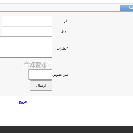
ما
نام :
ایمیل :
*نظرات :
متن تصویر:
خروج