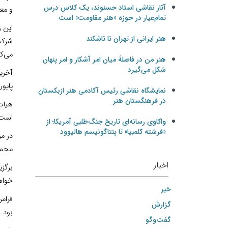
آثار نقاشی استاد حسنوند، یک کلاس درس
و معرفی
تمام‌عیار در حوزه «هنر مقاومت» است
این 
هنر ایرانی از تهران تا تاشکند
شرکت‌
می‌ک
هنر من در فاصلۀ میان امر آشکار و امر پنهان
شکل می‌گیرد
پایور
نمایشگاه نقاشی رئیس آکادمی هنر ازبکستان
در فرهنگستان هنر
هیات
است.
واکاوی رسانه‌ای تاریخ جنگ‌طلبی آمریکا؛ از
«فرشته کلمبیا» تا پنتاگونیسم هالیوود
در مر
محمد
اخبار
برگزی
خواهند
خبر
گزارش
بود. 
گفت‌وگو