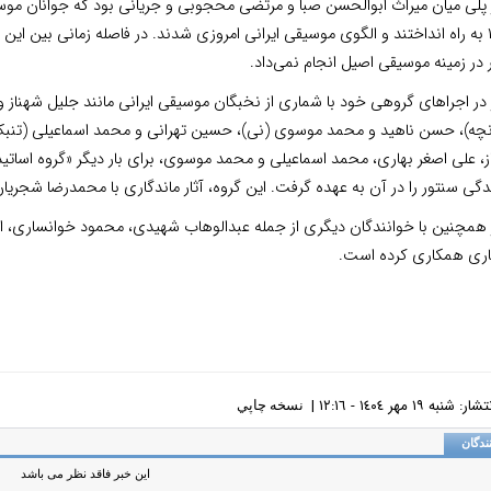
 پلی میان میراث ابوالحسن صبا و مرتضی محجوبی و جریانی بود که جوانان موسی
۱۳۵۰ به راه انداختند و الگوی موسیقی ایرانی امروزی شدند. در فاصله زمانی بین ا
 در زمینه موسیقی اصیل انجام نمی‌داد.
 در اجراهای گروهی خود با شماری از نخبگان موسیقی ایرانی مانند جلیل شهناز 
، علی اصغر بهاری، محمد اسماعیلی و محمد موسوی، برای بار دیگر «گروه اساتید
دگی سنتور را در آن به عهده گرفت. این گروه، آثار ماندگاری با محمدرضا شجریان
ر همچنین با خوانندگان دیگری از جمله عبدالوهاب شهیدی، محمود خوانساری، ا
اری همکاری کرده است.
نبه ١٩ مهر ١٤٠٤ - ١٢:١٦ |
نسخه چاپي
ندگان
این خبر فاقد نظر می باشد