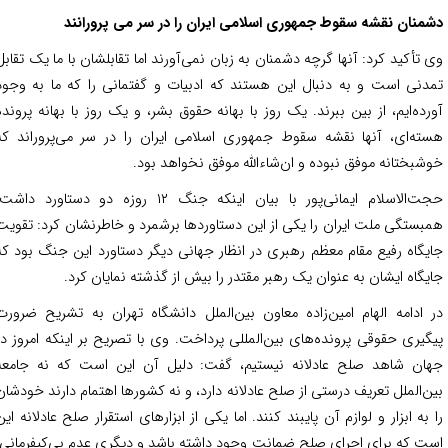
منان نقشه سقوط جمهوری اسلامی ایران را در سر می پرورانند
 تأکید کرد: آنها گرچه دشمنان به زبان نمی‌آورند اما تقابلشان با ما یک تقابل
دنی است و به دنبال این هستند که ادبیات و گفتمانی را که ما به وجود
رده‌ایم، از بین ببرند. یک روز با بهانه حقوق بشر، و یک روز با بهانه پرونده
ته‌ای، آنها نقشه سقوط جمهوری اسلامی ایران را در سر می‌پروراند که
شبختانه موفق نبوده و ان‌شاءالله موفق نخواهد بود.
حجت‌الاسلام ایمانی‌پور با بیان اینکه جنگ ۱۲ روزه دو دستاورد داشت،
بستگی ملت ایران را یکی از این دستاوردها برشمرد و خاطرنشان کرد: تقویت
یگاه رفیع مقام معظم رهبری در انظار جهانی دیگر دستاورد این جنگ بود که
یگاه ایشان به عنوان یک رهبر مقتدر را بیش از گذشته نمایان کرد.
 ادامه الهام امین‌زاده معاون بین‌الملل دانشگاه تهران به تشریح ضرورت
گیری حقوقی پرونده‌های بین‌المللی پرداخت. وی با تصریح بر اینکه امروز در
ان شاهد صلح عادلانه نیستیم، گفت: دلیل آن این است که نه جامعه
ن‌الملل تعریف درستی از صلح عادلانه دارد، و نه کشورها اهتمام دارند خودشان
 به ابزار و لوازم آن پایبند کنند. اما یکی از ابزارهای استقرار صلح عادلانه این
ت که برای اجرای صلح ضمانت وجود داشته باشد و دیگری عدم بی‌کیفرمانی؛