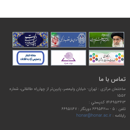
تماس با ما
ساختمان مرکزی : تهران- خیابان ولیعصر، پایین‌تر از چهارراه طالقانی، شماره
۱۵۵۲
۱۴۱۶۹۵۳۶۱۳ كدپستي :
تلفن : ۵ - ۶۶۹۵۴۲۰۰ دورنگار : ۶۶۹۵۱۱۶۷
رایانامه :
honar@honar.ac.ir