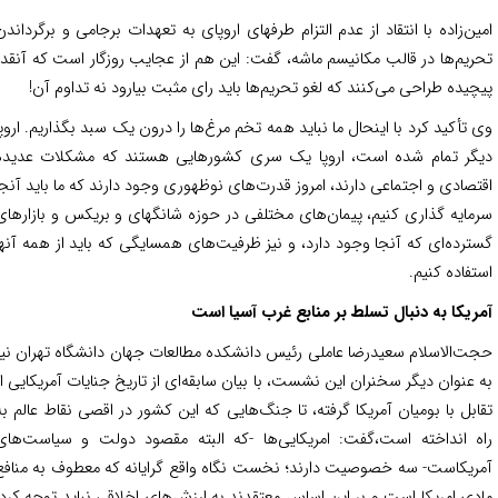
ین‌زاده با انتقاد از عدم التزام طرفهای اروپای به تعهدات برجامی‌ و برگرداندن
ریم‌ها در قالب مکانیسم ماشه، گفت: این هم از عجایب روزگار است که آنقدر
چیده طراحی می‌کنند که لغو تحریم‌ها باید رای مثبت بیارود نه تداوم آن!
 تأکید کرد با اینحال ما نباید همه تخم مرغ‌ها را درون یک سبد بگذاریم. اروپا
گر تمام شده است، اروپا یک سری کشورهایی هستند که مشکلات عدیده
تصادی و اجتماعی دارند، امروز قدرت‌های نوظهوری وجود دارند که ما باید آنجا
مایه گذاری کنیم، پیمان‌های مختلفی در حوزه شانگهای و بریکس و بازارهای
ترده‌ای که آنجا وجود دارد، و نیز ظرفیت‌های همسایگی که باید از همه آنها
تفاده کنیم.
ریکا به دنبال تسلط بر منابع غرب آسیا است
ت‌الاسلام سعیدرضا عاملی رئیس دانشکده مطالعات جهان دانشگاه تهران نیز
 عنوان دیگر سخنران این نشست، با بیان سابقه‌ای از تاریخ جنایات آمریکایی‌ از
ابل با بومیان آمریکا گرفته، تا جنگ‌هایی که این کشور در اقصی نقاط عالم به
ه انداخته است،گفت: امریکایی‌ها -که البته مقصود دولت و سیاست‌های
ریکاست- سه خصوصیت دارند؛ نخست نگاه واقع گرایانه که معطوف به منافع
دی امریکا است و بر این اساس معتقدند به ارزش‌های اخلاقی نباید توجه کرد.