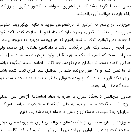
نی نباید اینگونه باشد که هر کشوری بخواهد به کشور دیگری تجاوز کند،
که باید به عواقب آن بیاندیشد.
ین‌زاده در پاسخ به افرادی که درخصوص عواید و نتایج پیگیری‌ها حقوقی
‌پرسند و اینکه آیا قدرتی وجود دارد که نتانیاهو را مجازات کند، تاکید کرد:
چه ما نمی توانیم انتظار داشته باشیم که هر پرونده موردی به نتیجه برسد و
 آنچه از دست رفته قابل بازگشت باشد یا دادگاهی عادلانه رای بدهد، ولی
م این است که کسی که یک سارق یا قاتلی وارد منزلش شده، به هر حال باید
کتی انجام بدهد تا دیگران هم بفهمند چه اتفاقی افتاده است، اینگونه نباشد
که ما تعلل کنیم و ۳۷ هزار پرونده فقط در اسرائیل علیه ایران ثبت شده باشد!
ای اینکه قرار باشد در یک پرونده حقوقی اتفاقی بیفتد تا به نتیجه برسد، لازم
ت گفتمانی راه بیفتد.
اون بین‌الملل دانشگاه تهران با اشاره به مفاد اساسنامه آژانس بین المللی
انرژی اتمی، گفت: ما می‌توانیم به دلیل اینکه ۲ موجودیت سیاسی-آمریکا و
راییل- به تاسیسات هسته‌ای و علمی ما حمله کردند شکایت کنیم.
ین‌زاده با بیان سابقه‌ای از شکایت‌های بین‌المللی ایران به پرونده ملی کردن
عت نفت به عنوان اولین پرونده بین‌المللی ایران اشاره کرد که انگلستان به