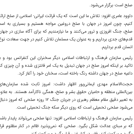
ح است برگزار می‌شود.
وود عامری افزود: تلاش ما این است که یک قرائت ایرانی- اسلامی از صلح ارائه
یم، چون امروز در جهان با صلح دروغین مواجه هستیم و بسیاری به اسم
ح، جنگ افروزی و ترور می‌کنند و ما نیازمندیم که برای آگاه سازی در جهان
م‌های جدی برداریم و به عنوان یک مسلمان تلاش کنیم در جهت سعادت نوع
سان قدم برداریم.
یس سازمان فرهنگ و ارتباطات اسلامی دیگر سخنران این کنفرانس بود و با
کید بر اینکه امروز صلح در جهان تبدیل به یک امر فانتزی شده و آن چیزی که
عیه صلح در جهان داشته رنگ باخته‌ است، سخنان خود را آغاز کرد.
ت‌الاسلام مهدی ایمانی‌پور اظهار داشت: امروز ثابت شده سازمان‌های
ن‌المللی منطقه و حامیان حقوق بشر و صلح، همگی ناکارآمد هستند. به علاوه
به تعبیر دقیق مقام معظم رهبری در جریان جنگ ۱۲ روزه صلحی که امروز دنبال
‌شود صلحی تحمیلی است که روی دیگر سکه جنگ تحمیلی است.
یس سازمان فرهنگ و ارتباطات اسلامی افزود: تنها صلحی می‌تواند پایدار باشد
 بر مبنای عدالت شکل بگیرد. صلحی که نمی‌پذیرد ظالم در کنار مظلوم قرار
یرد و سکوت کند، فقیر در کنار غنی قرار بگیرد و سکوت کند.