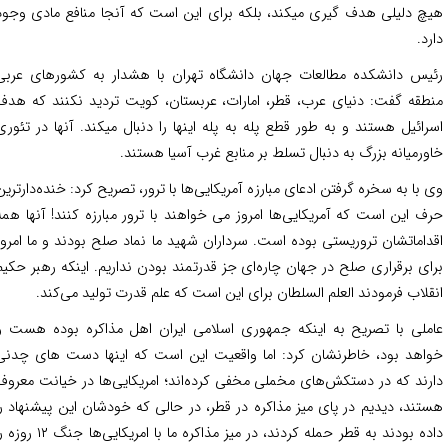
چ دلیلی هدف گیری میکند، بلکه برای این است که آنجا منافع مادی وجود
رد.
یس دانشکده مطالعات جهان دانشگاه تهران با هشدار به کشورهای عربی
طقه گفت: دنیای عرب، قطر، امارات، عربستان، کویت تردید نکنند که هدف
رائیل هستند و به طور قطع پله به پله اینها را دنبال میکند. آنها در تئوری
ورمیانه بزرگ به دنبال تسلط بر منابع غرب آسیا هستند.
 با به سخره گرفتن ادعای مبارزه آمریکایی‌ها با ترور، تصریح کرد: خنده‌دارترین
ف این است که آمریکایی‌ها امروز می خواهند با ترور مبارزه کنند! آنها همه
داماتشان تروریستی بوده است. سرداران شهید ما نماد صلح بودند و ما امروز
ای برقراری صلح در جهان چاره‌ای جز قدرتمند بودن نداریم. اینکه رهبر حکیم
قلاب فرمودند العلم السلطان برای این است که علم قدرت تولید می‌کند.
ملی با تصریح به اینکه جمهوری اسلامی ایران اهل مذاکره بوده هست و
اهد بود، خاطرنشان کرد: اما واقعیت این است که اینها دست های چدنی
رند که در دستکش‌های مخملی مخفی کرده‌اند؛ امریکایی‌ها در خیانت معروف
تند، دیدیم در پای میز مذاکره در قطر، در حالی که خودشان این پیشنهاد را
داده بودند به قطر حمله کردند، در میز مذاکره ما با امریکایی‌ها جنگ ۱۲ روزه را