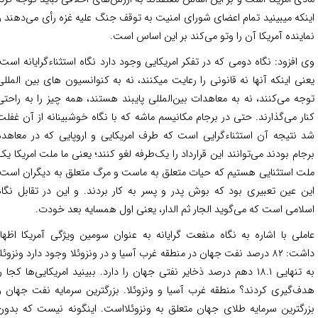
نکه میبینید تمام اعضای شورای امنیت به توقف جنگ علیه غزه رأی می‌دهند و
اینده آمریکا آن را وتو می‌کند بر این اساس است.
 افزود: نگاه دومی که در تفکر امریکایی وجود دارد نگاه استثناءگرایانه است؛
نی اینکه آنها نه قانونی را رعایت میکنند، نه به کنوانسیون های بین المللی
جه می‌کنند، نه به معاهدات بین‌المللی پایبند هستند، همه چیز را به راحتی
ار می‌گذارند. حتی در برجام مکانیسم ماشه که با نگاه خوشبینانه از آن غفلت
 نتیجه آن استثناءگرایی است که طرف امریکایی و اروپایی که در معاهده
جام بودند می‌توانند این قرارداد را یک‌طرفه لغو کنند؛ یعنی ما ملت امریکا یک
ت استثنایی هستیم که حیات متعلق به ماست و مرگ متعلق به دیگران است.
ن عین تعبیری بود که بوش پدر و پسر به کار بردند. و این در تقابل نگاه
لامی است که می‌گوید الجار ثم الدار، یعنی اول همسایه بعد خودت.
ملی با اشاره به نگاه منفعت گرایانه به عنوان سومین ویژگی آمریکا اظهار
داشت: ۸۲ درصد نفت جهان در منطقه غرب آسیا و در ونزوئلا وجود دارد ونزوئلا
به تنهایی ۱۸.۱ دهم درصد ذخایر نفتی جهان را دارد. ببینید امریکایی‌ها کجا را
ف‌گیری کردند؟ منطقه غرب آسیا و ونزوئلا. بزرگترین سرمایه نفت جهان و
رگترین سرمایه طلای جهان متعلق به ونزوئلااست. اینگونه نیست که بدون