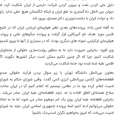
یل ملی کردن نفت و بیرون کردن شرکت دارسی از ایران شکایت کرد، اما
وان بین الملل دادگستری به نفع ایران و اینکه انگلستان هیچ حقی ندارد رای
د و دولت ایران با نخست‌وزیری دکتر مصدق، پیروز شد.
 گفته امین زاده، پرونده‌های بعدی نظیر هواپیمای ایرباس ایران که در خلیج
رس مورد هدف ناو آمریکایی قرار گرفت و پرونده سکوهای نفتی و پرونده
اپیمای اوکراینی نمونه های دیگری بودند که در بسیاری از آنها ما پیروز شدیم.
 افزود: بنابراین ضرورت دارد ما به منظور روایت‌سازی حقوقی از متجاوزان
ایت کنیم، چرا که اگر چنین نکنیم ممکن است دیگر کشورها بگویند اگر
می علیه شما شده بود حتما شکایت می‌کردید.
اون بین‌الملل دانشگاه تهران با زیر سوال بردن فرآیند حقوقی صدور
عنامه‌های آژانس بین‌المللی انرژی اتمی گفت: وقتی شورای حکام به شورای
نیت اعلام کرده بود ما در مقامی نیستیم که اعلام کنیم آیا در ایران ساخت
اح هسته‌ای اتفاق افتاده یا نه، نباید قطعنامه‌ای علیه ایران صادر می‌شد و
ابراین قطعنامه علیه ایران روی یک امر موهوم صادر می شود، اما ما به لحاظ
وقی می‌توانیم ادعا کنیم اصلا پرونده جمهوری اسلامی ایران نباید به شورای
نیت می‌رفت که امروز بخواهیم نگران اسنپ‌بک باشیم!