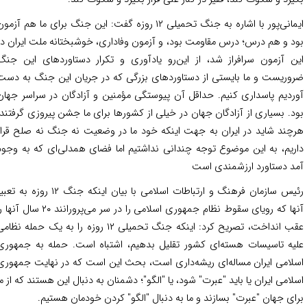
ایمانی‌پور با اشاره به جنگ تحمیلی ۱۲ روزه گفت: این جنگ برای ما هم آزمون
د و هم درس؛ درس مقاومت بود، و آزمون وفاداری، خوشبختانه ملت ایران در
ن آزمون سرافراز شد، از این‌رو یادآوری و تکرار دستاوردهای این جنگ
وریست و ما بایستی از دستاوردهای بزرگی که در جریان این جنگ به دست
ردیم پاسداری کنیم. حداقل آن پیوستگی مؤمنین و آزادگان در سراسر جهان
د. بسیاری از آزادگان جهان در خیلی از کشورها برای ما جشن پیروزی گرفتند،
چند شاید در ایران به جهت اینکه خود ما در وضعیت نه جنگ نه صلح قرار
ریم، به این موضوع توجه چندانی نداشتیم اما فضای همدلی‌ای که به وجود
د دستاورد ارزشمندی است
رئیس سازمان فرهنگ و ارتباطات اسلامی با بیان اینکه جنگ ۱۲ روزه به تعبیر
آنها که رویای سقوط نظام جمهوری اسلامی را در سر می‌پرورانند ۲۰ سال آنها را
عقب انداخت، تصریح کرد: اینکه جنگ تحمیلی ۱۲ روزه را به یک حمله نظامی
یه تاسیسات هسته‌ای کشور تقلیل بدهیم، اشتباه است. حمله به جمهوری
لامی ایران مساله‌ای ریشه‌داری است، بحث این است که در نهایت جمهوری
لامی ایران یا باید "عبرت" شود، یا "الگو"؛ دشمنان به دنبال این هستند که از ما
ای جهان "عبرت" بسازند و ما به دنبال "الگو" کردن خودمان هستیم.