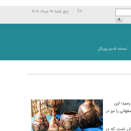
En
پنج شنبه ١٥ مرداد ١٤٠٥
نسخه قدیم پورتال
رسید؛ این
هانی را نیز در
ران است که در