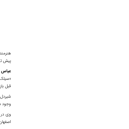
هنرمند 
پیش تخ
عباس 
قبل باز
شیردل 
وجود دا
وی در 
اصفهان 