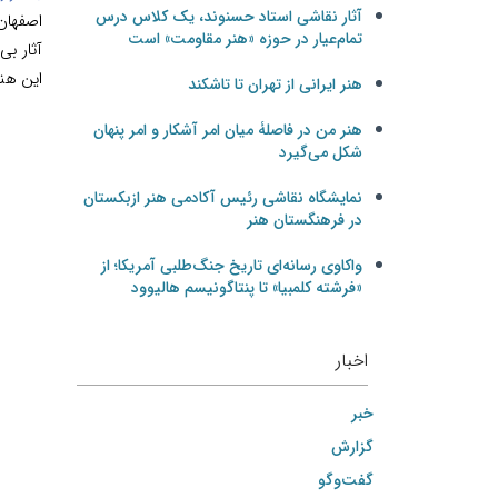
آثار نقاشی استاد حسنوند، یک کلاس درس
اصفهان
تمام‌عیار در حوزه «هنر مقاومت» است
آثار بی
این هنر
هنر ایرانی از تهران تا تاشکند
هنر من در فاصلۀ میان امر آشکار و امر پنهان
شکل می‌گیرد
نمایشگاه نقاشی رئیس آکادمی هنر ازبکستان
در فرهنگستان هنر
واکاوی رسانه‌ای تاریخ جنگ‌طلبی آمریکا؛ از
«فرشته کلمبیا» تا پنتاگونیسم هالیوود
اخبار
خبر
گزارش
گفت‌وگو