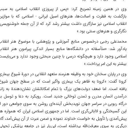
 در همین زمینه تصریح کرد: «پس از پیروزی انقلاب اسلامی به سبب
زگشت به فطرت و اصالت‌ها، هنرهای اصیل ایرانی - اسلامی که با موازین
قلاب اسلامی نیز سازگاری داشت بیشتر رشد کرد که از آن جمله خوشنویسی،
ارگری و هنرهای سنتی بود.»
مدعلی رجبی درخصوص منابع آموزشی و پژوهشی با موضوع هنر انقلاب
دآور شد: «متأسفانه در دانشگاه‌ها منابع بسیار اندکی پیرامون هنر انقلاب
لامی وجود دارد و هیچگونه درسی با چنین مبحثی وجود ندارد و می‌بایست
شتر به این امر پرداخت.»
 در پایان سخنان خود به وظیفه هنرمند متعهد انقلابی در دورة شیوع بیماری
ونا گفت: «کرونا به ظاهر یک بیماری واگیر است که در سطح جهان شیوع
فته است. اما ضعف دولت‌های بزرگ با تمام امکاناتشان نشان‌دهندة به زانو
آمدن انسان مدرن و تمدن توخالی جدید است. رویکرد به دعا و توسل به
گاه ربوبی در سراسر جهان نویدبخش آینده‌ای روشن به سوی جوامعی دور از
ن گسیختگی و لاابالی‌گری است. اما در جمهوری اسلامی ایران که همواره هر
ش‌آمدی را تأویل به خواست خداوند نموده و ضمن عبرت از آن پیش‌آمد، گام
گری به سوی معرفت‌الله برداشته است، این‌بار نیز در جامعه پزشکی تحولی