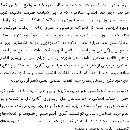
زشمندی است که در حد خود به ماندگار شدن خاطره وقایع شاخص کمک
‌کند. «روز هنر انقلاب اسلامی» که در پی شهادت هنرمند متعهد، شهید
سیدمرتضی آوینی در روز بیستم فروردین سال 1372، نام‌گذاری شد، یکی از این
ایع تاریخی است که تحولات فرهنگی و هنری زمانه را روایت می‌کند. به
اسبت این روز با محمدعلی رجبی، عضو پیوسته و عضو گروه هنرهای سنتی
هنگستان هنر دربارة هنر انقلاب به گفت‌و‌گویی کوتاه نشستیم. وی در
وص ویژگی‌های هنر انقلاب اسلامی اظهار داشت: «ابتدا باید بین هنرِ انقلاب
هنرِ انقلاب اسلامی تفاوت قائل شویم؛ زیرا در دوران پس از پیروزی انقلاب‌
لامی نیز برخی از هنرمندان با تفکرات غیراسلامی، آثاری علیه استکبار و دفاع از
افع مردم پدید آوردند که اغلب با تفکرات انقلاب‌ اسلامی سازگاری نداشت اما
ن خود یکی از دستاوردهای مهم انقلاب اسلامی، یعنی شعار آزادی بود.»
و پیوسته فرهنگستان هنر به روندِ تاریخی این هنر اشاره و خاطر نشان کرد:
بل از انقلاب اسلامی به جز یک‌سال قبل از پیروزی، آثاری دال بر انقلاب وجود
اشت چون با سرکوب شدید رژیم ضد فرهنگی پهلوی روبرو می‌شد، اما پس از
ام مردم مسلمان، عده‌ای توانستند آثاری، آنهم ملهم از شیوه‌ها و اندیشه‌های
رکسیستی ایجاد کنند. البته در کنار آنها هنرمندان مسلمان نیز در زمینه‌های
سمی آثاری به وجود آوردند.»