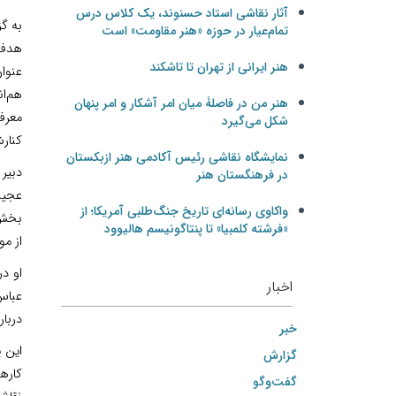
آثار نقاشی استاد حسنوند، یک کلاس درس
به گز
تمام‌عیار در حوزه «هنر مقاومت» است
هدف 
هنر ایرانی از تهران تا تاشکند
عنوان
هم‌ا
هنر من در فاصلۀ میان امر آشکار و امر پنهان
معرفي
شکل می‌گیرد
كنار
نمایشگاه نقاشی رئیس آکادمی هنر ازبکستان
دبير 
در فرهنگستان هنر
عجيب
واکاوی رسانه‌ای تاریخ جنگ‌طلبی آمریکا؛ از
بخش‌
«فرشته کلمبیا» تا پنتاگونیسم هالیوود
از م
او د
اخبار
عباس
دربا
خبر
اين 
گزارش
كارها
گفت‌وگو