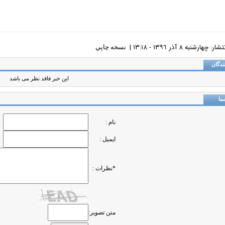
 چهارشنبه ٨ آذر ١٣٩٦ - ١٣:١٨ |
نسخه چاپي
ندگان
این خبر فاقد نظر می باشد
ما
نام :
ایمیل :
*نظرات :
متن تصویر: