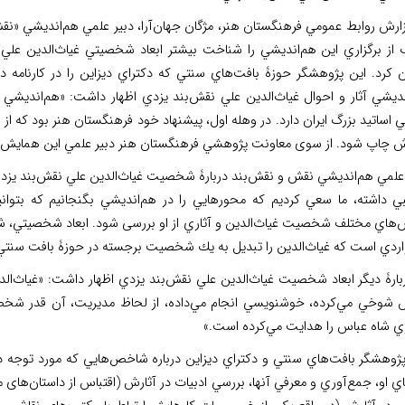
ارش روابط عمومي فرهنگستان هنر، مژگان جهان‌آرا، دبير علمي هم‌انديشي «نقش
از برگزاري اين هم‌انديشي را شناخت بيشتر ابعاد شخصيتي غياث‌الدين علي
 كرد. اين پژوهشگر حوزۀ بافت‌هاي سنتي كه دكتراي ديزاين را در كارنامه دارد
نديشي آثار و احوال غياث‌الدين علي نقش‌بند يزدي اظهار داشت: «هم‌انديشي
 اساتيد بزرگ ايران دارد. در وهله اول، پيشنهاد خود فرهنگستان هنر بود كه از ي
ش چاپ شود. از سوی معاونت پژوهشي فرهنگستان هنر دبير علمي اين همايش
علمي هم‌انديشي نقش‌ و نقش‌بند دربارۀ شخصيت غياث‌الدين علي نقش‌بند يزدي چ
ي داشته، ما سعي كرديم كه محورهايي را در هم‌انديشي بگنجانيم كه بتوان
هاي مختلف شخصيت غياث‌الدين و آثاري از او بررسی شود. ابعاد شخصيتي، شيو
واردي است كه غياث‌الدين را تبديل به يك شخصيت برجسته در حوزۀ بافت سنتي
ربارۀ ديگر ابعاد شخصيت غياث‌الدين علي نقش‌بند يزدي اظهار داشت: «غياث‌ال
 شوخي مي‌كرده، خوشنويسي انجام مي‌داده، از لحاظ مديريت، آن قدر شخص م
ري شاه عباس را هدايت مي‌كرده است.»
پژوهشگر بافت‌هاي سنتي و دكتراي ديزاين درباره شاخص‌هايي كه مورد توجه در
ي او، جمع‌آوري و معرفي آنها، بررسي ادبيات در آثارش (اقتباس از داستان‌های