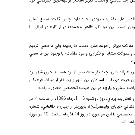
ل رضا عباسي و مكتب تبريز است.) از مهم‌ترين چيزهايي بود
الدين علي نقش‌بند يزدي وجود دارد، چنين گفت: «منبع اصلي
 است. اين دو نفر، ظاهرا مجموعه‌اي از كارهاي ايراني را
 مقالات دیرتر از موعد مقرر، دست ما رسيد؛ ولي ما سعي كرديم
د و مقولات مشابه و تكراري وجود داشت؛ با وجود این ما سعي
.»
ين هم‌انديشي، چند نفر متخصص از يزد هستند چون شهر يزد
 حيث دو نفر از استادان اين شهر و يك نفر از ميراث فرهنگي
افت سنتي و پارچه در اين هيئت تخصصي حضور دارند.»
گفتني است، هم‌انديشي نقش‌ و نقش‌بند با محوريت شخصيت و آثار غياث‌الدين علي نقش‌بند يزدي، روز دوشنبه 13 آذرماه 1396، از ساعت 14در
نشاني خيابان وليعصر(عج)، پايين‌تر از چهارراه طالقاني، شماره
1552، طبقه سوم، سالن همايش‌هاي فرهنگستان هنر حاضر شوند. همچنين نشست تخصصي با اين موضوع در روز 14 آذرماه ساعت 10 در موزۀ
واهد شد.