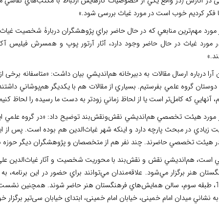
ی در آثارش (در واقع يكي از خصوصيات كارهايش ارتباط با مكتب‌هاي نقاشي مث
ا فكر كرديم خوب است در مورد غياث بررسی شود.»
ر مورد مهم‌ترين منابعي كه در حال حاضر براي پژوهشگران دربارۀ شخصيت غياث‌
ر مورد غياث در حال حاضر وجود دارد، آثار آرتور پوپ و همسرش فيليس آكرمن
د.»
آرا درباره ارسال مقالات به دبيرخانه هم‌انديشي بيان داشت: «متاسفانه برخی از
دوستان گروه علمي بفرستيم. بسياري از مقالات هم با يكديگر هم‌پوشاني داشتن
، آنهايي كه كامل‌تر است يا از لحاظ زماني زودتر به دست ما رسيده را لحاظ كنيم
ر مورد هيئت تخصصي هم‌انديشي نقش‌ونقش‌بند توضيح داد: «در گروه علمي ا
 زيادي در مبحث پارچه دارد و اينكه شهر غياث‌الدين هم بوده است. پس از اين
در هيئت تخصصي حاضرند. چند نفر هم از متخصصان و پژوهشگران ديگر حوزه ب
ستان ‌هنر برگزار مي‌شود. علاقه‌مندان مي‌توانند براي حضور در اين برنامه، به 
ه نشاني میدان امام خمینی، خیابان امام خمینی، ابتدای خیابان سی‌تیر برگزار خ