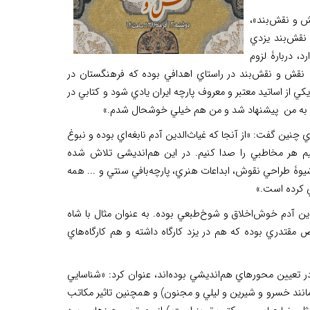
 ‌و نقش‌بند»،
 نقش‌بند يزدي
، دربارۀ لزوم
 نقش ‌و نقش‌بند در راستاي اهدافي بوده كه فرهنگستان در
كي از اساتيد معتبر و معروف پارچه ايران يادي شود و كتابي در
 به من پيشنهاد شد و من هم خيلي خوشحال شدم.»
نين گفت: «از آنجا كه غياث‌الدين آدم نابغه‌اي بوده و نبوغ
يم هر مخاطبي را صدا كنيم. در این هم‌اندیشی تلاش شده
ۀ طراحي نقوش، ابداعات هنري، پارچه‌بافي سنتي و ... همه
 كرده است.»
دين آدم خوش‌اخلاق و شوخ‌طبعي بوده. به عنوان مثال با شاه
قتدري بوده كه هم در يزد كارگاه داشته و هم كارگاه‌هاي
 تعيين محورهاي هم‌انديشي بوده‌اند، عنوان كرد: «شناسايي
 مانند خسرو و شيرين و ليلي ‌و مجنون) و همچنین تاثیر مکاتب