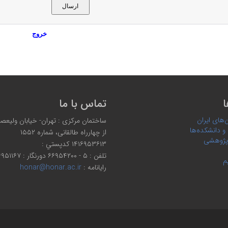
خروج
ا
تماس با ما
‌های ایران
ساختمان مرکزی : تهران- خیابان ولیعصر،
 و دانشکده‌ها
از چهارراه طالقانی، شماره ۱۵۵۲
پژوهشی
۱۴۱۶۹۵۳۶۱۳ كدپستي :
تلفن : ۵ - ۶۶۹۵۴۲۰۰ دورنگار : ۶۶۹۵۱۱۶۷
م
رایانامه :
honar@honar.ac.ir