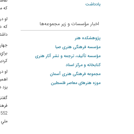
نقاش
یادداشت
كه م
او د
اخبار مؤسسات و زیر مجموعه‌ها
كه د
داشتن
پژوهشکده هنر
جهان 
مؤسسه فرهنگی هنری صبا
براي 
مؤسسه تألیف، ترجمه و نشر آثار هنری
كرديم
کتابخانه و مرکز اسناد
او د
مجموعه فرهنگی هنری آسمان
اهميت
موزه هنرهای‌ معاصر فلسطین
يزد 
فرهنگ
ملي ب