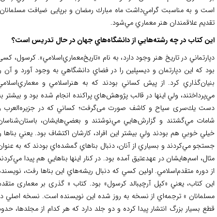
ت و به مناسبت گرامي‌داشت ماه مبارك‌ رمضان و برپایی ضیافت مسلمانان،
ديم علاقمندان هنر معماري مي‌شود.
ن كتاب در چه رشته‌هايي از دانشگاه‌هاي جهان در حال تدريس است؟
ارتماني در تاريخ هنر وجود دارد، به نام «تاريخ‌معماري‌اسلامي». كرسول، کسی
د که اين دپارتمان و ديسپلين را در فضاي دانشگاهي به وجود آورد و آن را
يان‌گذاري كرد. از پيش كساني بودند كه به هنراسلامي و معماري‌اسلامي
‌پرداختند، ولي اينها در قالب پژوهش‌هاي پراكنده انجام شده بود و بيشتر به
ت يك‌سری سياح و كاشف صورت می‌گرفت؛ كساني كه در جزيره‌العرب و
مات مي‌گشتند و گزارش‌هايي مي‌نوشتند و بعضي‌هايشان، باستان‌شناسان
لي خوبي هم بودند ولي بيشتر اين افراد، كارشان اكتشاف بود. يعني بناها را
تجو مي‌كردند و بسياري از آنان، دنبال بناهاي گمشده‌اي بودند كه به عنوان
ال، اسم‌هايشان در عهدعتيق آمده بود. در كنار اينها بناهايي هم پيدا مي‌كردند
 دوره متقدم‌اسلامي. اولين كسي كه دنبال ريشه‌هاي اين بناها رفت، نويسنده
ن كتاب، يعني «كپل آرچيبالد كرسول» بود. كتاب « گذری بر معماری متقدم
لمانان » ترجمه‌اي از نسخه به روز شده این نویسنده است. نسخه اصلي‌ در
ع بسیار بزرگ انتشار پیدا کرده و دو جلد دارد که هر كدام از مجلدها، حدود