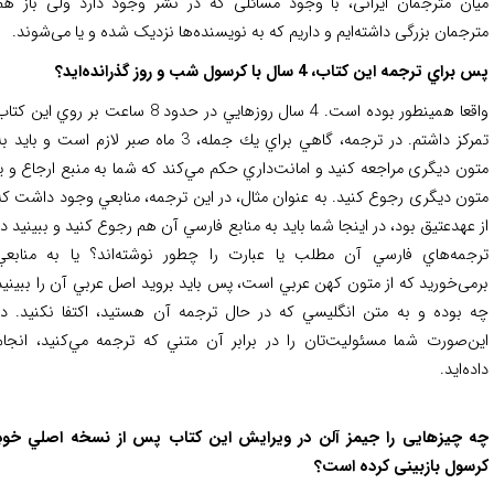
ان مترجمان ایرانی، با وجود مسائلی که در نشر وجود دارد ولی باز هم
رجمان بزرگی داشته‌ایم و داریم که به نویسنده‌ها نزدیک شده و یا می‌شوند.
راي ترجمه اين كتاب، 4 سال با كرسول شب و روز گذرانده‌اید؟
واقعا همينطور بوده است. 4 سال روزهايي در حدود 8 ساعت بر روي اين كتاب
تمركز داشتم. در ترجمه، گاهي براي يك جمله، 3 ماه صبر لازم است و باید به
ون دیگری مراجعه کنید و امانت‌داري حكم مي‌كند كه شما به منبع ارجاع و یا
ون دیگری رجوع کنید. به عنوان مثال، در اين ترجمه، منابعي وجود داشت كه
 عهدعتيق بود، در اينجا شما بايد به منابع فارسي آن هم رجوع كنيد و ببينيد در
جمه‌هاي فارسي آن مطلب یا عبارت را چطور نوشته‌اند؟ یا به منابعي
می‌خورید که از متون كهن عربي است، پس بايد برويد اصل عربي آن را ببينيد
 بوده و به متن انگليسي‌ كه در حال ترجمه آن هستيد، اكتفا نكنيد. در
ن‌صورت شما مسئوليت‌تان را در برابر آن متني كه ترجمه مي‌كنيد، انجام
ه‌ايد.
 چیزهایی را جيمز آلن در ويرايش اين كتاب پس از نسخه اصلي خودِ
سول بازبینی کرده است؟