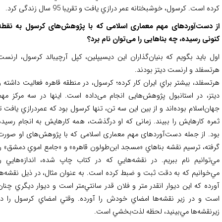
ه است. كرسول، خوشبختانه عمر درازي يافت و تقريبا 95 سال زندگی كرد.
 دست‌آوردهای مهم معماری اسلامی که با پژوهش‌های کرسول به نقطه
ونی رسیده، چه بناهایی را می‌توان نام برد؟
ل باید بگویم که بنیان‌گذاران اين ديسيپلين، كپل آرچيبالد كرسول، ارنست
تسفلد و ارنست ديتز بودند.
تسفلد، بيشتر براي ايران كار كرده؛ كرسول، در منطقه قاهره فعاليت داشته و
تز، در استانبول پژوهش‌هایی انجام می‌داده است. اينها در سه مركز مهم
ان‌اسلام بوده‌اند و از بين اين سه تن، تنها كرسول بود كه عمردرازي يافت تا
ره كارهايش را ببيند. زمانی كه او درگذشت، همه كارهايش به انجام رسيده
د. از جمله دست‌آوردهای مهم معماری اسلامی که با پژوهش‌های او صورت
فته، ترسیم نقشه بناهاي «مسجد ابن‌طولون قاهره» و «جامع اموي دمشق» را
‌توانيم نام ببريم. در نقشه‌هايي كه در كتاب چاپ شده، اندازه‌هايي را
‌خوانيم كه به دقت ثبت و ضبط كرده است. به عنوان مثال، در ذيل نقشه‌ها
رده كه اين ديوار انقدر متر و فلان قدر سانتي‌متر است و ديوار ديگري چنان
ت و در زير نقشه‌ها امضاي خودش را آورده. وقتي امضاي كرسول را در
رنقشه‌ها مي‌بينيد، لحظه لذت‌بخشي است.