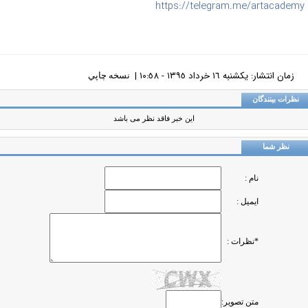
https://telegram.me/artacade
زمان انتشار: يکشنبه ١٦ خرداد ١٣٩٥ - ١٠:٥٨ |
نسخه چاپي
ظرات بینندگان
این خبر فاقد نظر می باشد
نظر شما
نام :
ایمیل :
*نظرات :
متن تصویر: