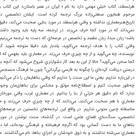
تسفلد، كتاب خيلي مهمي دارد به نام « ايران در عصر باستان». اين كتاب را
حوم همايون صنعتي‌زاده بزرگ ترجمه كرده است. ايشان تخصصي در
ريخ‌هنرمعماری نداشته‌ و وقتي هرتسفلد در مورد بنايي صحبت مي‌كند، دقيق
ي‌داند كه در مورد كجا حرف مي‌زند. در ترجمه، سه پايه بايد وجود داشته
شد؛ زبان مبدا، زبان مقصد و تخصص در عرصه‌اي كه دست به ترجمه مي‌زنيم.
تي كتاب را با هدف ترجمه مي‌كاويد، يك‌بار باید دقيقا متوجه شويد كه
يسنده، چه مي‌گويد و از چه چيزي حرف مي‌زند. در معماري بايد بفهمي كه از
ا سخن مي‌گويد؟ حالا از اين به بعد كار دشوارتري شروع مي‌شود كه آنچه به
ستي دريافت كرده‌اي را چگونه به فارسي برگرداني؟ چون ما فرهنگ منسجمي
 اين‌باره نداريم. يعني ما اين سنت را نداريم كه وقتي بناهايمان را ذكر مي‌كنيم
‌طور صحبت كنيم و اصطلاح‌نامه موثق و محكمي برای بناهای‌مان وجود
ارد که نام دقیق هر جزئي از بنا را بدانیم. در معماري غرب، وقتي مورخان
ماري با هم صحبت مي‌كنند، مي‌دانند كه از چه چيزي حرف مي‌زنند و ما
اسفانه چنين متوني نداريم. در واقع اين ترجمه‌هاي نخستين در عرصه‌هاي
صصي، سنگ‌بناي فضاي علمي است. در گذشته، سنت نوشتن در مورد
اهاي ما به دست كساني بود كه اگرچه فرهيخته و فرهنگي بوده‌اند، اما در
ماري سررشته نداشتند و به ذوق خودشان بر اجزاي بناها، نام مي‌گذاشتند. ما