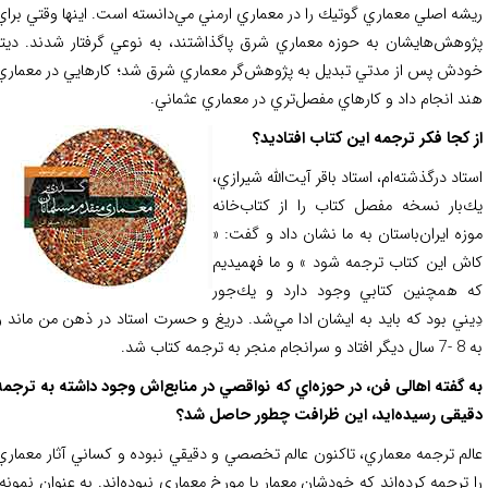
شه اصلي معماري گوتيك را در معماري ارمني مي‌دانسته است. اينها وقتي براي
وهش‌هايشان به حوزه معماري شرق پاگذاشتند، به نوعي گرفتار شدند. ديتز
دش پس از مدتي تبديل به پژوهش‌گر معماري شرق شد؛ كارهايي در معماري
د انجام داد و كارهاي مفصل‌تري در معماري عثماني.
 كجا فكر ترجمه اين كتاب افتاديد؟
تاد درگذشته‌ام، استاد باقر آيت‌الله شيرازي،
‌بار نسخه مفصل كتاب را از كتاب‌خانه
زه ايران‌باستان به ما نشان داد و گفت: «
ش اين كتاب ترجمه شود » و ما فهميديم
 همچنين كتابي وجود دارد و يك‌جور
يني بود كه بايد به ايشان ادا مي‌شد. دريغ و حسرت استاد در ذهن من ماند و
جر به ترجمه كتاب شد.
 گفته اهالی فن، در حوزه‌اي كه نواقصي در منابع‌اش وجود داشته به ترجمه
يقی رسيده‌اید، این ظرافت چطور حاصل شد؟
لم ترجمه معماري، تاكنون عالم تخصصي و دقيقي نبوده و كساني آثار معماري
 ترجمه كرده‌اند كه خودشان معمار يا مورخ معماري نبوده‌اند. به عنوان نمونه،