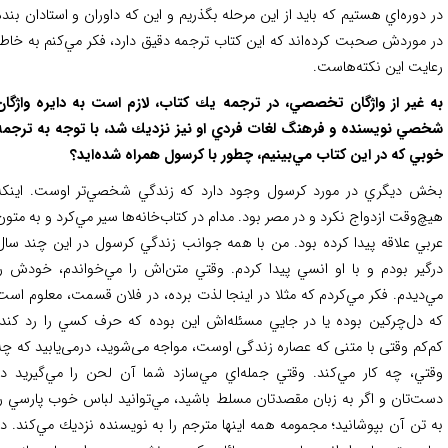
 دوره‌اي هستيم كه بايد از اين مرحله بگذريم و اين كه داوران و استادان بنده
 موردش صحبت كرده‌اند كه اين كتاب ترجمه دقيق دارد، فكر مي‌كنم به خاطر
ايت اين نكته‌هاست.
 غير از واژگان تخصصي، در ترجمه يك كتاب، لازم است به دايره واژگان
صي نويسنده و فرهنگ لغات فردي او نيز نزديك شد، با توجه به ترجمه
بي كه در اين كتاب مي‌بينيم، چطور با كرسول همراه شده‌ايد؟
ش ديگري در مورد كرسول وجود دارد كه زندگي شخصي‌تر اوست. اينكه
چ‌وقت ازدواج نكرد و در مصر بود. مدام در كتاب‌خانه‌ها سير مي‌كرد و به متون
بي علاقه پيدا كرده بود. من با همه جوانب زندگي كرسول در اين چند سال
گير بودم و با او انسي پيدا كردم. وقتي متن‌اش را مي‌خواندم، خودش را
‌ديدم. فكر مي‌كردم كه مثلا در اينجا لذت برده، در فلان قسمت، معلوم است
 دل‌چركين بوده يا در جايي مسئله‌اش اين بوده كه حرف كسي را رد كند.
‌كم وقتی با متنی که عصاره زندگی اوست، مواجه می‌شوید، درمی‌یابید كه چه
تي، چه كار مي‌كند. وقتي جمله‌اي مي‌سازد شما آن لحن را مي‌گيريد در
ت‌تان و اگر به زبان مقصدتان مسلط باشيد، مي‌توانيد لباس خوب پارسي را
 تن آن بپوشانيد؛ مجمومه همه اينها مترجم را به نويسنده نزديك مي‌كند. در