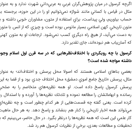
رچه کرسول در ميان پژوهش‌گران غربي به عربي‌داني شهرت ندارد و به عنوان
ال در قياس با كساني مانند سُواژه نمي‌توانيم او را در اين حوزه، برجسته به
اب بياوريم، ولي پيداست، براي استفاده از متون، مشاوران خوبي داشته و با
ون تاريخي كهن اسلامي بسيار مانوس بوده است و چيزي كه از انس با متون
 دست مي‌آيد، از هيچ راه ديگري كسب نمي‌شود. ارجاعات او به متون كهنی
 آسان‌ياب هم نبوده‌اند، جای تقدیر دارد.
سول با چه رویکردی با اختلاف‌نظرهايی که در سه قرن اول اسلام وجود
شته مواجه شده است؟
ضي بناهاي اسلامی هستند كه اصولا محل پرسش و اختلاف‌اند؛ به عنوان
ال، پرسش «تاريخ جامع اموي دمشق» محل اختلاف جدي بود و از قضا به این
سش کرسول پاسخ داده است. او همه نظريه‌هاي متخاصم را به صلحي
انده و ابهاماتشان را مطالعه نموده و تك‌تك نظريه‌ها را آورده و با استدلال رد
ده است. یعنی گفته چه قسمت‌هایی از هر كدام چطور است و چه نظريه‌اي
‌تواند همه اخبار تاريخي را كنار هم بنشاند و پاسخ دهد. به هر حال ماهيت
ر علمي اين است که همه نظریه‌ها را درنظر بگیرد. در حال حاضر، می‌بینیم که با
قیفات و مطالعات بعدی، برخي از نظريات كرسول هم رد شد.