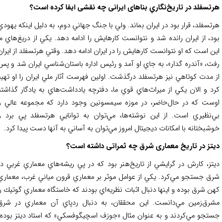
تسفلد در تاريخ‌نگاري بناهای ایرانی چه نقشی ایفا کرده است؟
تسفلد، قرار بود در ايران بماند. ولي با جنگ جهاني دوم، به دليل اينكه يهودي
د، از ايران رانده شد و نتوانست كارهايش را ادامه دهد. يكي از دريغ‌هاي ما
ن است كه او نتوانست كارهايش را در ايران ادامه دهد. وقتي هرتسفلد از ايران
ت، «آندره گدار»، به جاي او آمد و رئيس اداره باستان‌شناسي ايران شد و پس
 مدت كوتاهي نيز هرتسفلد درگذشت. اولين فهرست آثار ملي ايران را او تهيه
د و الان يكي از ميراث‌هاي قوي ما، دفترچه يادداشت‌هاي به يادگار گذاشته
ست که در حال‌حاضر، در موزه سيمسونين وجود دارد كه مجموعه عالي و
‌نظيري است. از اين نوشته‌ها، مي‌توان به توانايي هرتسفلد پي برد و
شبختانه با امكانات ديجيتال امروز مي‌توان به آساني به آنها دست پيدا كرد.
تز در تاریخ معماری شرق چه ثمراتی داشته است؟
تز، كارش در گرايشي از تاريخ‌هنر بود كه در پي ريشه‌هاي معماري غربي در
ق جستجو مي‌كرد. يكي از عوامل موثر بر معماري قرون ‌مياني غرب، معماري
ن شرق بوده و اينها دنبال اثبات نظريه‌اي بودند كه خاستگاه معماري گوتيك را
رق‌زمين مي‌دانست. اين محققان، به دنبال ردپاي آن معماري در شرق
تجو مي‌كردند و به عنوان مثال «جوزف اسچيگوفسكي» كه استاد ديتز بوده،