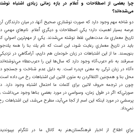
ا بعضی از اصطلاحات و اّعلام در بازه زمانی زیادی اشتباه نوشته
‌شده‌اند؟
 شاخه مهم وجود دارد كه صورت نوشتاري صحيح آنها، در ميان دارندگان آن
صه بسيار اهميت دارد؛ يكي اصطلاحات و ديگري اّعلام. نام‌هاي مهمي در
ريخ معماري ما، مدت‌هايي غلط نوشته مي‌شدند. يكي از مهم‌ترين اصولي كه
يد در تاريخ معماري رعايت شود، اين است كه نام يك بنا را همه يك‌جور
ويسند. ما از اين اشتباهات در زبان خودمان هم داريم، آرامگاهي در نزديكي
رقند به نام «عرب‌آتا» وجود دارد كه سال‌ها اين را «عرب‌عطا» مي‌نوشته‌اند.
تا» در زبان ترکی به معنی «پدر» است. به دليل عدم شناخت و جستجو در
ل بنا و همچنین اکتفاکردن به متون لاتين این اشتباهات رخ می ‌داده است.
ن در ترجمه حروف لاتین برای کلمات ما احتمال اشتباه وجود دارد. در
رتي‌كه اگر در طول زمان، وسواسي در مورد بعضي بناها وجود می‌داشت و
سشي در مورد اينكه اين اسم از كجا مي‌آيد، مطرح می‌شد، اين اشتباهات رخ
ي‌داد.
اي اطلاع از اخبار فرهنگستان‌هنر به كانال ما در تلگرام بپيونديد: