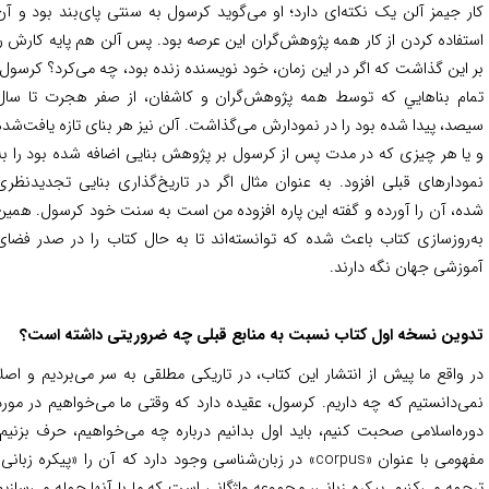
ر جیمز آلن یک نکته‌ای دارد؛ او می‌گوید کرسول به سنتی پای‌بند بود و آن
تفاده کردن از کار همه پژوهش‌گران این عرصه بود. پس آلن هم پایه کارش را
 این گذاشت که اگر در این زمان، خود نويسنده زنده بود، چه می‌کرد؟ کرسول،
ام بناهايي كه توسط همه پژوهش‌گران و كاشفان، از صفر هجرت تا سال
صد، پيدا شده بود را در نمودارش می‌گذاشت. آلن نيز هر بنای تازه‌ يافت‌شده
يا هر چیزی كه در مدت پس از كرسول بر پژوهش بنایی اضافه شده بود را به
ودارهای قبلی افزود. به عنوان مثال اگر در تاریخ‌گذاری بنایی تجدیدنظری
ه، آن را آورده و گفته این پاره افزوده من است به سنت خود کرسول. همین
‌روزسازی کتاب باعث شده که توانسته‌اند تا به حال کتاب را در صدر فضای
وزشی جهان نگه‌ دارند.
وین نسخه اول کتاب نسبت به منابع قبلی چه ضروریتی داشته است؟
 واقع ما پیش از انتشار این کتاب، در تاریکی مطلقی به سر می‌بردیم و اصلا
ی‌دانستیم که چه داریم. کرسول، عقیده دارد که وقتی ما می‌خواهیم در مورد
ره‌اسلامی صحبت کنیم، باید اول بدانیم درباره چه می‌خواهیم، حرف بزنیم.
مفهومی با عنوان «corpus» در زبان‌شناسی وجود دارد که آن را «پیکره زبانی»
جمه می‌کنیم. پیکره زبانی، مجموعه واژگانی است که ما با آنها جمله می‌سازیم