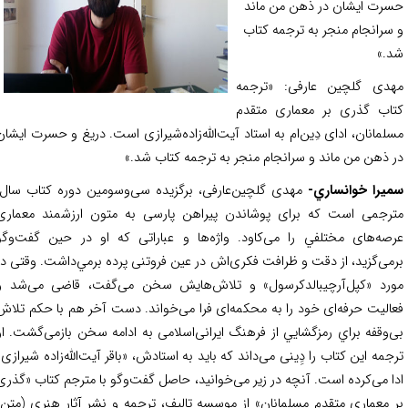
رت ايشان در ذهن من ماند
سرانجام منجر به ترجمه كتاب
.»
دی گلچین عارفی: «ترجمه
اب گذری بر معماری متقدم
لمانان، ادای دِین‌ام به استاد آیت‌الله‌زاده‌شیرازی است. دريغ و حسرت ايشان
 ذهن من ماند و سرانجام منجر به ترجمه كتاب شد.»
يرا خوانساري-
مهدی گلچین‌عارفی، برگزیده سی‌و‌سومین دوره کتاب سال،
رجمی است که برای پوشاندن پیراهن پارسی به متون ارزشمند معماری
صه‌های مختلفي را می‌کاود. واژه‌ها و عباراتی که او در حین گفت‌وگو
می‌گزید، از دقت و ظرافت فکری‌اش در عین فروتنی پرده برمي‌داشت. وقتی در
رد «كپل‌آرچيبالد‌كرسول» و تلاش‌هایش سخن می‌گفت، قاضی می‌شد و
الیت حرفه‌ای خود را به محکمه‌ای فرا می‌خواند. دست آخر هم با حکم تلاش‌
‌وقفه براي رمزگشايي از فرهنگ‌ ایرانی‌اسلامی به ادامه سخن بازمی‌گشت. او
جمه این کتاب را دِِینی می‌داند که باید به استادش، «باقر آیت‌الله‌‌زاده شیرازی»
ا می‌کرده است. آنچه در زیر می‌خوانید، حاصل گفت‌وگو با مترجم کتاب «گذری
 معماری متقدم مسلمانان» از موسسه تاليف، ترجمه و نشر آثار هنري (متن)