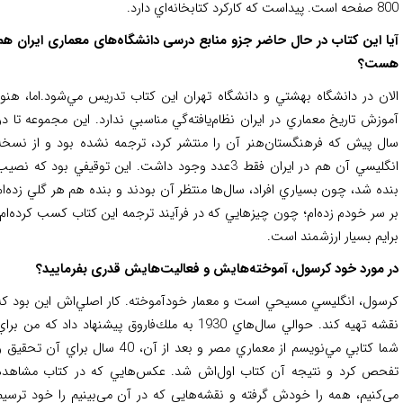
 كه كاركرد كتابخانه‌اي دارد.
ا این کتاب در حال حاضر جزو منابع درسی دانشگاه‌های معماری ایران هم
ست؟
ان در دانشگاه بهشتي و دانشگاه تهران اين كتاب‌ تدریس مي‌شود.اما، هنوز
وزش تاريخ معماري در ايران نظام‌يافته‌گي مناسبي ندارد. اين مجموعه تا دو
ل پيش كه فرهنگستان‌هنر آن را منتشر كرد، ترجمه نشده بود و از نسخه
انگليسي آن هم در ايران فقط 3عدد وجود داشت. اين توقيفي بود كه نصيب
ده شد، چون بسياري افراد، سال‌ها منتظر آن بودند و بنده هم هر گلي زده‌ام
 سر خودم زده‌ام؛ چون چيزهايي كه در فرآيند ترجمه اين كتاب كسب كرده‌ام،
ايم بسيار ارزشمند است.
 مورد خود کرسول، آموخته‌هایش و فعالیت‌هایش قدری بفرمایید؟
سول، انگليسي مسيحي است و معمار خودآموخته. كار اصلي‌اش اين بود كه
نقشه تهيه كند. حوالي سال‌هاي 1930 به ملك‌فاروق پيشنهاد داد كه من براي
شما كتابي مي‌نويسم از معماري مصر و بعد از آن، 40 سال براي آن تحقیق و
حص کرد و نتیجه آن کتاب اول‌اش شد. عكس‌هايي كه در كتاب مشاهده
‌کنیم، همه را خودش گرفته و نقشه‌هايي كه در آن مي‌بينيم را خود ترسيم