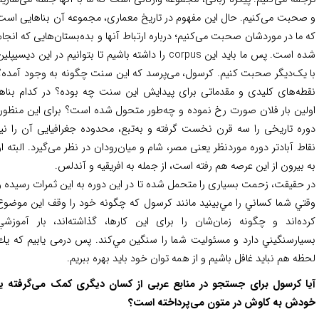
صحبت می‌کنیم. حال این مفهوم در تاریخ معماری، مجموعه آن بناهایی است
 ما در موردشان صحبت می‌کنیم؛ درباره ارتباط آنها و بده‌بستان‌هایی که انجام
شده است. پس ما باید این corpus را داشته باشیم تا بتوانیم در این دیسیپلین
 یک‌دیگر صحبت کنیم. کرسول، می‌پرسد که این سنت چگونه به وجود آمده؟
طه‌های کلیدی و مقدماتی برای پیدایش این سنت چه بوده؟ در کدام بناها
لین بار فلان صورت رخ نموده و چه‌طور متحول شده است؟ برای این منظور،
ره تاریخی را سه قرن نخست گرفته و به‌تبع، محدوده جغرافیایی آن را نیز
اط آبادتر دوره موردنظر یعنی مصر، شام و میان‌رودان در نظر می‌گیرد. البته او
 بيرون از اين عرصه هم رفته است، از جمله به افريقيه و آندلس.
 حقیقت، زحمت بسیاری را متحمل شده تا در این دوره به این ثمرات رسیده و
تي شما كساني را مي‌بينيد مانند كرسول كه چگونه خود را وقف این موضوع
ده‌اند و چگونه زمان‌شان را برای اين كارها، گذاشته‌اند، بار آموزشي
يارسنگيني دارد و مسئوليت شما را سنگين مي‌كند. پس درمی یابیم که يك
ظه هم نبايد غافل باشيم و از همه توان خود باید بهره ببریم.
ا کرسول برای جستجو در منابع عربی از کسان دیگری کمک می‌گرفته یا
دش به کاوش در متون می‌پرداخته است؟