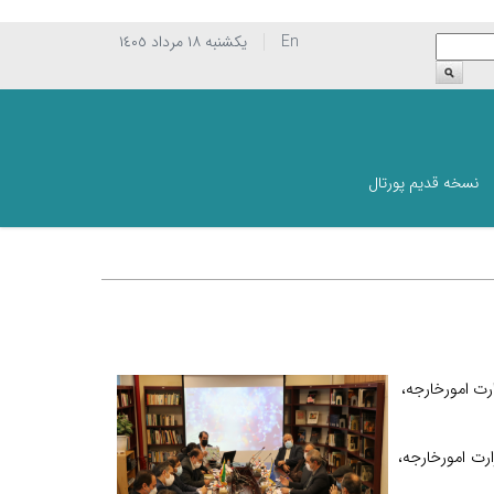
En
يکشنبه ١٨ مرداد ١٤٠٥
نسخه قدیم پورتال
رت امورخارجه،
رت امورخارجه،