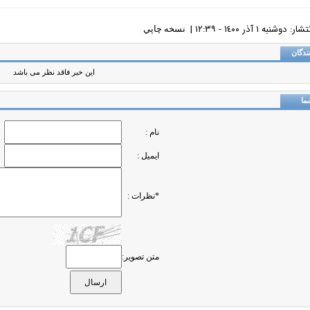
دوشنبه ١ آذر ١٤٠٠ - ١٢:٣٩ |
نسخه چاپي
ندگان
این خبر فاقد نظر می باشد
ما
نام :
ایمیل :
*نظرات :
متن تصویر: