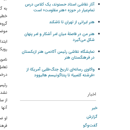
آثار نقاشی استاد حسنوند، یک کلاس درس
به گ
تمام‌عیار در حوزه «هنر مقاومت» است
خطیب
هنر ایرانی از تهران تا تاشکند
گروه
موضوع «دیپ
هنر من در فاصلۀ میان امر آشکار و امر پنهان
شکل می‌گیرد
ابتدا
رویک
نمایشگاه نقاشی رئیس آکادمی هنر ازبکستان
در فرهنگستان هنر
نامو
تعامل
واکاوی رسانه‌ای تاریخ جنگ‌طلبی آمریکا؛ از
درخص
«فرشته کلمبیا» تا پنتاگونیسم هالیوود
رئیس 
نشده
اخبار
از سا
آنها 
خبر
گزارش
او ض
گفت‌وگو
فرهن