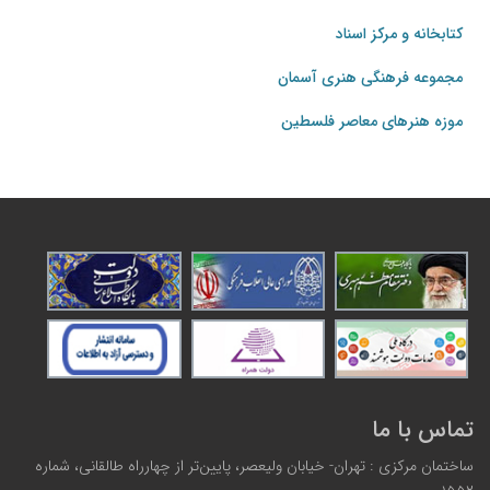
کتابخانه و مرکز اسناد
مجموعه فرهنگی هنری آسمان
موزه هنرهای‌ معاصر فلسطین
تماس با ما
ساختمان مرکزی : تهران- خیابان ولیعصر، پایین‌تر از چهارراه طالقانی، شماره