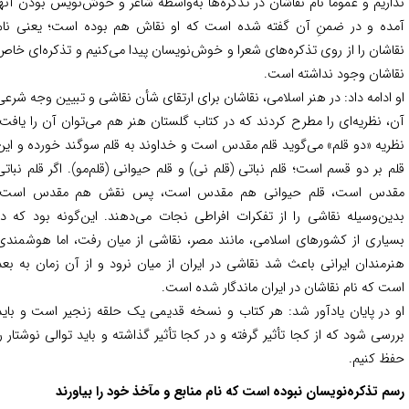
اریم و عموماً نام نقاشان در تذکره‌ها به‌واسطه شاعر و خوش‌نویس بودن آنها
ده و در ضمنِ آن گفته شده است که او نقاش هم بوده است؛ یعنی نام
اشان را از روی تذکره‌های شعرا و خوش‌نویسان پیدا می‌کنیم و تذکره‌ای خاص
اشان وجود نداشته است.
 ادامه داد: در هنر اسلامی، نقاشان برای ارتقای شأن نقاشی و تبیین وجه شرعی
، نظریه‌ای را مطرح کردند که در کتاب گلستان هنر هم می‌توان آن را یافت؛
ریه «دو قلم» می‌گوید قلم مقدس است و خداوند به قلم سوگند خورده و این
م بر دو قسم است؛ قلم نباتی (قلم نی) و قلم حیوانی (قلم‌مو). اگر قلم نباتی
دس است، قلم حیوانی هم مقدس است، پس نقش هم مقدس است.
ین‌وسیله نقاشی را از تفکرات افراطی نجات می‌دهند. این‌گونه بود که در
یاری از کشورهای اسلامی، مانند مصر، نقاشی از میان رفت، اما هوشمندی
رمندان ایرانی باعث شد نقاشی در ایران از میان نرود و از آن زمان به بعد
ت که نام نقاشان در ایران ماندگار شده است.
 در پایان یادآور شد: هر کتاب و نسخه قدیمی یک حلقه زنجیر است و باید
رسی شود که از کجا تأثیر گرفته و در کجا تأثیر گذاشته و باید توالی نوشتار را
ظ کنیم.
م تذکره‌نویسان نبوده است که نام منابع و مآخذ خود را بیاورند