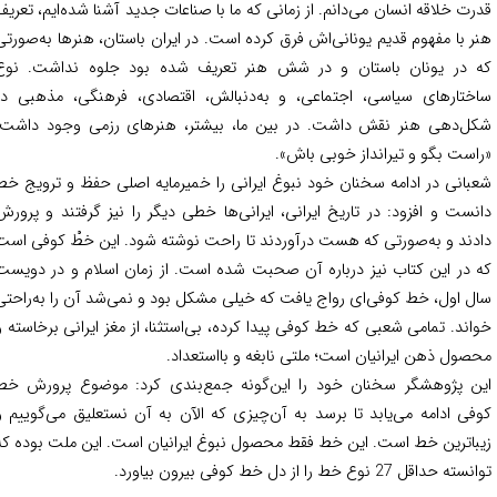
رت خلاقه انسان می‌دانم. از زمانی که ما با صناعات جدید آشنا شده‌ایم، تعریف
ر با مفهوم قدیم یونانی‌اش فرق کرده است. در ایران باستان، هنرها به‌صورتی
 در یونان باستان و در شش هنر تعریف شده بود جلوه نداشت. نوع
ختارهای سیاسی، اجتماعی، و به‌دنبالش، اقتصادی، فرهنگی، مذهبی در
ل‌دهی هنر نقش داشت. در بین ما، بیشتر، هنرهای رزمی وجود داشت؛
است بگو و تیرانداز خوبی باش».
بانی در ادامه سخنان خود نبوغ ایرانی را خمیرمایه اصلی حفظ و ترویج خط
نست و افزود: در تاریخ ایرانی، ایرانی‌ها خطی دیگر را نیز گرفتند و پرورش
دند و به‌صورتی که هست درآوردند تا راحت نوشته شود. این خطْ کوفی است
 در این کتاب نیز درباره آن صحبت شده است. از زمان اسلام و در دویست
ل اول، خط کوفی‌ای رواج یافت که خیلی مشکل بود و نمی‌شد آن را به‌راحتی
اند. تمامی شعبی که خط کوفی پیدا کرده، بی‌استثنا، از مغز ایرانی برخاسته و
صول ذهن ایرانیان است؛ ملتی نابغه و بااستعداد.
ن پژوهشگر سخنان خود را این‌گونه جمع‌بندی کرد: موضوع پرورش خط
کوفی ادامه می‌‎یابد تا برسد به آن‌چیزی که الآن به آن نستعلیق می‌گوییم و
باترین خط است. این خط فقط محصول نبوغ ایرانیان است. این ملت بوده که
 حداقل 27 نوع خط را از دل خط کوفی بیرون بیاورد.