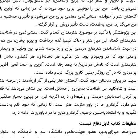
بیات و تاریخ و شعر بود که برای زحمتش، جز عاشق‌بودن، دلیل دیگری
ی‌توان یافت. من این را توفیقی برای خود می‌دانم که در زمانی که اولین بار
ستان هنر
را خواندم، منشی‌قمی معلمی برای من می‌شود و تأثیری مستقیم در
 می‌گذارد. من، به‌شدت، تحت تأثیر روش او قرار گرفتم.
ن پژوهشگر با تأکید بر موضوع هنرمندان گمنام گفت: منشی‌قمی در شناخت
رمندان گمنامِ این دیارِ هنر و خاک کیمیا قدم برداشت و پیرو ایشان، من هم،
 جهت شناساندن هنرهای مردمی ایران وارد عرصه شدم. این وظیفه و وجدان
نی بود که در وجودم بود. هر طاقی، هر نشانه‌ای، هر گنبدی، نشان از
رمندی است که نامش در تاریخ به یغما رفته است. آفرین بر احمد قمی! آفرین
 مردی که در آن روزگار چنین کاری بزرگ انجام داده است.
ف در پایان سخنان خود گفت:
گلستان هنر
یکی از آثار ارزشمند در عرصه هنر
ت و شاه‌کلید حل شناخت بسیاری از مسائل است. این نشان می‌دهد که قلم
 گردن اصحابش حرمت و وظیفه‌ای دارد، اگرچه این امر بهایی بسیار سنگین
 دارد. گرفتاری ما در باور منزلت هنر است. تا زمانی که خود قلم به‌دست
یریم و به اعتمادبه‌نفس نرسیم، گرفتاری‌های ما در ناباوری‌ها ادامه دارد.
لیقات کتاب قابل‌دفاع نیست
ی‌اصغر میرزایی‌مهر، عضو هیئت‌علمی دانشگاه علم و فرهنگ، به عنوان