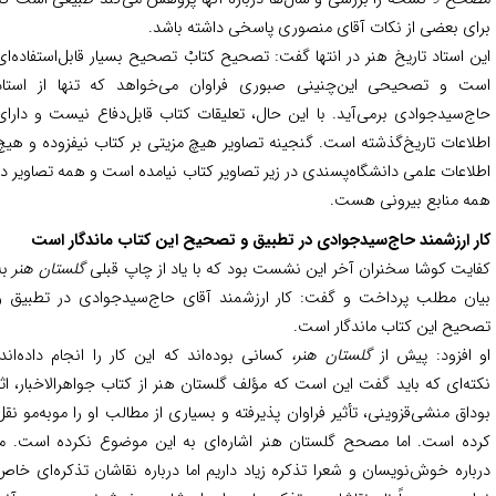
ای بعضی از نکات آقای منصوری پاسخی داشته باشد.
ن استاد تاریخ هنر در انتها گفت: تصحیح کتابْ تصحیح بسیار قابل‌استفاده‌ای
ت و تصحیحی این‌چنینی صبوری فراوان می‌خواهد که تنها از استاد
ج‌سیدجوادی برمی‌آید. با این حال، تعلیقات کتاب قابل‌دفاع نیست و دارای
لاعات تاریخ‌گذشته است. گنجینه تصاویر هیچ مزیتی بر کتاب نیفزوده و هیچ
لاعات علمی دانشگاه‌پسندی در زیر تصاویر کتاب نیامده است و همه تصاویر در
ه منابع بیرونی هست.
ر ارزشمند حاج‌سیدجوادی در تطبیق و تصحیح این کتاب ماندگار است
ایت کوشا سخنران آخر این نشست بود که با یاد از چاپ قبلی
گلستان هنر
به
ان مطلب پرداخت و گفت: کار ارزشمند آقای حاج‌سیدجوادی در تطبیق و
حیح این کتاب ماندگار است.
 افزود: پیش از
گلستان هنر،
کسانی بوده‌اند که این کار را انجام داده‌اند.
ته‌ای که باید گفت این است که مؤلف گلستان هنر از کتاب جواهرالاخبار، اثر
داق منشی‌قزوینی، تأثیر فراوان پذیرفته و بسیاری از مطالب او را موبه‌مو نقل
ده است. اما مصحح گلستان هنر اشاره‌ای به این موضوع نکرده است. ما
باره خوش‌نویسان و شعرا تذکره زیاد داریم اما درباره نقاشان تذکره‌ای خاص