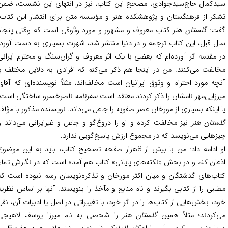
دکمال حاج‌سیدجوادی، مصحح این کتاب، نیز در انتهای این نشست، ضمن
کر از فرهنگستان و پژوهشکده هنر و مؤسسه متن برای انتشار این کتاب،
ت:
گلستان هنر
کتاب معروف و مشهور و مورد وثوقی است که وقتی پنجاه
ل قبل، این کتاب ترجمه و در دنیا منتشر شد، شهرت بسیاری به دست آورد.
 مقدمه اثر آورده‌ام که بعضی با یک اثر معروف و گران‌سنگ و محترم ایرانی
الفت می‌کنند. من در اینجا هم ذکر می‌کنم که افرادی به دلایل مختلف با
چه مورد احترام و وثوق ایرانیان است مخالف‌اند، مثلاً نویسنده‌ای که آقای
رزایی‌مهر نامشان را ذکر کردند معتقد است
سفرنامه
ناصرخسرو ساختگی است؛
 اینکه بسیاری از مورخان عصر صفویه را جاعل می‌داند. نویسنده مذکور با مؤلف
ستان هنر
نیز مخالفت کرده و او را دروغ‌گو و جاعل و غیرایرانی می‌داند و
زهایی می‌نویسد که در مجموع ارزش پاسخ‌گویی ندارد.
او ادامه داد: من با بیش از 8هزار صفحه تصحیح کتاب، باید به این موضوع
عان کنم و در بخش «نکته‌های پایانی» کتاب هم آمده است که در نگارش تمام
اب‌های گذشتگان و میان اکثر مورخان و تذکره‌نویسان رسم نبوده است که
لبی را از کتابی بگیرند و نام منابع و مآخذ را بنویسند. آنها بر اساس نظریه
د، بخش‌هایی از کتاب‌ها را در اثر خود، با تغییراتی در اصل یا ادبیات آن، نقل
‌کردند؛ مثلاً همین
گلستان هنر
را شخصی به نام میرزا یوسف لاهیجی