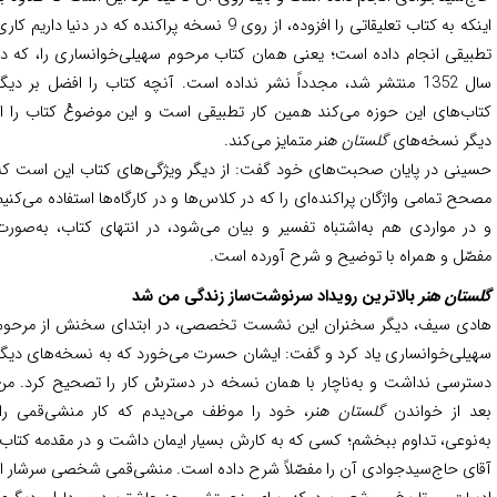
اینکه به کتاب تعلیقاتی را افزوده، از روی 9 نسخه پراکنده که در دنیا داریم کاری
بیقی انجام داده است؛ یعنی همان کتاب مرحوم سهیلی‌خوانساری را، که در
سال 1352 منتشر شد، مجدداً نشر نداده است. آنچه کتاب را افضل بر دیگر
اب‌های این حوزه می‌کند همین کار تطبیقی است و این موضوعْ کتاب را از
گر نسخه‌های
گلستان هنر
متمایز می‌کند.
ینی در پایان صحبت‌های خود گفت: از دیگر ویژگی‌های کتاب این است که
حح تمامی واژگان پراکنده‌ای را که در کلاس‌ها و در کارگاه‌ها استفاده می‌کنیم
در مواردی هم به‌اشتباه تفسیر و بیان می‌شود، در انتهای کتاب، به‌صورت
صّل و همراه با توضیح و شرح آورده است.
ستان هنر
بالاترین رویداد سرنوشت‌ساز زندگی من شد
دی سیف، دیگر سخنران این نشست تخصصی، در ابتدای سخنش از مرحوم
یلی‌خوانساری یاد کرد و گفت: ایشان حسرت می‌خورد که به نسخه‌های دیگر
ترسی نداشت و به‌ناچار با همان نسخه در دسترسْ کار را تصحیح کرد. من
د از خواندن
گلستان هنر
، خود را موظف می‌دیدم که کار منشی‌قمی را،
‌نوعی، تداوم ببخشم؛ کسی که به کارش بسیار ایمان داشت و در مقدمه کتاب،
ای حاج‌سیدجوادی آن را مفصّلاً شرح داده است. منشی‌قمی شخصی سرشار از