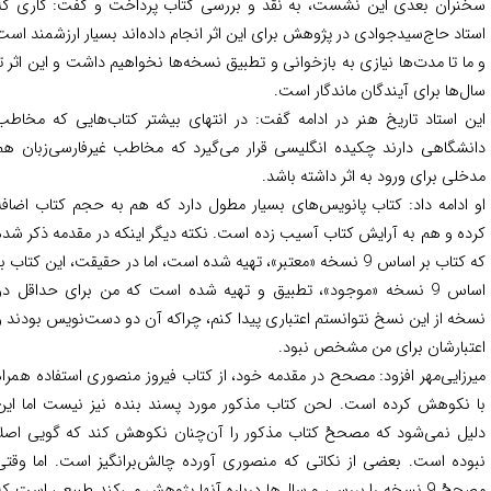
نران بعدی این نشست، به نقد و بررسی کتاب پرداخت و گفت: کاری که
تاد حاج‌سیدجوادی در پژوهش برای این اثر انجام داده‌اند بسیار ارزشمند است
ما تا مدت‌ها نیازی به بازخوانی و تطبیق نسخه‌ها نخواهیم داشت و این اثر تا
ل‌ها برای آیندگان ماندگار است.
ن استاد تاریخ هنر در ادامه گفت: در انتهای بیشتر کتاب‌هایی که مخاطب
نشگاهی دارند چکیده انگلیسی قرار می‌گیرد که مخاطب غیرفارسی‌زبان هم
خلی برای ورود به اثر داشته باشد.
 ادامه داد: کتاب پانویس‌های بسیار مطول دارد که هم به حجم کتاب اضافه
ده و هم به آرایش کتاب آسیب زده است. نکته دیگر اینکه در مقدمه ذکر شده
که کتاب بر اساس 9 نسخه «معتبر»، تهیه شده است، اما در حقیقت، این کتاب بر
اساس 9 نسخه «موجود»، تطبیق و تهیه شده است که من برای حداقل دو
خه از این نسخ نتوانستم اعتباری پیدا کنم، چراکه آن دو دست‌نویس بودند و
تبارشان برای من مشخص نبود.
رزایی‌مهر افزود: مصحح در مقدمه خود، از کتاب فیروز منصوری استفاده همراه
 نکوهش کرده است. لحن کتاب مذکور مورد پسند بنده نیز نیست اما این
یل نمی‌شود که مصححْ کتاب مذکور را آن‌چنان نکوهش کند که گویی اصلاً
وده است. بعضی از نکاتی که منصوری آورده چالش‌برانگیز است. اما وقتی
مصححْ 9 نسخه را بررسی و سال‌ها درباره آنها پژوهش می‌کند طبیعی است که