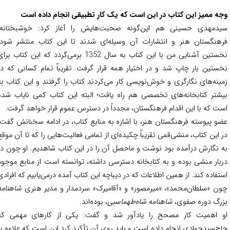
ه ممیز این کتاب در این است که یک کار تطبیقی انجام داده است
دمهدی حسینی هم این‌گونه صحبت‌هایش را آغاز کرد: خوشبختانه،
هنگستان هنر و انتشارات آن وسیله‌ای شدند تا این کتاب منتشر شود.
نخستین آشنایی من با این کتاب به سال 1352 برمی‌گردد که این کتاب برای
ستین بار چاپ شد و در اختیار همه قرار گرفت. تقریباً تمام کسانی که در
ینه‌های نگارگری و خوش‌نویسی کار می‌کردند کتاب را گرفتند و این کتاب به
شتر کتابخانه‌های تخصصی هم راه یافت؛ البته این کتاب کمی نایاب شده
ت که با این اقدام فرهنگستان، مجدداً در دسترس عموم قرار خواهد گرفت.
و پیوسته فرهنگستان هنر، با اشاره به منابع کتاب، در ادامه سخنانش گفت:
 این کتاب، منشی‌قمی تقریباً چکیده‌ای از تمامی فعالیت‌هایی را که تا آن موقع
 نگارش درآمده بود نوشت و ماحصل آن را در این کتاب شاهدیم. او چون در
بار منشی بوده و به کتابخانه دسترسی داشته، توانسته است از منابع موجود
تفاده کند. از همین اطلاعات که در دیباچه این کتاب آمده درمی‌یابیم که افرادی
ن «سلطان‌محمد»، «میرمصور» و «آقامیرک» سردمدار و مدیر هنری
شاهنامه
رگ دوره صفوی،
شاهنامه شاه‌طهماسبی
، بوده‌اند.
 اهمیت کار مصحح را یادآور شد و گفت: یکی از کارهای مهمی که
ج‌سیدجوادی انجام داده است و باید روی آن تأکید کرد این است که علاوه بر