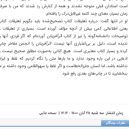
ت استادان قبلی متوجه نشدند و همه از کنارش رد شدند که من با صرف
ان بسیار، معنای چند کلمه غیرقابل‌درک را یافته‌ام.
 در انتها گفت: درباره تعلیقات کتابِ تصحیح‌شده باید بگویم تعلیقات کتاب
نی اطلاعاتی کمی بیش از آنچه مؤلف آورده است. بسیاری از تعلیقات و
ضیحات دانشنامه‌گونه را نیز از کتاب ا
ثرآفرینان
آورده‌ام که اگر فردی آنها را
یده است، دلیل بر بی‌اعتباری آنها نیست.
اثرآفرینان
را انجمن مفاخر چاپ
ده و بسیار کتاب معتبری است. هیچ کتابی به‌صورت مطلق صحیح نیست و
عایی در این باره وجود ندارد و ما بارها متن را نگاه کردیم که غلط و ایراد
اشته باشد، اما انسان جایزالخطاست و اگر غلط یا سهوالقلمی وجود داشته بر ما
خشایید تا در چاپ‌های بعدی رفع شود.
زمان انتشار: سه شنبه ٢٥ آبان ١٤٠٠ - ١٧:١٢ |
نسخه چاپي
ظرات بینندگان