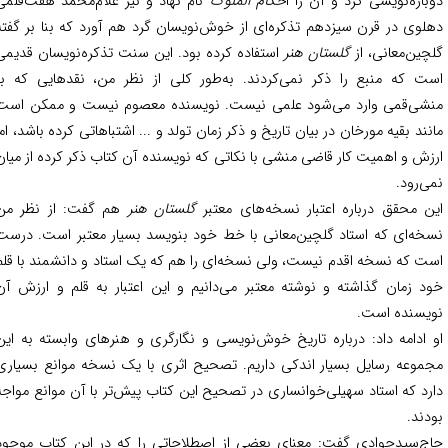
باره‌نویسی کرد و آن را ا
حکام الملوک
نام نهاد و نیز غلام‌محمد هفت‌قلمی
لوی در قرن سیزدهم تذکره‌ای از خوش‌نویسان گرد هم آورد که بنا بر گفته
چین‌معانی، از
گلستان هنر
استفاده کرده بود. این سنت تذکره‌نویسان قدیمی
ت که منبع را ذکر نمی‌کردند. به‌طور کلی از نظر من، نقدهایی که بر
شی‌قمی وارد می‌شود علمی نیست. نویسنده معصوم نیست و ممکن است
نند بقیه مورخان در بیان تاریخ و ذکر زمان تولد و ... اشتباهاتی کرده باشد، اما
زش و اهمیت کار قاضی منشی با نکاتی که نویسنده آن کتاب ذکر کرده از میان
ی‌رود.
ن محقق درباره اعتبار نسخه‌های معتبر
گلستان هنر
هم گفت: از نظر من
خه‌ای که استاد گلچین‌معانی با خط خود بنویسد بسیار معتبر است. درست
ت که نسخه اقدم نیست، ولی نسخه‌ای را هم که یک استاد و دانشمند با قلم
د زمان گذاشته و نوشته معتبر می‌دانیم و این اعتبار به قلم و ارزش آن
یسنده است.
 ادامه داد: درباره تاریخ خوش‌نویسی و نگارگری و هنرهای وابسته به این
موعه رسایل بسیار اندکی داریم. تصحیح اثری با یک نسخه موانع بسیاری
رد که استاد سهیلی‌خوانساری در تصحیح این کتاب پیش‌تر با آن موانع مواجه
دند.
ج‌سیدجوادی گفت: معنای بعضی از اصطلاحاتی را که در این کتاب موجود