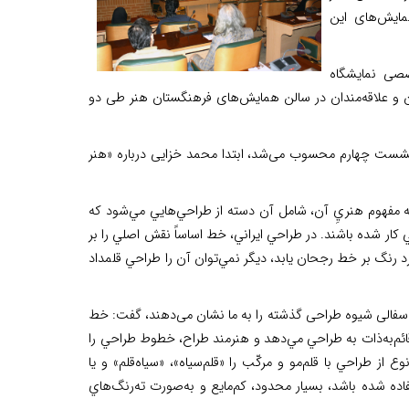
دیروز 28 بهمن 1398، در سالن همایش‌های این
صصی نمایشگاه
دان، هنرمندان، دانشجویان و علاقه‌مندان در سالن همایش‌های فرهنگستان هنر طی دو
شست چهارم محسوب می‌شد، ابتدا محمد خزایی درباره «هنر
به مفهوم هنريِ آن، شامل آن دسته از طراحي‌هايي مي‌شود كه
ي كار شده باشند. در طراحي ایراني، خط اساساً نقش اصلي را بر
ركرد رنگ بر خط رجحان یابد، ديگر نمي‌توان آن را طراحي قلمداد
 سفالی شیوه طراحی گذشته را به ما نشان می‌دهند، گفت: خط
قائم‌به‌ذات به طراحي مي‌دهد و هنرمند طراح، خطوط طراحي را
از طراحي با قلم‌مو و مركّب را «قلم‌سياه»، «سياه‌قلم» و ‌يا
تفاده شده باشد، بسيار محدود، كم‌مايع و به‌صورت ته‌رنگ‌هاي