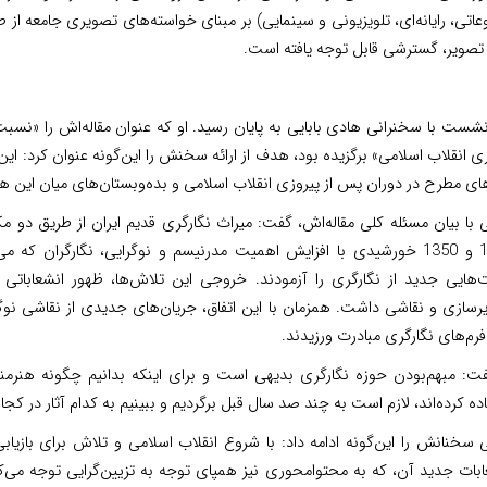
اتی، رایانه‌ای، تلویزیونی و سینمایی) بر مبنای خواسته‌های تصویری جامعه ا
 تصویر، گسترشی قابل توجه یافته است.
شست با سخنرانی هادی بابایی به پایان رسید. او که عنوان مقاله‌اش را «نسبت 
ی انقلاب اسلامی» برگزیده بود، هدف از ارائه سخنش را این‌گونه عنوان کرد: ا
ی مطرح در دوران پس از پیروزی انقلاب اسلامی و بده‌وبستان‌های میان این هنره
ی با بیان مسئله کلی مقاله‌اش، گفت: میراث نگارگری قدیم ایران از طریق دو م
1340 و 1350 خورشیدی با افزایش اهمیت مدرنیسم و نوگرایی، نگارگران که
ت‌هایی جدید از نگارگری را آزمودند. خروجی این تلاش‌ها، ظهور انشعاباتی 
رسازی‌ و نقاشی داشت. همزمان با این اتفاق، جریان‌های جدیدی از نقاشی نوگر
رم‌های نگارگری مبادرت ورزیدند.
فت: مبهم‌بودن حوزه نگارگری بدیهی است و برای اینکه بدانیم چگونه هنرمندان
ده کرده‌اند، لازم است به چند صد سال قبل برگردیم و ببینیم به کدام آثار در ک
یی سخنانش را این‌گونه ادامه داد: با شروع انقلاب اسلامی و تلاش برای با
بات جدید آن، که به محتوامحوری نیز همپای توجه به تزیین‌گرایی توجه می‌کرد