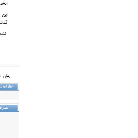
انشعا
این 
گفت‌و
نشست‌های ت
زمان انتشار: 
نظرات بین
نظر ش