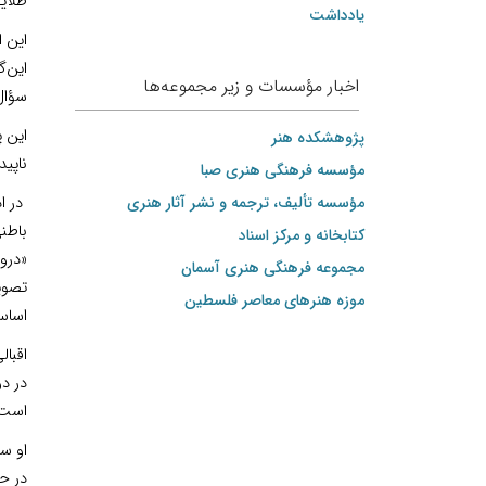
طلايي
یادداشت
این 
این‌گ
اخبار مؤسسات و زیر مجموعه‌ها
سؤال 
این پ
پژوهشکده هنر
ناپید
مؤسسه فرهنگی هنری صبا
مؤسسه تألیف، ترجمه و نشر آثار هنری
در ا
باطنی
کتابخانه و مرکز اسناد
«درو
مجموعه فرهنگی هنری آسمان
تصوی
موزه هنرهای‌ معاصر فلسطین
اساس
اقبال
در د
است.
او س
در ح