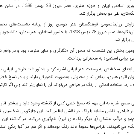
جمهوری اسلامی ایران و حوزه هنری، عصر 
گستان، طی دو بخش برگزار شد.
زارش روابط‌عمومی فرهنگستان هنر، دومین روز از برنامه نشست‌های تخ
آسمان‌نگاره‌ها، عصر دیروز 28 بهمن 1398، با حضور استا
برگزار شد.
ومین بخش این نشست که محور آن «نگارگری و سایر هنرها» بود و در واقع ن
ی ایرانی اسلامی» به سخنرانی پرداخت.
ر ابتدای سخنانش به وسعت هنر ایرانی اشاره کرد و یادآور شد: طراحي ايراني 
وان‌ اثری هنري، ابداعي‌اند و محتوايی به‌صورت تك‌ورقي دارند و ‌يا در نسخ خط
دارد. استفاده ‌اندكي از رنگ در طراحي مي‌تواند آن را نمايان‌تر كند ولي اگر كا
ی ضمن اشاره به این مهم که نسخ خطی کمی از گذشته وجود دارد و بیشتر، آثار
ر طراحي، نقشي مشابه با رنگ در نقاشي ‌ايفا مي‌كند. ‌اين جايگزيني شخصيتي 
م‌مو و مركّب مشکي (يا ديگر رنگ‌هاي تيره) قلم‌گيري مي‌كند. در گذشته اين نوع 
گ» مي‌ناميدند. طراحي‌ها عموماً فاقد رنگ بوده‌اند و اگر هم در آنها رنگي اس