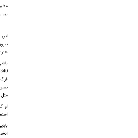
مطبوع
بیان
این ن
پیروز
هنرها
بابای
قرائ
تصوی
مثل ف
او گ
استفا
بابا
انشعا