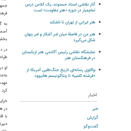
آثار نقاشی استاد حسنوند، یک کلاس درس
تمام‌عیار در حوزه «هنر مقاومت» است
فرهن
هنر ایرانی از تهران تا تاشکند
به گ
هنر من در فاصلۀ میان امر آشکار و امر پنهان
بخش 
شکل می‌گیرد
در د
نمایشگاه نقاشی رئیس آکادمی هنر ازبکستان
طراح
در فرهنگستان هنر
او د
واکاوی رسانه‌ای تاریخ جنگ‌طلبی آمریکا؛ از
به‌عن
«فرشته کلمبیا» تا پنتاگونیسم هالیوود
عهده 
کرد.
اخبار
خزای
در هن
خبر
با قل
گزارش
«بيرن
گفت‌وگو