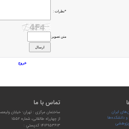
*نظرات :
متن تصویر:
خروج
ا
تماس با ما
‌های ایران
ساختمان مرکزی : تهران- خیابان ولیعصر،
 و دانشکده‌ها
از چهارراه طالقانی، شماره ۱۵۵۲
پژوهشی
۱۴۱۶۹۵۳۶۱۳ كدپستي :