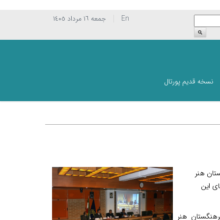
En
جمعه ١٦ مرداد ١٤٠٥
نسخه قدیم پورتال
تان هنر
ر سالن همایش‌های این
هنگستان هنر