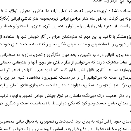
، آبي، قرمز و... است.
استاد دانشگاه تربیت مدرس که هدف اصلی ارائه مقاله‌اش را معرفی انواع، شاخ
ونه پی گرفت: به‌طور عام هنر طراحي ‌ایرانی زيرمجموعه هنر نقاشي ‌ایرانی (ن
است: آیا هنر طراحي ‌ایرانی را می‌توان به‌عنوان اثری هنري، با محتوا و هدفدار
ژوهشگر با تأکید بر این مهم که هنرمندان طراح در آثار خویش تنها با استفاده از
ا و دروني را با ساده‌ترين و مناسب‌ترين شکل تصویر كنند، به صحبت‌های خود د
دامه پرویز اقبالی در باب «تبیین رابطه میان نگارگری و تصویرسازی» به سخنر
 نقاط مشترک دارند که می‌توانیم از نظر باطنی هر دوی آنها را هنرهایی «خیالی» 
ن‌مایه» متن‌ها، آثاری قابل تأمل خلق کنند که نمود عینی آنها در ظاهر اثر 
رسازی است که می‌توانیم آن را در «سبک تصویری» مشاهده کنیم. در این بار
 درک آنها از «زمان»، «مکان»، «زاویه دید» و «شخصیت‌پردازی‌ها»ی اصلی و فر
ی با ذکر اهمیت درک «پیرنگ» داستان در نوع چینش عوامل تصویر و ایجاد ترکیب
و میدان خاص جست‌وجو کرد که یکی در ارتباط با «مخاطب» است و دیگری در نو
خنان خود را این‌گونه به پایان برد: قابلیت‌های تصویری به دنبال بیانی مح
وزه‌های مختلف «خیالی» و «غیرخیالی» بر اساس گروه سنی از یک طرف و گسترش د