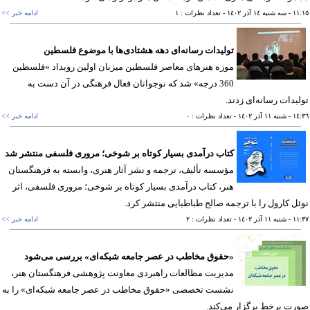
١١
- سه شنبه ١٤ آذر ١٤٠٢
- تعداد نظرات : ١
ادامه خبر >>
تولیدات رسانه‌ای دهه هشتادی‌ها با موضوع فلسطین
موزه هنرهای معاصر فلسطین میزبان اولین رویداد «فلسطین
360 درجه» شد که نوجوانان فعال فرهنگی در آن دست به
یدات رسانه‌ای زدند.
١٤
- شنبه ١١ آذر ١٤٠٢
- تعداد نظرات : ٠
ادامه خبر >>
کتاب درآمدی بسیار کوتاه بر شوخی؛ مروری فلسفی منتشر شد
مؤسسه تألیف، ترجمه و نشر آثار هنری، وابسته به فرهنگستان
هنر، کتاب درآمدی بسیار کوتاه بر شوخی؛ مروری فلسفی، اثر
ل کارول را با ترجمه صالح طباطبایی منتشر کرد.
١١
- شنبه ١١ آذر ١٤٠٢
- تعداد نظرات : ٢
ادامه خبر >>
«حقوق مخاطب در عصر جامعه شبکه‌ای» بررسی می‌شود
مدیریت مطالعات راهبردی معاونت پژوهشی فرهنگستان هنر،
نشست تخصصی «حقوق مخاطب در عصر جامعه شبکه‌ای» را به
ت برخط برگزار می‌کند.