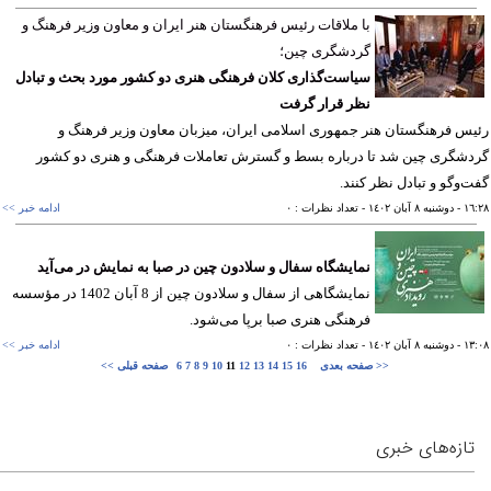
با ملاقات رئیس فرهنگستان هنر ایران و معاون وزیر فرهنگ و
گردشگری چین؛
سیاست‌گذاری کلان فرهنگی هنری دو کشور مورد بحث و تبادل
نظر قرار گرفت
س فرهنگستان هنر جمهوری اسلامی ایران، میزبان معاون وزیر فرهنگ و
شگری چین شد تا درباره بسط و گسترش تعاملات فرهنگی و هنری دو کشور
‌وگو و تبادل نظر کنند.
١٦
- دوشنبه ٨ آبان ١٤٠٢
- تعداد نظرات : ٠
ادامه خبر >>
نمایشگاه سفال و سلادون چین در صبا به نمایش در می‌آید
نمایشگاهی از سفال و سلادون چین از 8 آبان 1402 در مؤسسه
فرهنگی هنری صبا برپا می‌شود.
١٣
- دوشنبه ٨ آبان ١٤٠٢
- تعداد نظرات : ٠
ادامه خبر >>
صفحه بعدی >>
16
15
14
13
12
11
10
9
8
7
6
<< صفحه قبلی
تازه‌های خبری