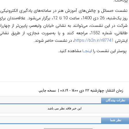
داخت.
ست «مسائل و چالش‌های آموزش هنر در سامانه‌های یادگیری الکترونیکی»
روز یک‌شنبه، 26 دی 1400، ساعت 10 تا 12، برگزار می‌شود. علاقه‌مندان برای
کت در این نشست، می‌توانند به نشانی خیابان ولیعصر، پایین‌تر از چهارراه
طالقانی، شماره 1552، مراجعه کنند و یا به‌صورت مَجازی، از طریق نشانی
نترنتی
https://b2n.ir/r87741
، در نشست حاضر شوند.
ستر این نشست را
اینجـا
مشاهده کنید.
زمان انتشار: چهارشنبه ٢٢ دی ١٤٠٠ - ٠٨:١٩ |
نسخه چاپي
ظرات بینندگان
این خبر فاقد نظر می باشد
نظر شما