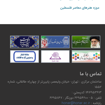
موزه هنرهای‌ معاصر فلسطین
تماس با ما
ساختمان مرکزی : تهران- خیابان ولیعصر، پایین‌تر از چهارراه طالقانی، شماره
۱۵۵۲
۱۴۱۶۹۵۳۶۱۳ كدپستي :
تلفن : ۵ - ۶۶۹۵۴۲۰۰ دورنگار : ۶۶۹۵۱۱۶۷
رایانامه :
honar@honar.ac.ir