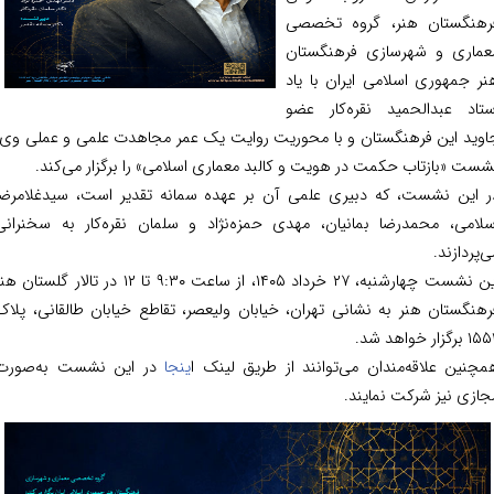
نگستان هنر، گروه تخصصی
اری و شهرسازی فرهنگستان
جمهوری اسلامی ایران با یاد
اد عبدالحمید نقره‌کار ‌عضو
ید این فرهنگستان و با محوریت روایت یک عمر مجاهدت علمی و عملی وی،
 «بازتاب حکمت در هویت و کالبد معماری اسلامی» را برگزار می‌کند.
این نشست، که دبیری علمی آن بر عهده سمانه تقدیر است، سیدغلامرضا
امی، محمدرضا بمانیان، مهدی حمزه‌نژاد و سلمان نقره‌کار به سخنرانی
ردازند.
این نشست چهارشنبه، ۲۷ خرداد ۱۴۰۵، از ساعت ۹:۳۰ تا ۱۲ در تالار گلستان هنر
گستان هنر به نشانی تهران، خیابان ولیعصر، تقاطع خیابان طالقانی، پلاک
هد شد.
ین علاقه‌مندان می‌توانند از طریق لینک ا
ینجا
در این نشست به‌صورت
ی نیز شرکت نمایند.