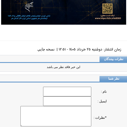
زمان انتشار: دوشنبه ٢٥ خرداد ١٤٠٥ - ١٢:٥١ |
نسخه چاپي
ظرات بینندگان
این خبر فاقد نظر می باشد
نظر شما
نام :
ایمیل :
*نظرات :