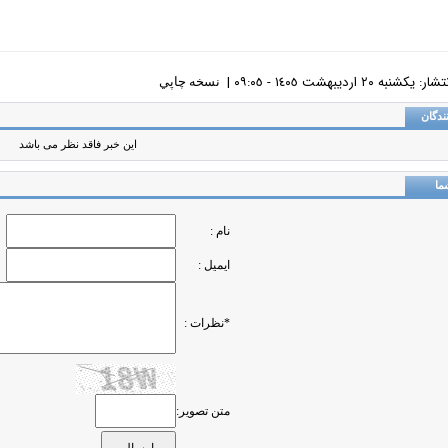
شنبه ٢٠ ارديبهشت ١٤٠٥ - ٠٩:٠٥ |
نسخه چاپي
ندگان
این خبر فاقد نظر می باشد
ما
نام :
ایمیل :
*نظرات :
متن تصویر: