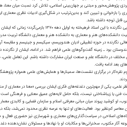
ردی پژوهش‌محور و مبتنی بر جهان‌بینی اسلامی، تلاش کرد نسبت میان معنا، هو
ی را بازخوانی و تبیین کند و بدین‌ترتیب در شکل‌گیری ادبیات نظری معماری ای
 قابل توجه داشته باشد.
آشنایی نگارنده با این استاد فرهیخته به اوایل دهه ۱۳۷۰ بازمی‌گردد؛
ت دانشکده‌های هنر و معماری به دانشکده هنر و معماری دانشگاه تربیت مدرس م
عاتی نگارنده در حوزه تطبیقی ادیان هندوییسم، سیکیسم و جینیسم و مقایسه آ
دوستان بود ـ زمینه گفت‌وگوهای علمی فراهم شد. در ادامه، ایشان از نگارنده 
ن مختلف در دانشگاه علم و صنعت ایران مشارکت داشته باشم. این تعامل علمی، 
ای بعد ادامه یافت.
 نقره‌کار در برگزاری نشست‌ها، سمینارها و همایش‌های علمی همواره پژوهشگرا
دند.
ظر علمی، یکی از مهم‌ترین دغدغه‌های فکری ایشان بررسی «معنا در معماری از منظ
ت فنی یا زیباشناختی نیست، بلکه حامل لایه‌های عمیق معنایی و فرهنگی است که
ب، او کوشید پیوند میان مبانی معرفتی اسلام و سازمان فضایی و کالبدی معماری
 معاصر کم‌نظیر بود. فعالیت‌های او تنها به عرصه نظری محدود نمی‌شد، بلکه 
اه‌های اصلاحی در سیاست‌گذاری‌های معماری و شهرسازی نیز حضوری فعال و 
عه آثار مکتوب، سخنرانی‌ها و مکاتبات او با نهادها و مسئولان نشان‌دهنده