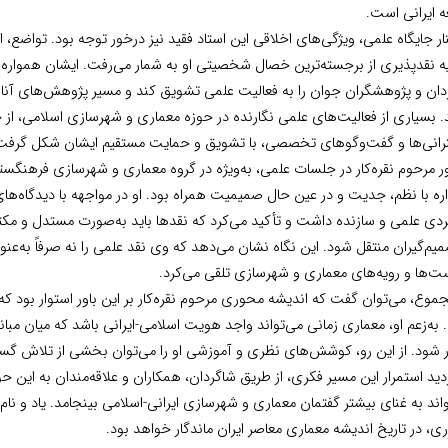
 ایرانی است.
ار جایگاه علمی، ویژگی‌های اخلاقی این استاد فقید نیز درخور توجه بود. تواضع، ا
ه نقدپذیری از برجسته‌ترین خصال شخصیتی او به شمار می‌رفت. ایشان همواره 
دان و پژوهشگران جوان را به فعالیت علمی تشویق کند و مسیر پژوهش‌های آنا
. بسیاری از فعالیت‌های علمی نگارنده در حوزه معماری و شهرسازی اسلامی، از ج
انی‌ها و گفت‌وگوهای تخصصی، با تشویق و حمایت مستقیم ایشان شکل گرفت
مرحوم نقره‌کار در جلسات علمی، به‌ویژه در گروه معماری و شهرسازی فرهنگستا
ه با نظم، جدیت و در عین حال صمیمیت همراه بود. او در مواجهه با دیدگاه‌های
ردی علمی و سازنده داشت و تأکید می‌کرد که نقدها باید به‌صورت مستدل و مک
یم‌گیران منتقل شود. این نگاه نشان می‌دهد که وی نقد علمی را نه صرفاً به‌عنوا
ت‌ها و رویه‌های معماری و شهرسازی تلقی می‌کرد.
موع، می‌توان گفت که اندیشه محوری مرحوم نقره‌کار بر این باور استوار بود که 
 به‌زعم او، معماری زمانی می‌تواند واجد هویت اسلامی-ایرانی باشد که میان مبان
ر شود. از این رو، کوشش‌های نظری و آموزشی او را می‌توان بخشی از تلاش گستر
دید استمرار این مسیر فکری، از طریق شاگردان، همکاران و علاقه‌مندان به این ح
اند به غنای بیشتر گفتمان معماری و شهرسازی ایرانی-اسلامی بینجامد. یاد و نام 
ی، در تاریخ اندیشه معماری معاصر ایران ماندگار خواهد بود.