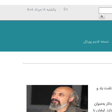
En
يکشنبه ١٨ مرداد ١٤٠٥
نسخه قدیم پورتال
اشت یاد و
ار به‌عنوان
رد. ایشان با