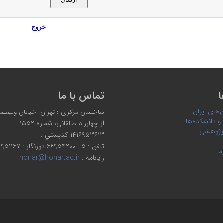
خروج
ا
تماس با ما
‌های ایران
ساختمان مرکزی : تهران- خیابان ولیعصر،
 و دانشکده‌ها
از چهارراه طالقانی، شماره ۱۵۵۲
پژوهشی
۱۴۱۶۹۵۳۶۱۳ كدپستي :
تلفن : ۵ - ۶۶۹۵۴۲۰۰ دورنگار : ۶۶۹۵۱۱۶۷
م
رایانامه :
honar@honar.ac.ir