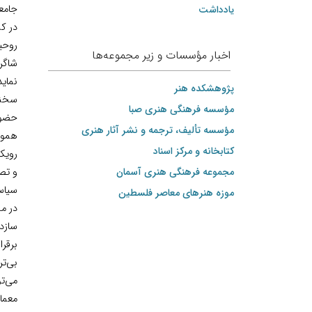
جامعه
یادداشت
در کن
روحی
اخبار مؤسسات و زیر مجموعه‌ها
شاگر
نماید
پژوهشکده هنر
سخنر
مؤسسه فرهنگی هنری صبا
حضور 
مؤسسه تألیف، ترجمه و نشر آثار هنری
هموار
کتابخانه و مرکز اسناد
رویک
مجموعه فرهنگی هنری آسمان
و تصم
سیاس
موزه هنرهای‌ معاصر فلسطین
در مج
سازد.
برقرا
بی‌تر
می‌تو
معمار