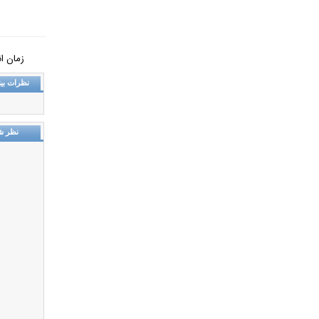
زمان انتشار: يک
نظرات بین
نظر ش