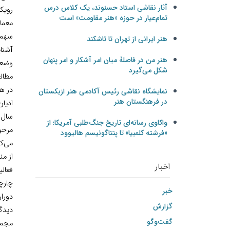
آثار نقاشی استاد حسنوند، یک کلاس درس
رویک
تمام‌عیار در حوزه «هنر مقاومت» است
معمار
سهمی
هنر ایرانی از تهران تا تاشکند
هنر من در فاصلۀ میان امر آشکار و امر پنهان
وضعی
شکل می‌گیرد
مطال
در هن
نمایشگاه نقاشی رئیس آکادمی هنر ازبکستان
در فرهنگستان هنر
ادیا
سال‌ه
واکاوی رسانه‌ای تاریخ جنگ‌طلبی آمریکا؛ از
مرحوم
«فرشته کلمبیا» تا پنتاگونیسم هالیوود
می‌کر
از من
اخبار
فعالی
چارچو
خبر
دوران
گزارش
دیدگ
گفت‌وگو
مجمو