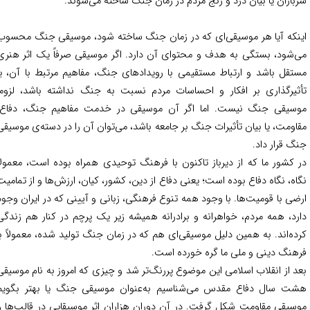
بازان یا بیان درد و رنج مردم در زمان جنگ ساخته می‌شوند.
نکه آیا هر موسیقی‌ای که در زمان جنگ ساخته شود، موسیقی جنگ محسوب
‌شود، بستگی به هدف و محتوای آن دارد. اگر موسیقی صرفاً یک اثر هنری
تقل باشد و ارتباط مستقیمی با رویدادهای جنگ، مفاهیم مرتبط با آن، یا
ثیرگذاری بر افکار و احساسات مردم نسبت به جنگ نداشته باشد، لزوماً
سیقی جنگ نیست. اما اگر آن موسیقی در خدمت مفاهیم جنگ، دفاع،
اومت، یا بیان تأثیرات جنگ بر جامعه باشد، می‌توان آن را در دسته‌ی موسیقی
گ قرار داد.
 کشور ما که از دیرباز تاکنون با فرهنگ توحیدی همراه بوده است، معمولاً
اه، نگاه دفاع بوده است؛ یعنی دفاع از دین، کشور، کیان، ارزش‌ها و از تمامیت
ضی با قومیت‌ها. با وجود همه تنوع فرهنگی، زبانی و آیینی که در ایران وجود
رد، همه مردم، خواهرانه و برادرانه همیشه زیر یک پرچم در کنار هم زندگی
ده‌اند. به همین دلیل موسیقی‌ای هم که در زمان جنگ تولید شده، معمولاً با
هنگ دینی و ملی ما گره خورده است.
د از انقلاب اسلامی این موضوع پررنگ‌تر شد و چیزی که امروز به نام موسیقی
ت سال دفاع مقدس می‌شناسیم به‌عنوان موسیقی جنگ یا بهتر بگویم
سیقی مقاومت شکل گرفت. در آن دوران هزاران اثر موسیقایی در قالب‌ها و