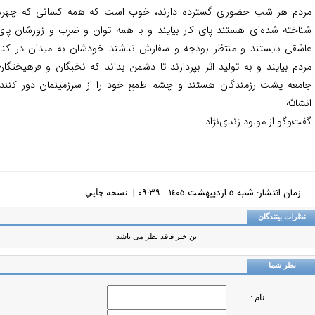
دم هر شب حضوری گسترده دارند، خوب است که همه کسانی که چهره
اخته شده‌ای هستند پای کار بیایند و با همه توان و ضرب و زورشان پای
شقی بایستند و منتظر بودجه و سفارش نباشند خودشان به میدان در کنار
دم بیایند و به تولید اثر بپردازند تا دشمن بداند که نخبگان و فرهیختگان
معه پشت رزمندگان هستند و چشم طمع خود را از سرزمینمان دور کنند.
شالله
ت‌وگو از مولود زندی‌نژاد
زمان انتشار: شنبه ٥ ارديبهشت ١٤٠٥ - ٠٩:٣٩ |
نسخه چاپي
ظرات بینندگان
این خبر فاقد نظر می باشد
نظر شما
نام :