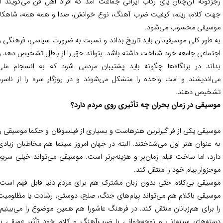
زگونه آن‌چنان پای رکاب ایرانی جماعت آمد که افراد اهل فن می‌‌گویند از
ت کلام، ریتم، کیفیت ضرب آهنگ، نوع خوانش، صدا و همه همه، شاهکار
سیقی محسوب می‌شود.
 طور کلی موسیقیدان باید تاریخ بداند و نسبت به ضرورت سیاسی، فرهنگی و
تماعی جامعه خود شناخت داشته باشد. بتواند حق را از باطل تشخیص دهد و
اند در بزنگاه‌ها چگونه باید پشتیبان مردمی شود که به انسجام ملی
‌اندیشند و امت واحده را متشکل می‌شوند و در روزگار سره را از ناسره
خیص دهند.
سیقی در زمان بحران چه تأثیری روی مردم دارد؟
سیقی یکی از فراگیرترین هنرهاست و بسیاری از فیلسوفان و حکما موسیقی را
 عنوان هنر اول می‌شناختند. البته در جهان امروز سینما هم مخاطبان زیادی
رد، اما ساخت فیلم زمان‌بر و هزینه‌برتر است. موسیقی می‌تواند خیلی سریع
جزوار پیام خود را منتقل کند.
سیقی بی‌کلام حتی بدون زبان مشترک هم برای مردم دنیا قابل فهم است.
سیقی باکلام هم می‌تواند پیام‌های جنگ، صلح، دوستی، رشادت یا مظلومیت
 برای هم‌زبانان منتقل کند.
در فرهنگ عاشورا هم همین موضوع را می‌بینیم.
ته‌های سینه‌زنی و نوحه‌خوانی با ضرب‌آهنگ و کلام خود تأثیر عمیقی بر