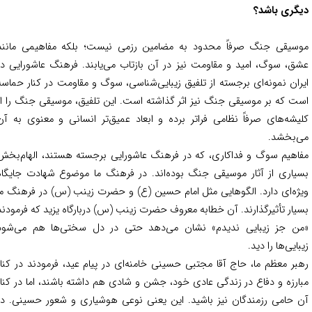
گری باشد؟
سیقی جنگ صرفاً محدود به مضامین رزمی نیست؛ بلکه مفاهیمی مانند
ق، سوگ، امید و مقاومت نیز در آن بازتاب می‌یابند. فرهنگ عاشورایی در
ران نمونه‌ای برجسته از تلفیق زیبایی‌شناسی، سوگ و مقاومت در کنار حماسه
ت که بر موسیقی جنگ نیز اثر گذاشته است. این تلفیق، موسیقی جنگ را از
یشه‌های صرفاً نظامی فراتر برده و ابعاد عمیق‌تر انسانی و معنوی به آن
‌بخشد.
اهیم سوگ و فداکاری، که در فرهنگ عاشورایی برجسته هستند، الهام‌بخش
یاری از آثار موسیقی جنگ بوده‌اند.
در فرهنگ ما موضوع شهادت جایگاه
ژه‌ای دارد. الگوهایی مثل امام حسین (ع) و حضرت زینب (س) در فرهنگ ما
یار تأثیرگذارند. آن خطابه معروف حضرت زینب (س) دربارگاه یزید که فرمودند
ن جز زیبایی ندیدم» نشان می‌دهد حتی در دل سختی‌ها هم می‌شود
بایی‌ها را دید.
بر معظم ما، حاج آقا مجتبی حسینی خامنه‌ای در پیام عید، فرمودند در کنار
ارزه و دفاع در زندگی عادی خود، جشن و شادی هم داشته باشند، اما در کنار
 حامی رزمندگان نیز باشید. این یعنی نوعی هوشیاری و شعور حسینی. در