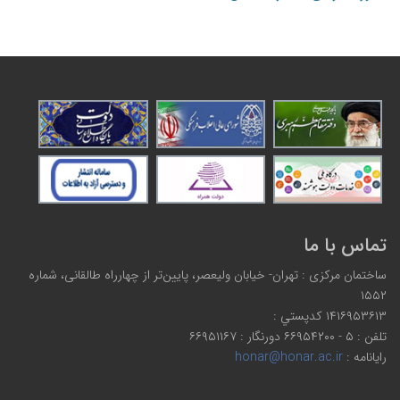
تماس با ما
ساختمان مرکزی : تهران- خیابان ولیعصر، پایین‌تر از چهارراه طالقانی، شماره
۱۵۵۲
۱۴۱۶۹۵۳۶۱۳ كدپستي :
تلفن : ۵ - ۶۶۹۵۴۲۰۰ دورنگار : ۶۶۹۵۱۱۶۷
رایانامه :
honar@honar.ac.ir