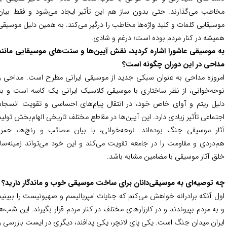
اطب می‌گذارند. حتی بدون ساز هم این تأثیر ایجاد می‌شود و فقط بیان
سیقایی کلمات و کلید واژه‌ها مخاطب را درگیر می‌کند.
به همین دلیل موسیقی
یشه در کنار مردم بوده است؛ درغم و شادی.
 موسیقی عاشورا اشاره کردید، نقش آیین‌ها و سنت‌های موسیقایی مانند
احی در این دوران چگونه است؟
روزه مداحی به عنوان سبکی جدید از موسیقی ایرانی مطرح است. مداحی و
حه‌خوانی، از نظر ساختاری با موسیقی کلاسیک ایرانی یک کاسه است و به
یل ریتم و آوای خاص خود، در انتقال پیام‌های احساسی و تقویت انسجام
تماعی تأثیر زیادی دارد. این آیین‌ها در مقاطع مختلف تاریخی الهام‌بخش تولید
ار موسیقی جنگ بوده‌اند. نوحه‌خوانی، با بیان مصائب و رنج‌ها، حس
‌دردی و مقاومت را در جامعه تقویت می‌کند و این خود می‌تواند زمینه‌ساز
ق آثار موسیقی با مضامین مشابه باشد.
 توصیه‌ای به موسیقی‌دانان برای ساخت موسیقی خوب و ماندگار دارید؟
ل آنکه برادرانه خواهش می‌کنم که جنایات امپریالیسم و صهیونیست را ببینید
به مردم بپیوندند و در کارزارهای مختلف در کنار مردم قرار بگیرند. این شب‌ها
ران میدان جنگ است. یکی پای لانچر، یکی پدافند، دیگری در ایست بازرسی و