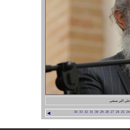
علي اكبر صنعتي
◄
34
33
32
31
30
29
28
27
26
25
24