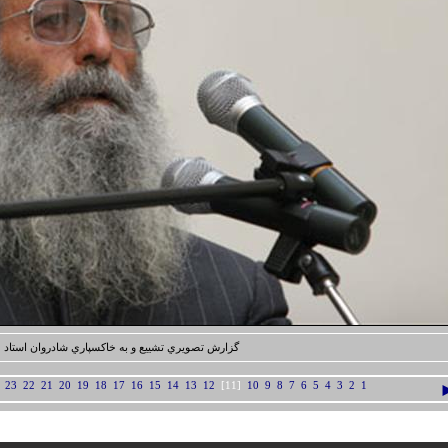
گزارش تصويري تشييع و به خاكسپاري شادروان استاد 
23
22
21
20
19
18
17
16
15
14
13
12
[11]
10
9
8
7
6
5
4
3
2
1