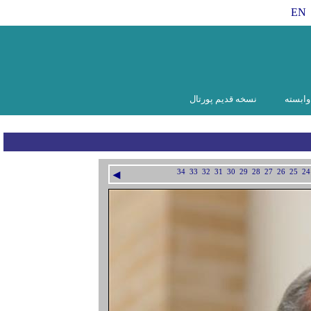
EN
ابسته
نسخه قدیم پورتال
◄
34
33
32
31
30
29
28
27
26
25
24