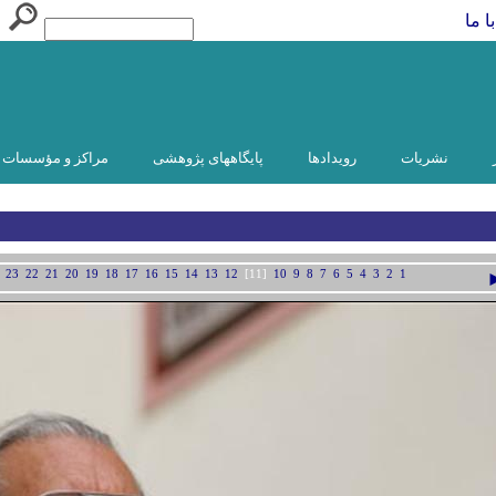
ا ما
نشریات
رویدادها
پایگاههای پژوهشی
مراکز و مؤسسات و
23
22
21
20
19
18
17
16
15
14
13
12
[11]
10
9
8
7
6
5
4
3
2
1