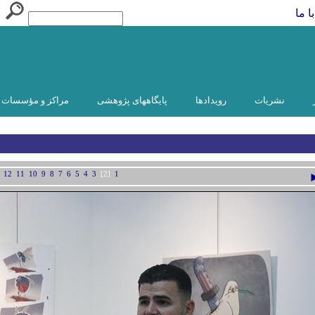
ا ما
نشریات
رویدادها
پایگاههای پژوهشی
مراکز و مؤسسات و
12
11
10
9
8
7
6
5
4
3
[2]
1