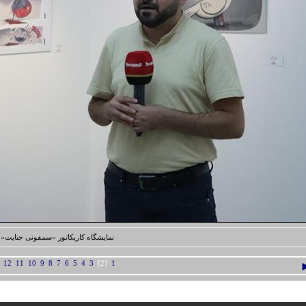
نمایشگاه کاریکاتور «سمفونی جنایت»
12
11
10
9
8
7
6
5
4
3
[2]
1