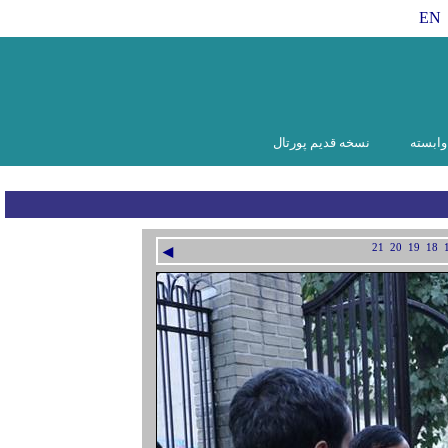
EN
ابسته
نسخه قدیم پورتال
◄
21
20
19
18