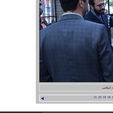
د اسلامی
◄
21
20
19
18