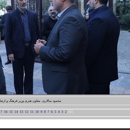
محمود سالاری، معاون هنری وزیر فرهنگ و ارشا
17
16
15
14
13
12
11
10
9
8
7
6
5
4
3
2
[1]