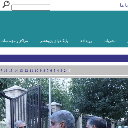
ا ما
نشریات
رویدادها
پایگاههای پژوهشی
مراکز و مؤسسات و
17
16
15
14
13
12
11
10
9
8
7
6
5
4
3
2
[1]