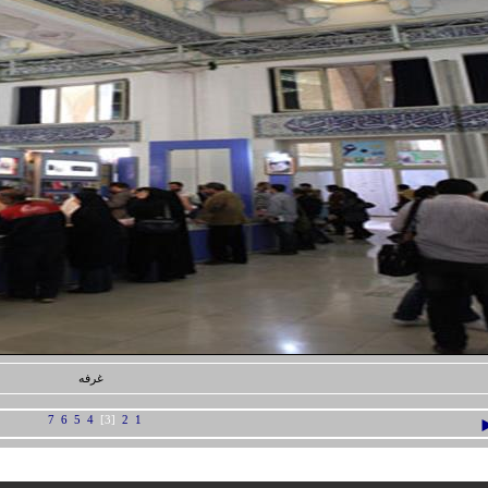
غرفه
7
6
5
4
[3]
2
1