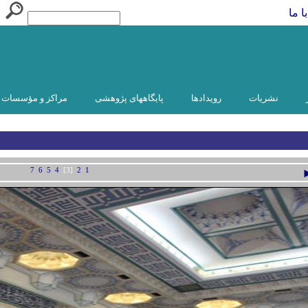
ا ما
نشریات
رویدادها
پایگاههای پژوهشی
مراکز و مؤسسات و
7
6
5
4
[3]
2
1