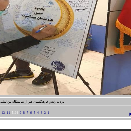
بازدید رئیس فرهنگستان هنر از نمایشگاه بین‌الملل
12
11
[10]
9
8
7
6
5
4
3
2
1