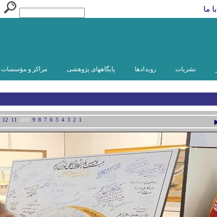
ا ما
نشریات
رویدادها
پایگاههای پژوهشی
مراکز و مؤسسات و
12
11
[10]
9
8
7
6
5
4
3
2
1