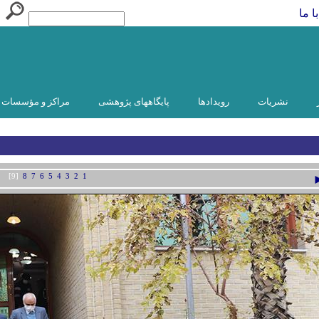
ا ما
نشریات
رویدادها
پایگاههای پژوهشی
مراکز و مؤسسات و
[9]
8
7
6
5
4
3
2
1