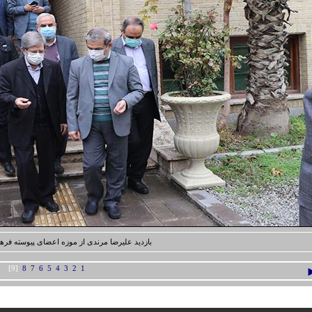
بازدید علیرضا مرندی از موزه اعضای پیوسته فره
[9]
8
7
6
5
4
3
2
1