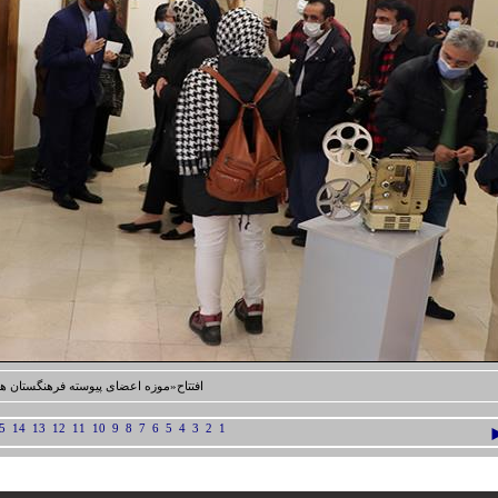
افتتاح«موزه اعضای پیوسته فرهنگستان ه
5
14
13
12
11
10
9
8
7
6
5
4
3
2
1