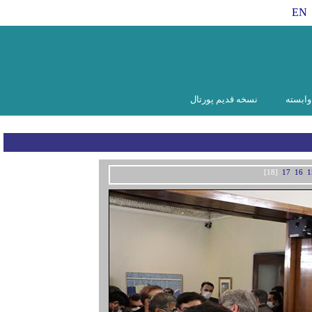
EN
ابسته
نسخه قدیم پورتال
[18]
17
16
1