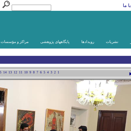
ا ما
نشریات
رویدادها
پایگاههای پژوهشی
مراکز و مؤسسات و
5
14
13
12
11
10
9
8
7
6
5
4
3
2
1