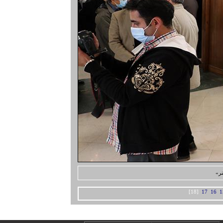
نر»
[18]
17
16
1