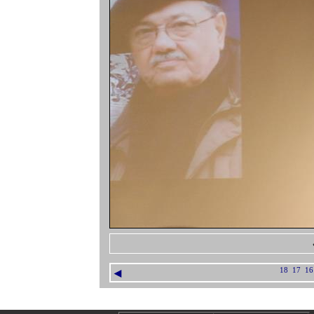
◄
18
17
16