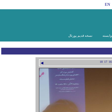
EN
ابسته
نسخه قدیم پورتال
◄
18
17
16