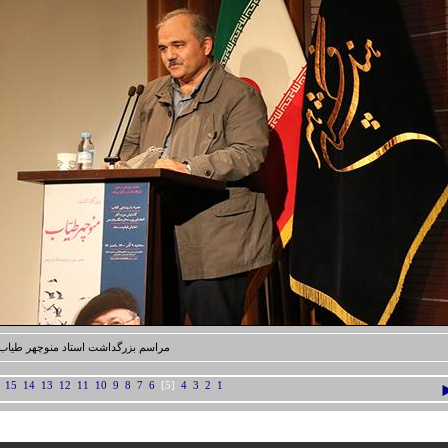
مراسم بزرگداشت استاد منوچهر طیاب
15
14
13
12
11
10
9
8
7
6
[5]
4
3
2
1