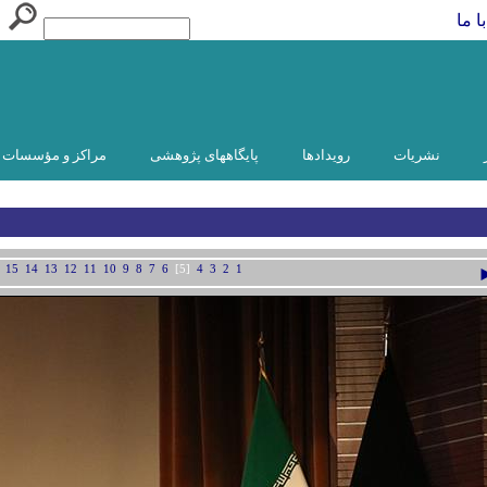
ا ما
نشریات
رویدادها
پایگاههای پژوهشی
مراکز و مؤسسات و
15
14
13
12
11
10
9
8
7
6
[5]
4
3
2
1