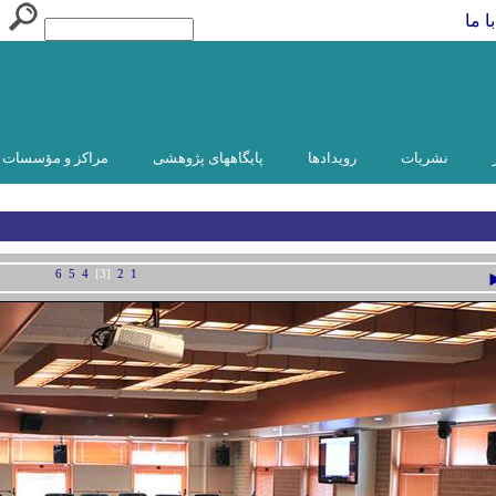
ا ما
نشریات
رویدادها
پایگاههای پژوهشی
مراکز و مؤسسات و
6
5
4
[3]
2
1