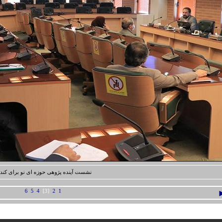
نشست آینده پژوهی حوزه ای نو برای کندو
6
5
4
[3]
2
1