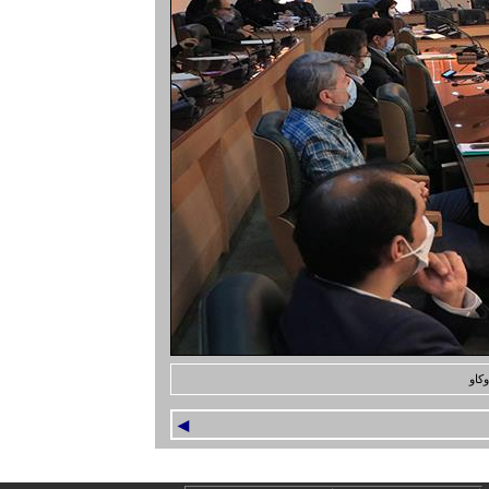
کاو
◄